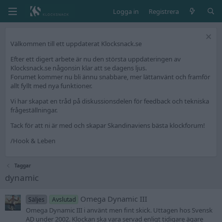
Logga in
Registrera
Välkommen till ett uppdaterat Klocksnack.se
Efter ett digert arbete är nu den största uppdateringen av
Klocksnack.se någonsin klar att se dagens ljus.
Forumet kommer nu bli ännu snabbare, mer lättanvänt och framför
allt fyllt med nya funktioner.
Vi har skapat en tråd på diskussionsdelen för feedback och tekniska
frågeställningar.
Tack för att ni är med och skapar Skandinaviens bästa klockforum!
/Hook & Leben
Taggar
dynamic
Omega Dynamic III
Säljes
Avslutad
Omega Dynamic III i använt men fint skick. Uttagen hos Svensk
AD under 2002. Klockan ska vara servad enligt tidigare ägare