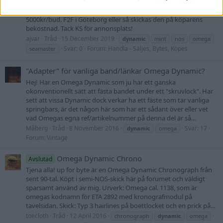
En i mitt tyckte en så nära NOS/MINT seamaster dynamic man
kan komma. Tickar på fint samt fullängd på länken. Pris
5000kr/bud. F2F i Göteborg eller så skickas den på köparens
bekostnad. Tack KS för annonsplats!
ajvar
Tråd
15 December 2019
dynamic
mint
nos
omega
Svar: 0
Forum:
Handla - Säljes, Bytes, Köpes
seamaster
"Adapter" för vanliga band/länkar Omega Dynamic?
Hej! Har en Omega Dynamic som ju har ett ganska
okonventionellt sätt att fästa bandet under ett "skruvlock". Har
sett att vissa Dynamic dock verkar ha ett fäste som tar vanliga
springbars, är det någon här som har ett sådant över eller vet
vad Omegas egna ref/artikelnummer på denna del är så...
Måberg
Tråd
8 November 2016
Svar: 17
dynamic
omega
Forum:
Vintage
Omega Dynamic Chrono
Avslutad
Tjena alla! up for byte är en Omega Dynamic Chronograph från
sent 90-tal. Köpt i semi-NOS-skick här på forumet och väldigt
sparsamt använd av mig. Urverk: Omega cal. 1138, som är
omegas kodnamn för ETA 2892 med kronografmodul på
tavelsidan. Skick: Typ 3 hairlines på boettlocket och en prick på...
toecloth
Tråd
12 April 2016
chronograph
dynamic
omega