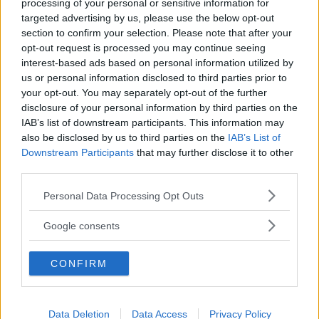
processing of your personal or sensitive information for
MicSeh
Tråd
23 April 2022
#seiko #gmt
chronograph
targeted advertising by us, please use the below opt-out
Svar: 0
Forum:
Handla - Säljes, Bytes, Köpes
dynamic
omega
section to confirm your selection. Please note that after your
opt-out request is processed you may continue seeing
Omega Dynamic generation 3 date eller
Avslutad
interest-based ads based on personal information utilized by
kronograf
us or personal information disclosed to third parties prior to
Köpes Omega Dynamic version/generation 3. Date eller
your opt-out. You may separately opt-out of the further
kronograf. Allt av intresse. Tack! /Pär
disclosure of your personal information by third parties on the
SpaceAce
Tråd
22 Oktober 2020
5240
5250
dynamic
IAB’s list of downstream participants. This information may
Svar: 0
Forum:
Handla - Köpes
omega
also be disclosed by us to third parties on the
IAB’s List of
Downstream Participants
that may further disclose it to other
Master & Dynamic MW60 - Hörlurar för den
Avslutad
third parties.
kräsne!
Säljer ett par galet snygga trådlösa kvalitétslurar i nyskick.
Please note that this website/app uses one or more Google
Personal Data Processing Opt Outs
Använda en handfull gånger inomhus. Kommer med allt som
services and may gather and store information including but
finns med vid köp i butik. Detta finns listat på länkarna nedan.
not limited to your visit or usage behaviour. You may click to
Google consents
Aluminium och läder rakt igenom. Kostar svinmycket i Sverige
grant or deny consent to Google and its third-party tags to
och rätt mycket direkt från Master & Dynamic :)...
use your data for below specified purposes in below Google
Asplund
Tråd
24 Januari 2020
dynamic
master
mw60
CONFIRM
consent section.
Svar: 0
Forum:
Lifestyle Köp & Sälj
wireless
Omega seamaster dynamic 1430 NOS/MINT
Avslutad
Data Deletion
Data Access
Privacy Policy