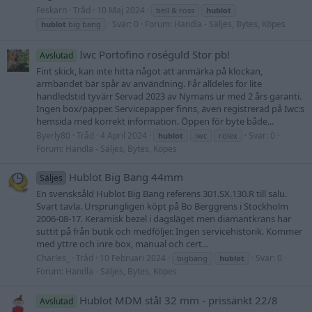
Feskarn
Tråd
10 Maj 2024
bell & ross
hublot
Svar: 0
Forum:
Handla - Säljes, Bytes, Köpes
hublot
big bang
Iwc Portofino roséguld Stor pb!
Avslutad
Fint skick, kan inte hitta något att anmärka på klockan,
armbandet bär spår av användning. Får alldeles för lite
handledstid tyvärr Servad 2023 av Nymans ur med 2 års garanti.
Ingen box/papper. Servicepapper finns, även registrerad på Iwc:s
hemsida med korrekt information. Öppen för byte både...
Byerly80
Tråd
4 April 2024
Svar: 0
hublot
iwc
rolex
Forum:
Handla - Säljes, Bytes, Köpes
Hublot Big Bang 44mm
Säljes
En svensksåld Hublot Big Bang referens 301.SX.130.R till salu.
Svart tavla. Ursprungligen köpt på Bo Berggrens i Stockholm
2006-08-17. Keramisk bezel i dagsläget men diamantkrans har
suttit på från butik och medföljer. Ingen servicehistorik. Kommer
med yttre och inre box, manual och cert...
Charles_
Tråd
10 Februari 2024
Svar: 0
bigbang
hublot
Forum:
Handla - Säljes, Bytes, Köpes
Hublot MDM stål 32 mm - prissänkt 22/8
Avslutad