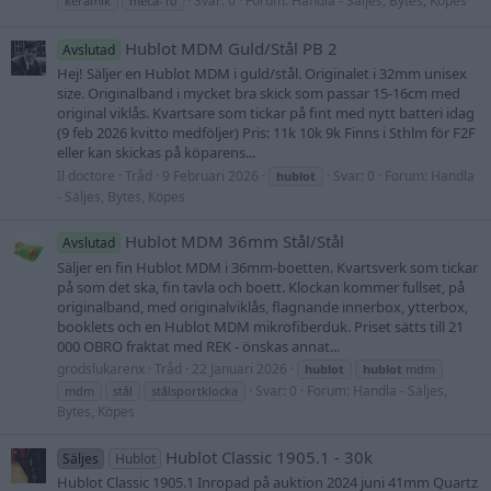
Svar: 0
Forum:
Handla - Säljes, Bytes, Köpes
keramik
meca-10
Hublot MDM Guld/Stål PB 2
Avslutad
Hej! Säljer en Hublot MDM i guld/stål. Originalet i 32mm unisex
size. Originalband i mycket bra skick som passar 15-16cm med
original viklås. Kvartsare som tickar på fint med nytt batteri idag
(9 feb 2026 kvitto medföljer) Pris: 11k 10k 9k Finns i Sthlm för F2F
eller kan skickas på köparens...
Il doctore
Tråd
9 Februari 2026
Svar: 0
Forum:
Handla
hublot
- Säljes, Bytes, Köpes
Hublot MDM 36mm Stål/Stål
Avslutad
Säljer en fin Hublot MDM i 36mm-boetten. Kvartsverk som tickar
på som det ska, fin tavla och boett. Klockan kommer fullset, på
originalband, med originalviklås, flagnande innerbox, ytterbox,
booklets och en Hublot MDM mikrofiberduk. Priset sätts till 21
000 OBRO fraktat med REK - önskas annat...
grodslukarenx
Tråd
22 Januari 2026
hublot
hublot
mdm
Svar: 0
Forum:
Handla - Säljes,
mdm
stål
stålsportklocka
Bytes, Köpes
Hublot Classic 1905.1 - 30k
Säljes
Hublot
Hublot Classic 1905.1 Inropad på auktion 2024 juni 41mm Quartz