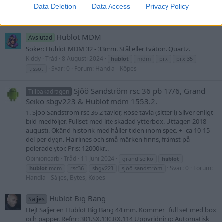
Data Deletion
Data Access
Privacy Policy
Dennta
Tråd
20 September 2024
Svar: 0
hublot
not for sale
Forum:
Handla - Säljes, Bytes, Köpes
Hublot MDM
Avslutad
Söker: Hublot MDM 32 - 33mm. Stål eller tvåton. Quartz.
Kiddy
Tråd
8 Augusti 2024
hublot
mdm
prx
prx 35
Svar: 0
Forum:
Handla - Köpes
tissot
Sjöö Sandström rsc 36 pb 17/6, Grand
Tillbakadragen
Seiko sbgv223 & Hublot mdm 1553.2.
1. Sjöö Sandström rsc 36 2 tavlor, Rose tavla (sitter i) Silver enligt
bild medföljer. Fullset med lite skadad ytterbox. Uttagen 2018
augusti. Okänd historik med håller tiden inom spec. +- ca 10-15
del per dygn. Hairlines och små märken finns, främst på
polerade ytor. Pris: 12000kr...
Opinioncarb
Tråd
11 Juni 2024
grand seiko
hublot
Svar: 0
Forum:
hublot
mdm
rsc36
sbgv223
sjöö sandström
Handla - Säljes, Bytes, Köpes
Hublot Big Bang
Säljes
Hej! Säljer en Hublot Big Bang 44 mm. Kommer i full set med box
och papper. Refnr: 301.SX.130.RX.114 Uppvridning: Automatisk