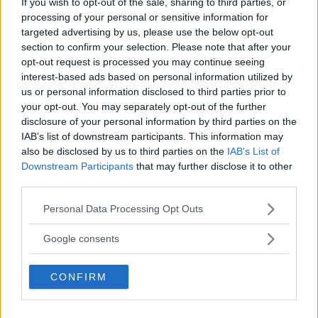
If you wish to opt-out of the sale, sharing to third parties, or
center Watch only Fint använt skick utan större skavanker Pris
processing of your personal or sensitive information for
20k Länk till annons på vår site:
targeted advertising by us, please use the below opt-out
https://storiesoftime.com/collections/all-
section to confirm your selection. Please note that after your
watches/products/mdm-geneve-38mm-1820-1 Byten upp/ner
inga problem. Återkom med...
opt-out request is processed you may continue seeing
Stories of Time
Tråd
19 November 2024
Svar: 0
hublot
interest-based ads based on personal information utilized by
Forum:
Handla - Säljes, Bytes, Köpes
us or personal information disclosed to third parties prior to
your opt-out. You may separately opt-out of the further
Hublot Classic Fusion 42mm Black Ceramic
Avslutad
disclosure of your personal information by third parties on the
Till salu en Hublot Classic Fusion 42mm Black Ceramic ref
IAB’s list of downstream participants. This information may
542.CM.1771.RX Klockan är i nära nyskick. Kommer med Hublot-
also be disclosed by us to third parties on the
IAB’s List of
servicebox och visar utmärkta värden i timegraphern. Hublot
Downstream Participants
that may further disclose it to other
skriver i E-post att klockan såldes av AD 2015 ”i en stad nära
third parties.
Genève”. Pris? 52 000 kr Vart? I Göteborg men kan även...
steffe
Tråd
5 Oktober 2024
42mm
ceramic
classic fusion
Please note that this website/app uses one or more Google
Personal Data Processing Opt Outs
Svar: 0
Forum:
Handla - Säljes, Bytes, Köpes
hublot
keramisk
services and may gather and store information including but
not limited to your visit or usage behaviour. You may click to
Google consents
Hublot "not for sale" serviceklocka.
Avslutad
grant or deny consent to Google and its third-party tags to
Service klocka från hublot som man fick låna under tiden sin
use your data for below specified purposes in below Google
hubbe var på service förr. Använd men i gott skick, den
CONFIRM
consent section.
anmärkning jag kan hitta är ett litet märke klockan 12. Kommer
på svart läder som är original mig veterligen. Fick nytt verk för
några veckor sedan då det gamla gav upp...