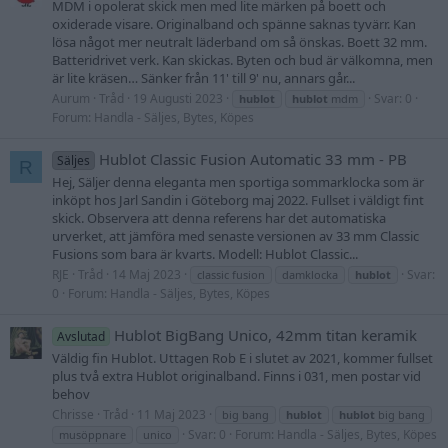
MDM i opolerat skick men med lite märken på boett och
oxiderade visare. Originalband och spänne saknas tyvärr. Kan
lösa något mer neutralt läderband om så önskas. Boett 32 mm.
Batteridrivet verk. Kan skickas. Byten och bud är välkomna, men
är lite kräsen… Sänker från 11' till 9' nu, annars går...
Aurum
Tråd
19 Augusti 2023
Svar: 0
hublot
hublot
mdm
Forum:
Handla - Säljes, Bytes, Köpes
Hublot Classic Fusion Automatic 33 mm - PB
Säljes
R
Hej, Säljer denna eleganta men sportiga sommarklocka som är
inköpt hos Jarl Sandin i Göteborg maj 2022. Fullset i väldigt fint
skick. Observera att denna referens har det automatiska
urverket, att jämföra med senaste versionen av 33 mm Classic
Fusions som bara är kvarts. Modell: Hublot Classic...
RJE
Tråd
14 Maj 2023
Svar:
classic fusion
damklocka
hublot
0
Forum:
Handla - Säljes, Bytes, Köpes
Hublot BigBang Unico, 42mm titan keramik
Avslutad
Väldig fin Hublot. Uttagen Rob E i slutet av 2021, kommer fullset
plus två extra Hublot originalband. Finns i 031, men postar vid
behov
Chrisse
Tråd
11 Maj 2023
big bang
hublot
hublot
big bang
Svar: 0
Forum:
Handla - Säljes, Bytes, Köpes
musöppnare
unico