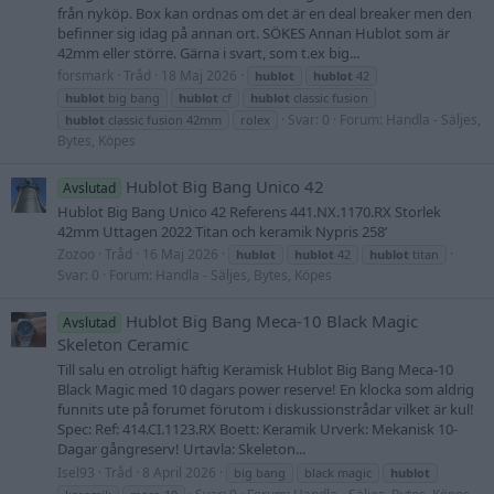
från nyköp. Box kan ordnas om det är en deal breaker men den
befinner sig idag på annan ort. SÖKES Annan Hublot som är
42mm eller större. Gärna i svart, som t.ex big...
forsmark
Tråd
18 Maj 2026
hublot
hublot
42
hublot
big bang
hublot
cf
hublot
classic fusion
Svar: 0
Forum:
Handla - Säljes,
hublot
classic fusion 42mm
rolex
Bytes, Köpes
Hublot Big Bang Unico 42
Avslutad
Hublot Big Bang Unico 42 Referens 441.NX.1170.RX Storlek
42mm Uttagen 2022 Titan och keramik Nypris 258’
Zozoo
Tråd
16 Maj 2026
hublot
hublot
42
hublot
titan
Svar: 0
Forum:
Handla - Säljes, Bytes, Köpes
Hublot Big Bang Meca-10 Black Magic
Avslutad
Skeleton Ceramic
Till salu en otroligt häftig Keramisk Hublot Big Bang Meca-10
Black Magic med 10 dagars power reserve! En klocka som aldrig
funnits ute på forumet förutom i diskussionstrådar vilket är kul!
Spec: Ref: 414.CI.1123.RX Boett: Keramik Urverk: Mekanisk 10-
Dagar gångreserv! Urtavla: Skeleton...
Isel93
Tråd
8 April 2026
big bang
black magic
hublot