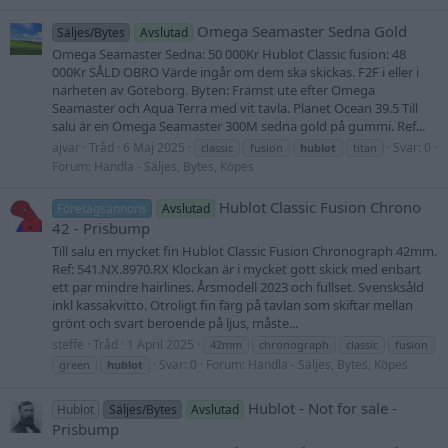
Omega Seamaster Sedna Gold
Säljes/Bytes
Avslutad
Omega Seamaster Sedna: 50 000Kr Hublot Classic fusion: 48
000Kr SÅLD OBRO Värde ingår om dem ska skickas. F2F i eller i
närheten av Göteborg. Byten: Främst ute efter Omega
Seamaster och Aqua Terra med vit tavla. Planet Ocean 39.5 Till
salu är en Omega Seamaster 300M sedna gold på gummi. Ref...
ajvar
Tråd
6 Maj 2025
Svar: 0
classic
fusion
hublot
titan
Forum:
Handla - Säljes, Bytes, Köpes
Hublot Classic Fusion Chrono
Företagsannons
Avslutad
42 - Prisbump
Till salu en mycket fin Hublot Classic Fusion Chronograph 42mm.
Ref: 541.NX.8970.RX Klockan är i mycket gott skick med enbart
ett par mindre hairlines. Årsmodell 2023 och fullset. Svensksåld
inkl kassakvitto. Otroligt fin färg på tavlan som skiftar mellan
grönt och svart beroende på ljus, måste...
steffe
Tråd
1 April 2025
42mm
chronograph
classic
fusion
Svar: 0
Forum:
Handla - Säljes, Bytes, Köpes
green
hublot
Hublot - Not for sale -
Hublot
Säljes/Bytes
Avslutad
Prisbump