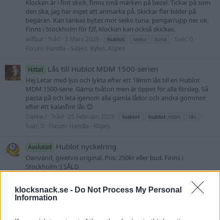
Klockan är i fint skick, finns små märken på bezel. Tickar på som
den ska, jag har inget att anmärka på. Skickar fler bilder på
begäran. Kan tänkas bytas mot seiko tuna, pengar/upp ner ok.
Finns i Stockholm för f2f, klockan kan också skickas.
willbur
Tråd
3 Mars 2025
Svar: 0
hublot
seiko
tuna
Forum:
Handla - Säljes, Bytes, Köpes
Lås till Hublot MDM 1500-serien
Hittat
Hej Letar med ljus och lykta efter ett 18mm lås till en Hublot
MDM 1500-serie. Gärna tvåton men är öppet för alla förslag. Så
passa på och leta igenom alla gamla lådor och andra gömmor
efter ett kalasfint lås 😊
Danne.l
Tråd
25 Februari 2025
hublot
hublot
mdm
lås
Svar: 0
Forum:
Handla - Köpes
Hublot nyckelring
Avslutad
Oanvänd, givetvis original. Pris: 250kr eller bud. Finns i
Stockholm :) SÅLD
Charles_
Tråd
15 December 2024
Svar: 0
hublot
nyckelring
Forum:
Handla - Säljes, bytes - Tillbehör
klocksnack.se -
Do Not Process My Personal
Information
Hublot MDM Geneve 38mm
Avslutad
Säljes / bytes Hublot MDM ref 1820.1 Nytt batteri från AD/service