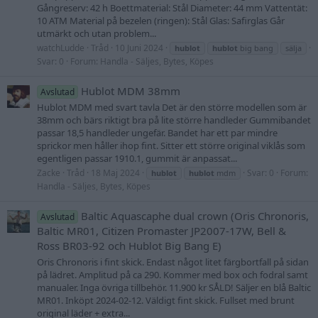
Gångreserv: 42 h Boettmaterial: Stål Diameter: 44 mm Vattentät:
10 ATM Material på bezelen (ringen): Stål Glas: Safirglas Går
utmärkt och utan problem...
watchLudde
Tråd
10 Juni 2024
hublot
hublot
big bang
sälja
Svar: 0
Forum:
Handla - Säljes, Bytes, Köpes
Hublot MDM 38mm
Avslutad
Hublot MDM med svart tavla Det är den större modellen som är
38mm och bärs riktigt bra på lite större handleder Gummibandet
passar 18,5 handleder ungefär. Bandet har ett par mindre
sprickor men håller ihop fint. Sitter ett större original viklås som
egentligen passar 1910.1, gummit är anpassat...
Zacke
Tråd
18 Maj 2024
Svar: 0
Forum:
hublot
hublot
mdm
Handla - Säljes, Bytes, Köpes
Baltic Aquascaphe dual crown (Oris Chronoris,
Avslutad
Baltic MR01, Citizen Promaster JP2007-17W, Bell &
Ross BR03-92 och Hublot Big Bang E)
Oris Chronoris i fint skick. Endast något litet färgbortfall på sidan
på lädret. Amplitud på ca 290. Kommer med box och fodral samt
manualer. Inga övriga tillbehör. 11.900 kr SÅLD! Säljer en blå Baltic
MR01. Inköpt 2024-02-12. Väldigt fint skick. Fullset med brunt
original läder + extra...