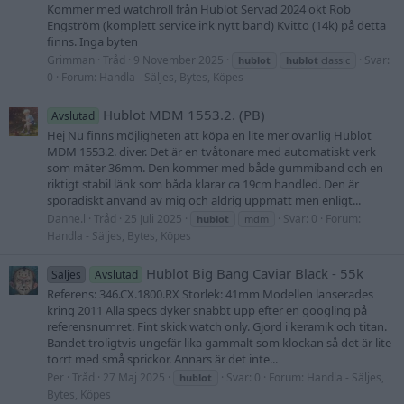
Kommer med watchroll från Hublot Servad 2024 okt Rob
Engström (komplett service ink nytt band) Kvitto (14k) på detta
finns. Inga byten
Grimman
Tråd
9 November 2025
Svar:
hublot
hublot
classic
0
Forum:
Handla - Säljes, Bytes, Köpes
Hublot MDM 1553.2. (PB)
Avslutad
Hej Nu finns möjligheten att köpa en lite mer ovanlig Hublot
MDM 1553.2. diver. Det är en tvåtonare med automatiskt verk
som mäter 36mm. Den kommer med både gummiband och en
riktigt stabil länk som båda klarar ca 19cm handled. Den är
sporadiskt använd av mig och aldrig uppmätt men enligt...
Danne.l
Tråd
25 Juli 2025
Svar: 0
Forum:
hublot
mdm
Handla - Säljes, Bytes, Köpes
Hublot Big Bang Caviar Black - 55k
Säljes
Avslutad
Referens: 346.CX.1800.RX Storlek: 41mm Modellen lanserades
kring 2011 Alla specs dyker snabbt upp efter en googling på
referensnumret. Fint skick watch only. Gjord i keramik och titan.
Bandet troligtvis ungefär lika gammalt som klockan så det är lite
torrt med små sprickor. Annars är det inte...
Per
Tråd
27 Maj 2025
Svar: 0
Forum:
Handla - Säljes,
hublot
Bytes, Köpes