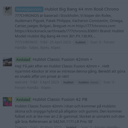
Hublot Big Bang 44 mm Rosé Chrono
Företagsannons
777CHRONOS är baserad i Stockholm. Vi köper din Rolex,
Audemars Piguet, Patek Philippe, Vacheron Constantin, Omega,
Cartier, Jaeger, Bvlgari, Breguet m.m http://777chronos.com
https://klocksnack.se/threads/777chronos.83091/ Brand: Hublot
Model: Hublot Big Bang 44 mm 301.PX.130.RX...
777CHRONOS
Tråd
25 April 2023
Svar: 0
Forum:
hublot
Handla - Säljes, Bytes, Köpes
Hublot Classic Fusion 42mm +
Avslutad
Hej! På jakt efter en Hublot Classic Fusion 42mm + . Helt
nya/mint-klockor är inte av intresse denna gång. Beredd att göra
en snabb affär om priset är rätt!
walcore
Tråd
3 April 2023
Svar: 0
hublot
hublot
classic
Forum:
Handla - Köpes
Hublot Classic Fusion 42 PB
Avslutad
Hublot Classic Fusion 42mm i titan och kommer på Hublots
sköna och snygga hybrid på alligator och gummi. Den kommer
fullset och är lite mer än 2 år gammal. Skicket är utmärkt och den
går bra. Referensen är 542.NX.1171.LR Pris: 58’
Tigerrrr
Tråd
30 Mars 2023
Svar: 0
Forum:
Handla -
hublot