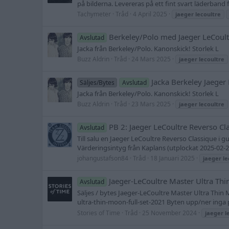
på bilderna. Levereras på ett fint svart läderban
Tachymeter
Tråd
4 April 2025
jaeger
lecoultre
Berkeley/Polo med Jaeger LeCoul
Avslutad
Jacka från Berkeley/Polo. Kanonskick! Storlek L
Buzz Aldrin
Tråd
24 Mars 2025
jaeger
lecoultre
Jacka Berkeley Jaeger
Säljes/Bytes
Avslutad
Jacka från Berkeley/Polo. Kanonskick! Storlek L
Buzz Aldrin
Tråd
23 Mars 2025
jaeger
lecoultre
PB 2: Jaeger LeCoultre Reverso Cl
Avslutad
Till salu en Jaeger LeCoultre Reverso Classique i g
Värderingsintyg från Kaplans (utplockat 2025-02-25),
johangustafson84
Tråd
18 Januari 2025
jaeger
le
Jaeger-LeCoultre Master Ultra Th
Avslutad
Säljes / bytes Jaeger-LeCoultre Master Ultra Thin M
ultra-thin-moon-full-set-2021 Byten upp/ner inga 
Stories of Time
Tråd
25 November 2024
jaeger
l