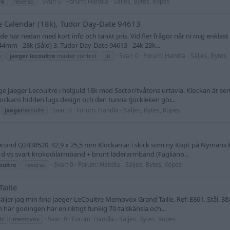
Svar: 0
Forum:
Handla - Säljes, Bytes, Köpes
re
reverso
le Calendar (18k), Tudor Day-Date 94613
tar de här nedan med kort info och tänkt pris. Vid fler frågor når ni mig enklas
44mm - 28k (Såld) 3. Tudor Day-Date 94613 - 24k 23k...
Svar: 0
Forum:
Handla - Säljes, Bytes,
e
jaeger
lecoultre
master control
jlc
age Jaeger Lecoultre i helguld 18k med Sector/tvåtons urtavla. Klockan är se
lockans hidden lugs design och den tunna tjockleken gör...
Svar: 0
Forum:
Handla - Säljes, Bytes, Köpes
jaeger
lecoulte
econd Q2438520, 42,9 x 25,5 mm Klockan är i skick som ny Köpt på Nymans Ur
, d vs svart krokodilarmband + brunt läderarmband (Fagliano...
Svar: 0
Forum:
Handla - Säljes, Bytes, Köpes
oultre
reverso
aille
säljer jag min fina Jaeger-LeCoultre Memovox Grand Taille. Ref: E861. Stål. 38
 här godingen har en riktigt funkig 70-talskänsla och...
Svar: 0
Forum:
Handla - Säljes, Bytes, Köpes
jlc
memovox