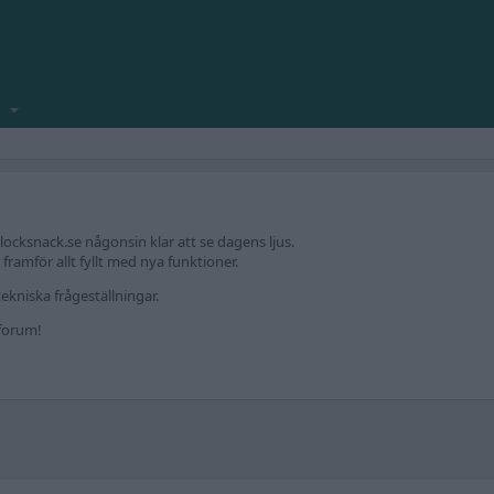
locksnack.se någonsin klar att se dagens ljus.
amför allt fyllt med nya funktioner.
ekniska frågeställningar.
kforum!