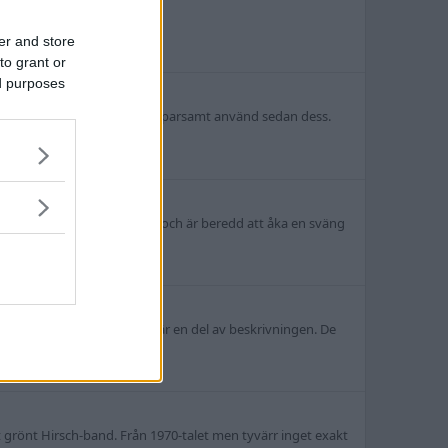
er and store
to grant or
ed purposes
t av mig på Kaplans i våras, sparsamt använd sedan dess.
s, Köpes
/manuellt verk. Finns i Sthlm och är beredd att åka en sväng
roterats för lite. Bilderna är en del av beskrivningen. De
grönt Hirsch-band. Från 1970-talet men tyvärr inget exakt