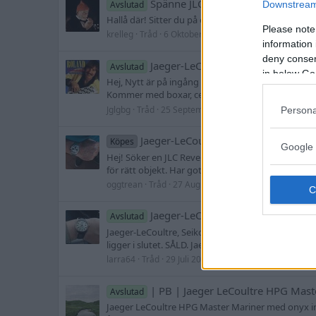
Spänne JLC 14mm
Avslutad
Downstream 
Hallå där! Sitter du på ett 14mm Jaeger-LeCoultre
Please note
krelleg
Tråd
6 Oktober 2023
jaeger
lecoultre
jl
information 
deny consent
Jaeger-LeCoultre Deep Sea Chron
Avslutad
in below Go
Hej, Nytt är på ingång så denna får vandra vidare
Kommer med boxar, cert, manual och inköpskvitto f
Jglgbg
Tråd
25 September 2023
Persona
deep sea
jaege
Jaeger-LeCoultre Reverso Classique
Köpes
Google 
Hej! Söker en JLC Reverso Classique 18k. Papper, bo
för rätt objekt. Har gott om referenser från tidigar
oggtrean
Tråd
27 Augusti 2023
jaeger
lecoultre
Jaeger-LeCoultr, Seiko, Straton, m
Avslutad
Jaeger-LeCoultre, Seiko, Straton, m fl Dags att säl
ligger i slutet. SÅLD. Jaeger-LeCoultre ref 2935 K
larra64
Tråd
29 Juli 2023
jaeger
lecoultre
seiko
| PB | Jaeger LeCoultre HPG Mast
Avslutad
Jaeger LeCoultre HPG Master Mariner med onyx inl