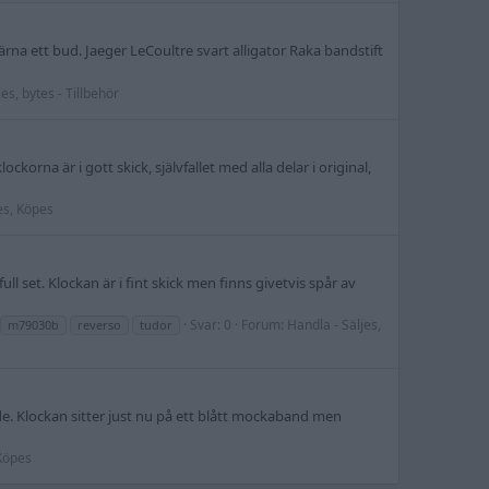
rna ett bud. Jaeger LeCoultre svart alligator Raka bandstift
es, bytes - Tillbehör
orna är i gott skick, självfallet med alla delar i original,
es, Köpes
ll set. Klockan är i fint skick men finns givetvis spår av
Svar: 0
Forum:
Handla - Säljes,
m79030b
reverso
tudor
ande. Klockan sitter just nu på ett blått mockaband men
 Köpes