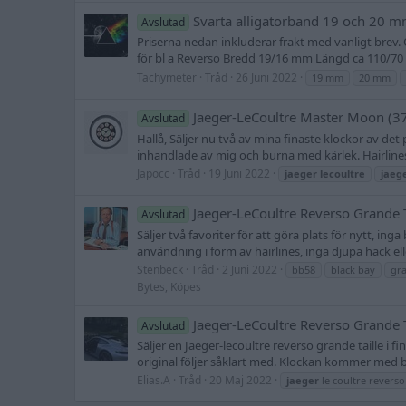
Svarta alligatorband 19 och 20 
Avslutad
Priserna nedan inkluderar frakt med vanligt brev. 
för bl a Reverso Bredd 19/16 mm Längd ca 110/70 mm 
Tachymeter
Tråd
26 Juni 2022
19 mm
20 mm
Jaeger-LeCoultre Master Moon 
Avslutad
Hallå, Säljer nu två av mina finaste klockor av det 
inhandlade av mig och burna med kärlek. Hairlines
Japocc
Tråd
19 Juni 2022
jaeger
lecoultre
jaeg
Jaeger-LeCoultre Reverso Grande T
Avslutad
Säljer två favoriter för att göra plats för nytt, in
användning i form av hairlines, inga djupa hack ell
Stenbeck
Tråd
2 Juni 2022
bb58
black bay
gra
Bytes, Köpes
Jaeger-LeCoultre Reverso Grande 
Avslutad
Säljer en Jaeger-lecoultre reverso grande taille i 
original följer såklart med. Klockan kommer med box
Elias.A
Tråd
20 Maj 2022
jaeger
le coultre reverso