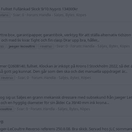
ullset Fullänkad Skick 9/10 Nypris 134000kr
Svar: 0
Forum:
Handla - Säljes, Bytes, Köpes
olaris
yttre box, garantipapper, garantibok, verktyg för att ställa alternativ tidsz
h med liv kvar Tight och fin clasp Drar upp bra, håller...
Svar: 0
Forum:
Handla - Säljes, Bytes, Köpes
rso
jaeger
lecoultre
reverso
 Q2608140, fullset. Klockan är inköpt på Krons I Stockholm 2022, så det ä
 så gott jag kunnat. Den går som den ska och det manuella uppdraget är...
Svar: 0
Forum:
Handla - Säljes, Bytes, Köpes
reverso
og sig ur. Säljes en grann mekanisk dressare med subsekund från Jaeger LeC
, och en hygglig diameter för sin ålder. Ca 39/40 mm ink krona...
Svar: 0
Forum:
Handla - Säljes, Bytes, Köpes
ecoultre
PB
 Jaeger-LeCoultre Reverso referens 250.8.08. Bra skick. Servad hos JLC sommaren