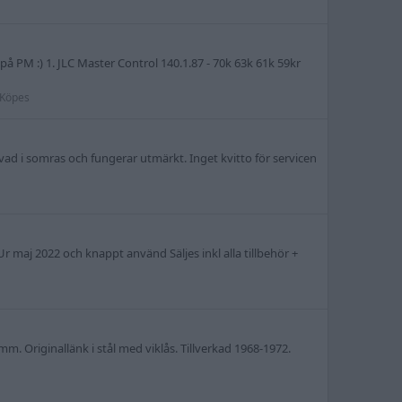
t på PM :) 1. JLC Master Control 140.1.87 - 70k 63k 61k 59kr
 Köpes
rvad i somras och fungerar utmärkt. Inget kvitto för servicen
 maj 2022 och knappt använd Säljes inkl alla tillbehör +
mm. Originallänk i stål med viklås. Tillverkad 1968-1972.