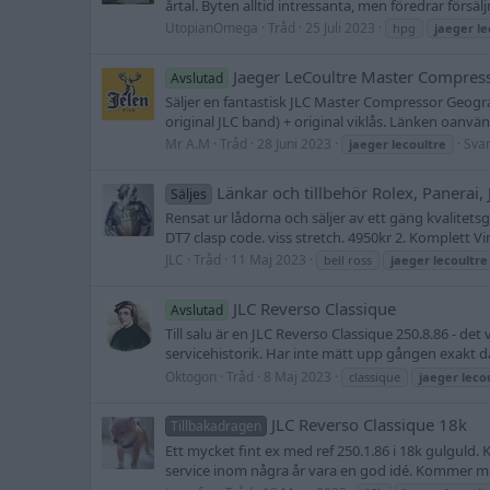
årtal. Byten alltid intressanta, men föredrar försälj
UtopianOmega
Tråd
25 Juli 2023
hpg
jaeger
le
Jaeger LeCoultre Master Compres
Avslutad
Säljer en fantastisk JLC Master Compressor Geograp
original JLC band) + original viklås. Länken oanvänd
Mr A.M
Tråd
28 Juni 2023
Svar
jaeger
lecoultre
Länkar och tillbehör Rolex, Panerai
Säljes
Rensat ur lådorna och säljer av ett gäng kvalitetsg
DT7 clasp code. viss stretch. 4950kr 2. Komplett Vi
JLC
Tråd
11 Maj 2023
bell ross
jaeger
lecoultre
JLC Reverso Classique
Avslutad
Till salu är en JLC Reverso Classique 250.8.86 - de
servicehistorik. Har inte mätt upp gången exakt d
Oktogon
Tråd
8 Maj 2023
classique
jaeger
leco
JLC Reverso Classique 18k
Tillbakadragen
Ett mycket fint ex med ref 250.1.86 i 18k gulguld
service inom några år vara en god idé. Kommer med