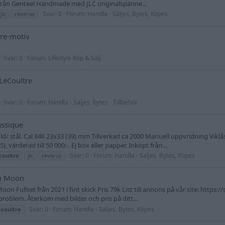
d från Genteel Handmade med JLC originalspänne...
Svar: 0
Forum:
Handla - Säljes, Bytes, Köpes
jlc
reverso
tre-motiv
Svar: 0
Forum:
Lifestyle Köp & Sälj
 LeCoultre
Svar: 0
Forum:
Handla - Säljes, bytes - Tillbehör
assique
uld/ stål. Cal 846 23x33 (39) mm Tillverkad ca 2000 Manuell uppvridning Viklås,
 värderad till 50 000:-. Ej box eller papper. Inköpt från...
Svar: 0
Forum:
Handla - Säljes, Bytes, Köpes
coultre
jlc
reverso
in Moon
oon Fullset från 2021 i fint skick Pris 79k List till annons på vår site: http
problem. Återkom med bilder och pris på ditt...
Svar: 0
Forum:
Handla - Säljes, Bytes, Köpes
ecoultre