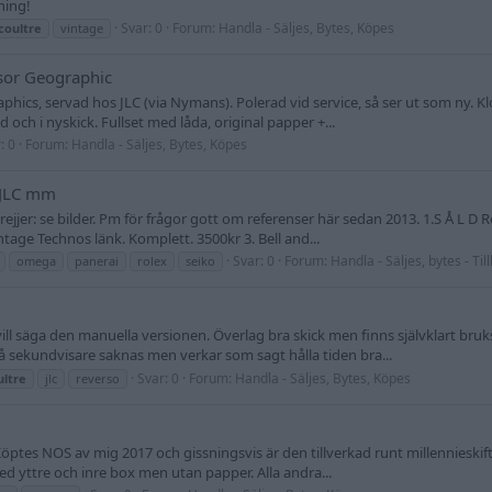
ning!
Svar: 0
Forum:
Handla - Säljes, Bytes, Köpes
coultre
vintage
sor Geographic
hics, servad hos JLC (via Nymans). Polerad vid service, så ser ut som ny. Kl
 och i nyskick. Fullset med låda, original papper +...
: 0
Forum:
Handla - Säljes, Bytes, Köpes
, JLC mm
rejjer: se bilder. Pm för frågor gott om referenser här sedan 2013. 1.S Å L D
ntage Technos länk. Komplett. 3500kr 3. Bell and...
Svar: 0
Forum:
Handla - Säljes, bytes - Til
omega
panerai
rolex
seiko
t vill säga den manuella versionen. Överlag bra skick men finns självklart br
å sekundvisare saknas men verkar som sagt hålla tiden bra...
Svar: 0
Forum:
Handla - Säljes, Bytes, Köpes
ultre
jlc
reverso
. Köptes NOS av mig 2017 och gissningsvis är den tillverkad runt millennies
 yttre och inre box men utan papper. Alla andra...