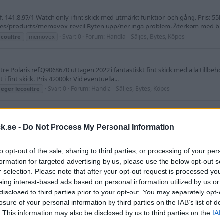
 141.8.97/1 Watch only i fint skick med utmärkt funktion och gång. Pris: 55k 
ches/products/memovox-reveil Byten upp/ner inga problem. Återkom med bil
Svar: 0
Forum:
Handla - Säljes, Bytes, Köpes
ecoultre
memovox
ultre Polaris ref.Q9068670 uttagen 2022 i fantastiskt fint skick med alla tillbe
i fint skick. Pris 42000kr Vid eventuella...
Svar: 0
Forum:
Handla - Säljes, Bytes, Köpes
aeger
lecoultre
ines conquest & Furlan Mari.
 140.8.87. 37mm case. Läs texten nedan! Negativt: Skada i tavlan vid datum 
k.se -
Do Not Process My Personal Information
nken. Positivt: Fungerar kanon, köpt från handlare i...
rlanmarri
jaeger
lecoultre
jaeger
lecoultre
master control
jlc
longines
to opt-out of the sale, sharing to third parties, or processing of your per
formation for targeted advertising by us, please use the below opt-out s
n
r selection. Please note that after your opt-out request is processed y
ttagen 20141503 i Australien Fullset med boxar, original certifikat och man
eing interest-based ads based on personal information utilized by us or
ler tiden perfekt utan noterad avvikelse. Original JLC...
disclosed to third parties prior to your opt-out. You may separately opt-
Svar: 0
Forum:
Handla - Säljes, Bytes, Köpes
re
losure of your personal information by third parties on the IAB’s list of
. This information may also be disclosed by us to third parties on the
IA