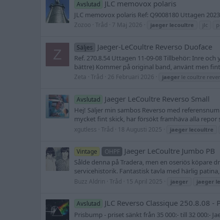
JLC memovox polaris
Avslutad
JLC memovox polaris Ref: Q9008180 Uttagen 2023 F
Zozoo
Tråd
7 Maj 2026
jaeger
lecoultre
jlc
p
Jaeger-LeCoultre Reverso Duoface
Säljes
Z
Ref. 270.8.54 Uttagen 11-09-08 Tillbehör: Inre och 
bättre) Kommer på original band, använt men fint oc
Zeta
Tråd
26 Februari 2026
jaeger
le coultre reve
Jaeger LeCoultre Reverso Small
Avslutad
Hej! Säljer min sambos Reverso med referensnummer
mycket fint skick, har försökt framhäva alla repor
xgutless
Tråd
18 Augusti 2025
jaeger
lecoultre
Jaeger LeCoultre Jumbo PB
Vintage
OHPF
Sålde denna på Tradera, men en oseriös köpare dr
servicehistorik. Fantastisk tavla med härlig patina
Buzz Aldrin
Tråd
15 April 2025
jaeger
jaeger
l
JLC Reverso Classique 250.8.08 - 
Avslutad
Prisbump - priset sänkt från 35 000:- till 32 000:-