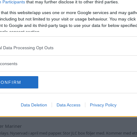
Participants
that may further disclose it to other third parties.
-spänne som du inte använder? Isf, hör av dig! Mvh
 that this website/app uses one or more Google services and may gath
Svar: 0
Forum:
Handla - Köpes
c
reverso
including but not limited to your visit or usage behaviour. You may click 
 to Google and its third-party tags to use your data for below specifi
ograph
ogle consent section.
. Jaeger-LeCoultre Deep Sea Chronograph från 2015 i mycket fint skick. Köp
rån 2015. Slår jag serienumret på JLCs hemsida står det att den...
Svar: 0
Forum:
Handla - Säljes, Byte
l Data Processing Opt Outs
r
lecoultre
jlc
tribute to the deep sea
 18k
consents
x och skick är flexibelt förutsatt att det lirar med prisbilden. Likaså kvarts
e affärer. Ses i DM!
Svar: 0
Forum:
Handla - Köpes
jlc
reverso
CONFIRM
 fl Prisbump 4/8
ja av en del klockor som kan få mer tid på armen hos någon annan. De här har 
Data Deletion
Data Access
Privacy Policy
öpt av mig hos antikhandlare 2018. Använd några...
Svar: 0
Forum:
Handla - Säljes, Bytes, Köpes
er Mariner
ays. Nyservad i april med papper. Stor JLC box följer med. Kommer med ett 