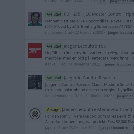
tossefar
Tråd
13 Mars 2023
18k
jaeger
lecoult
PB 12/5 - JLC Master Control Trip
Avslutad
Här har vi ett par olika klockor till salu/byte. Lis
(67k 64k vid byte) 2. Breitling Superocean A17367 
mahomes
Tråd
22 Februari 2023
jaeger
lecoultr
Jaeger Lecoultre 18k
Avslutad
Hej Till salu är en mycket vacker och elegant vint
medföljer med en bild på isärtaget urverk finns. K
Kapka
Tråd
11 November 2022
jaeger
lecoultre
Jaeger le Coultre Reverso
Avslutad
Jaeger le Coultre, Reverso Classic Medium Small S
extra originalarmband och extra original bygellås
Roundmountain
Tråd
29 Oktober 2022
jaeger
lec
Jaeger-LeCoultre Memovox Grand T
Vintage
För den som vill vara lika cool som Miles Davis 😎 
Alarmfunktionen fungerar perfekt. Pris: 32,000 Den
Japocc
Tråd
23 Oktober 2022
jaeger
lecoultre