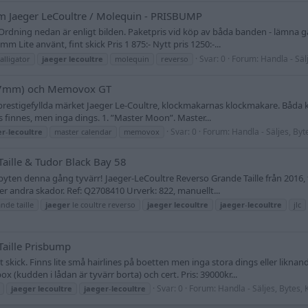
mm Jaeger LeCoultre / Molequin - PRISBUMP
Ordning nedan är enligt bilden. Paketpris vid köp av båda banden - lämna gä
Lite använt, fint skick Pris 1 875:- Nytt pris 1250:-...
Svar: 0
Forum:
Handla - Sälj
alligator
jaeger
lecoultre
molequin
reverso
(37mm) och Memovox GT
prestigefyllda märket Jaeger Le-Coultre, klockmakarnas klockmakare. Båda klock
 finnes, men inga dings. 1. ”Master Moon”. Master...
Svar: 0
Forum:
Handla - Säljes, Byt
er
-
lecoultre
master calendar
memovox
aille & Tudor Black Bay 58
ga byten denna gång tyvärr! Jaeger-LeCoultre Reverso Grande Taille från 2016, fu
er andra skador. Ref: Q2708410 Urverk: 822, manuellt...
nde taille
jaeger
le coultre reverso
jaeger
lecoultre
jaeger
-
lecoultre
jlc
Taille Prisbump
fint skick. Finns lite små hairlines på boetten men inga stora dings eller likn
 (kudden i lådan är tyvärr borta) och cert. Pris: 39000kr...
Svar: 0
Forum:
Handla - Säljes, Bytes,
jaeger
lecoultre
jaeger
-
lecoultre