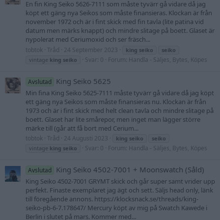
En fin King Seiko 5626-7111 som måste tyvärr gå vidare då jag
köpt ett gäng nya Seikos som måste finansieras. Klockan är från
november 1972 och är i fint skick med fin tavla (lite patina vid
datum men märks knappt) och mindre slitage på boett. Glaset är
nypolerat med Ceriumoxid och ser fräsch...
tobtok
Tråd
24 September 2023
king
seiko
seiko
Svar: 0
Forum:
Handla - Säljes, Bytes, Köpes
vintage
king
seiko
King Seiko 5625
Avslutad
Min fina King Seiko 5625-7111 måste tyvärr gå vidare då jag köpt
ett gäng nya Seikos som måste finansieras nu. Klockan är från
1973 och är i fint skick med helt clean tavla och mindre slitage på
boett. Glaset har lite smårepor, men inget man lägger större
märke till (går att få bort med Cerium...
tobtok
Tråd
24 Augusti 2023
king
seiko
seiko
Svar: 0
Forum:
Handla - Säljes, Bytes, Köpes
vintage
king
seiko
King Seiko 4502-7001 + Moonswatch (Såld)
Avslutad
King Seiko 4502-7001 GRYMT skick och går super samt vrider upp
perfekt. Finaste exemplaret jag ägt och sett. Säljs head only, länk
till föregående annons. https://klocksnack.se/threads/king-
seiko-pb-6-7.178647/ Mercury köpt av mig på Swatch Kawede i
Berlin i slutet på mars. Kommer med...