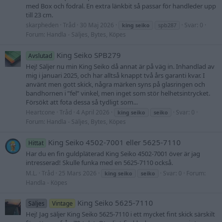
med Box och fodral. En extra länkbit så passar för handleder upp
till 23 cm.
skarpheden
Tråd
30 Maj 2026
Svar: 0
king
seiko
spb287
Forum:
Handla - Säljes, Bytes, Köpes
King Seiko SPB279
Avslutad
Hej! Säljer nu min King Seiko då annat är på väg in. Inhandlad av
mig i januari 2025, och har alltså knappt två års garanti kvar. I
använt men gott skick, några märken syns på glasringen och
bandhornen i ”fel” vinkel, men inget som stör helhetsintrycket.
Försökt att fota dessa så tydligt som...
Heartcone
Tråd
4 April 2026
Svar: 0
king
seiko
seiko
Forum:
Handla - Säljes, Bytes, Köpes
King Seiko 4502-7001 eller 5625-7110
Hittat
Har du en fin guldpläterad King Seiko 4502-7001 över är jag
intresserad! Skulle funka med en 5625-7110 också.
M.L.
Tråd
25 Mars 2026
Svar: 0
Forum:
king
seiko
seiko
Handla - Köpes
King Seiko 5625-7110
Säljes
Vintage
Hej! Jag säljer King Seiko 5625-7110 i ett mycket fint skick särskilt