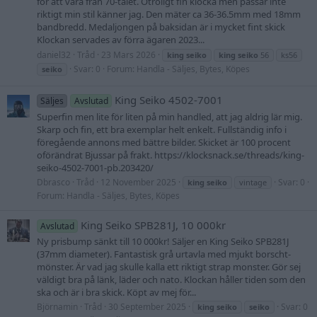
för att vara från 70-talet. Otroligt fin klocka men passar inte
riktigt min stil känner jag. Den mäter ca 36-36.5mm med 18mm
bandbredd. Medaljongen på baksidan är i mycket fint skick
Klockan servades av förra ägaren 2023...
daniel32
Tråd
23 Mars 2026
king
seiko
king
seiko
56
ks56
Svar: 0
Forum:
Handla - Säljes, Bytes, Köpes
seiko
King Seiko 4502-7001
Säljes
Avslutad
Superfin men lite för liten på min handled, att jag aldrig lär mig.
Skarp och fin, ett bra exemplar helt enkelt. Fullständig info i
föregående annons med bättre bilder. Skicket är 100 procent
oförändrat Bjussar på frakt. https://klocksnack.se/threads/king-
seiko-4502-7001-pb.203420/
Dbrasco
Tråd
12 November 2025
Svar: 0
king
seiko
vintage
Forum:
Handla - Säljes, Bytes, Köpes
King Seiko SPB281J, 10 000kr
Avslutad
Ny prisbump sänkt till 10 000kr! Säljer en King Seiko SPB281J
(37mm diameter). Fantastisk grå urtavla med mjukt borscht-
mönster. Är vad jag skulle kalla ett riktigt strap monster. Gör sej
väldigt bra på länk, läder och nato. Klockan håller tiden som den
ska och är i bra skick. Köpt av mej för...
Björnamin
Tråd
30 September 2025
Svar: 0
king
seiko
seiko