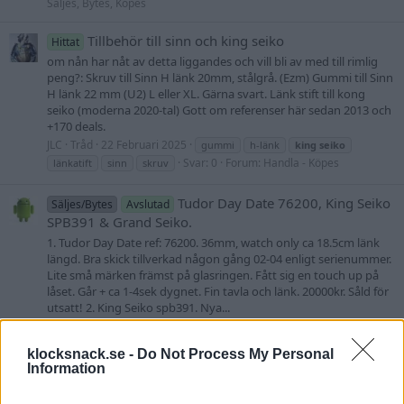
Säljes, Bytes, Köpes
Tillbehör till sinn och king seiko
Hittat
om nån har nåt av detta liggandes och vill bli av med till rimlig
peng?: Skruv till Sinn H länk 20mm, stålgrå. (Ezm) Gummi till Sinn
H länk 22 mm (U2) L eller XL. Gärna svart. Länk stift till kong
seiko (moderna 2020-tal) Gott om referenser här sedan 2013 och
+170 deals.
JLC
Tråd
22 Februari 2025
gummi
h-länk
king
seiko
Svar: 0
Forum:
Handla - Köpes
länkatift
sinn
skruv
Tudor Day Date 76200, King Seiko
Säljes/Bytes
Avslutad
SPB391 & Grand Seiko.
1. Tudor Day Date ref: 76200. 36mm, watch only ca 18.5cm länk
längd. Bra skick tillverkad någon gång 02-04 enligt serienummer.
Lite små märken främst på glasringen. Fått sig en touch up på
låset. Går + ca 1-4sek dygnet. Fin tavla och länk. 20000kr. Såld för
utsatt! 2. King Seiko spb391. Nya...
Opinioncarb
Tråd
11 Februari 2025
grand
seiko
king
seiko
Svar: 0
Forum:
sbgw005
spb391
tudor 76200
tudor day-date
klocksnack.se -
Do Not Process My Personal
Handla - Säljes, Bytes, Köpes
Information
King Seiko 5626-7010 PB
Avslutad