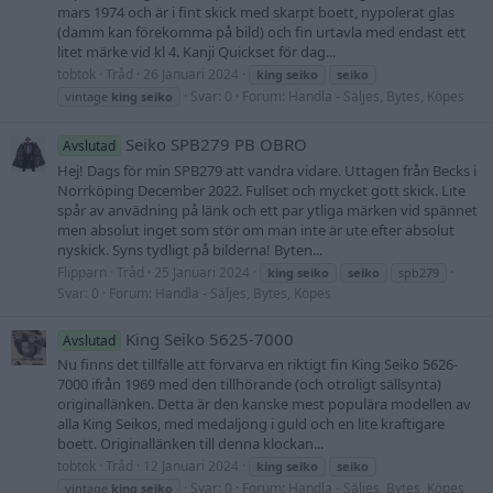
mars 1974 och är i fint skick med skarpt boett, nypolerat glas
(damm kan förekomma på bild) och fin urtavla med endast ett
litet märke vid kl 4. Kanji Quickset för dag...
tobtok
Tråd
26 Januari 2024
king
seiko
seiko
Svar: 0
Forum:
Handla - Säljes, Bytes, Köpes
vintage
king
seiko
Seiko SPB279 PB OBRO
Avslutad
Hej! Dags för min SPB279 att vandra vidare. Uttagen från Becks i
Norrköping December 2022. Fullset och mycket gott skick. Lite
spår av anvädning på länk och ett par ytliga märken vid spännet
men absolut inget som stör om man inte är ute efter absolut
nyskick. Syns tydligt på bilderna! Byten...
Flipparn
Tråd
25 Januari 2024
king
seiko
seiko
spb279
Svar: 0
Forum:
Handla - Säljes, Bytes, Köpes
King Seiko 5625-7000
Avslutad
Nu finns det tillfälle att förvärva en riktigt fin King Seiko 5626-
7000 ifrån 1969 med den tillhörande (och otroligt sällsynta)
originallänken. Detta är den kanske mest populära modellen av
alla King Seikos, med medaljong i guld och en lite kraftigare
boett. Originallänken till denna klockan...
tobtok
Tråd
12 Januari 2024
king
seiko
seiko
Svar: 0
Forum:
Handla - Säljes, Bytes, Köpes
vintage
king
seiko