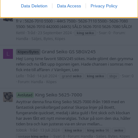
Köpes
Data Deletion
Data Access
Privacy Policy
King Seiko
Avslutad
fr v : 5626-7010 5500 :- 44KS 7500:- 5626-7110 5500:- 5626-7080
5500: 5626-7010 442000 (44KS) SÅLD 5626-7010 5626-7080 SÅLD!
Kettil
Tråd
23 September 2024
Svar: 0
Forum:
king
seiko
Handla - Säljes, Bytes, Köpes
Grand Seiko GS SBGV245
Köpes/Bytes
L
Hej! Long time favorit SBGV245 sökes. Hade glömt den grymma
refen och nu fått upp ögonen igen. Hade chansen i somras men
fick inte till affären :/ Vänligen, Leo
Lello
Tråd
14 Juli 2024
Svar: 0
grand
seiko
king
seiko
sbgv
Forum:
Handla - Köpes
King Seiko 5625-7000
Avslutad
Avyttrar denna fina King Seiko 5625-7000 ifrån 1969 med en
fantastisk persikofärgad patina! Skarpa linjer på Boett,
fungerande quickset, medalj i äkta guld i fint skick och klockan
har även fått ett nytt mineralglas. Tickar på som den ska, håller
tiden bra och kan justeras via en skruv mellan...
tobtok
Tråd
13 Juli 2024
king
seiko
king
seiko
56
seiko
Svar: 0
Forum:
Handla - Säljes, Bytes, Köpes
vintage
king
seiko