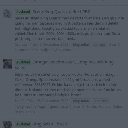
Seiko King Quartz defekt PB2
Avslutad
Säljes en sliten King Quartz med de rätta formerna. Den gick inte
igång när den testades med nytt batteri, säljes därför i defekt
befintligt skick. Repat glas, skadad tavla, men en relativt
välbehållen boett. 200kr 300kr 400kr inkl. porto eller bud. Sista
prisbumpen, sen tratten. Kan med...
Crentus
Tråd
9 December 2023
Svar: 0
king
seiko
vintage
Forum:
Handla - Säljes, Bytes, Köpes
Omega Speedmaster , Longines och King
Avslutad
Seiko
Säljer nu av tre stilrena och coola klockor. Först ut en riktigt
läcker Omega Speedmaster 44.25 gmt broad arrow med
referensnr: 38815037. En klocka i väldigt bra skick helt fri från
dings och skador. Fullset med alla papper ink. Kvitto från köpet
hos Tofts Ur. Kommer på original brunt...
Isel93
Tråd
28 September 2023
king
seiko
longiens
Svar: 0
Forum:
Handla - Säljes,
longines
omega
speedmaster
Bytes, Köpes
King Seiko - 5626
Avslutad