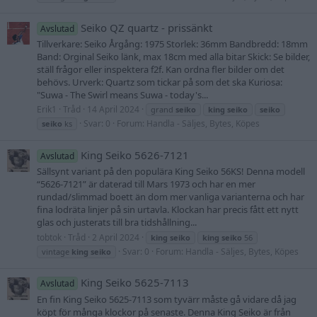
Seiko QZ quartz - prissänkt
Avslutad
Tillverkare: Seiko Årgång: 1975 Storlek: 36mm Bandbredd: 18mm
Band: Orginal Seiko länk, max 18cm med alla bitar Skick: Se bilder,
ställ frågor eller inspektera f2f. Kan ordna fler bilder om det
behövs. Urverk: Quartz som tickar på som det ska Kuriosa:
"Suwa - The Swirl means Suwa - today's...
Erik1
Tråd
14 April 2024
grand
seiko
king
seiko
seiko
Svar: 0
Forum:
Handla - Säljes, Bytes, Köpes
seiko
ks
King Seiko 5626-7121
Avslutad
Sällsynt variant på den populära King Seiko 56KS! Denna modell
“5626-7121” är daterad till Mars 1973 och har en mer
rundad/slimmad boett än dom mer vanliga varianterna och har
fina lodräta linjer på sin urtavla. Klockan har precis fått ett nytt
glas och justerats till bra tidshållning...
tobtok
Tråd
2 April 2024
king
seiko
king
seiko
56
Svar: 0
Forum:
Handla - Säljes, Bytes, Köpes
vintage
king
seiko
King Seiko 5625-7113
Avslutad
En fin King Seiko 5625-7113 som tyvärr måste gå vidare då jag
köpt för många klockor på senaste. Denna King Seiko är från