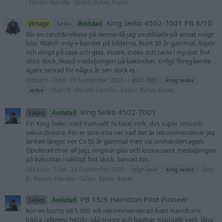
Forum:
Handla - Säljes, Bytes, Köpes
King Seiko 4502-7001 PB 6/10
Vintage
Seiko
Avslutad
Blir en catch&release på denna då jag snubblade på annat roligt
köp. Watch only + bandet på bilderna. Runt 50 år gammal. Repor
och dings på case och glas. Visare, index och tavla i mycket fint
skick dock, likaså medaljongen på baklocket. Enligt föregående
ägare servad för några år sen dock ej...
Flipparn
Tråd
25 September 2025
4502-7001
king
seiko
Svar: 0
Forum:
Handla - Säljes, Bytes, Köpes
seiko
King Seiko 4502-7001
Säljes
Avslutad
Fin King Seiko med manuellt hi-beat verk, dvs super smooth
sekundvisare. För er som inte vet vad det är rekommenderar jag
länken längst ner. Ca 50 år gammal men väl omhändertagen.
Opolerad (tror iaf jag), original glas och krona samt medaljongen
på baksidan i väldigt fint skick. Servad för...
Dbrasco
Tråd
22 September 2025
Svar:
high beat
king
seiko
0
Forum:
Handla - Säljes, Bytes, Köpes
PB 15/9 Hamilton Pilot Pioneer
Säljes
Avslutad
Kör en bump till 5 500: ink rekommenderad frakt Hamiltons
bästa referens hittills, såå snygg och badbar, manuellt verk, lång