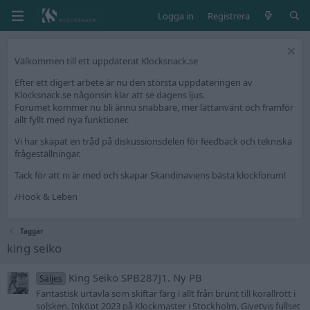
Logga in
Registrera
Välkommen till ett uppdaterat Klocksnack.se
Efter ett digert arbete är nu den största uppdateringen av
Klocksnack.se någonsin klar att se dagens ljus.
Forumet kommer nu bli ännu snabbare, mer lättanvänt och framför
allt fyllt med nya funktioner.
Vi har skapat en tråd på diskussionsdelen för feedback och tekniska
frågeställningar.
Tack för att ni är med och skapar Skandinaviens bästa klockforum!
/Hook & Leben
Taggar
king seiko
King Seiko SPB287J1. Ny PB
Säljes
Fantastisk urtavla som skiftar färg i allt från brunt till korallrött i
solsken. Inköpt 2023 på Klockmaster i Stockholm. Givetvis fullset