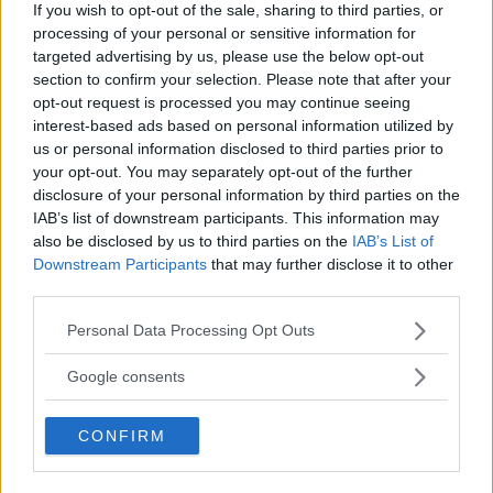
If you wish to opt-out of the sale, sharing to third parties, or
SÅLD! King Seiko 5626-7010 fr 1968, bra skick, funkar fin-fint.
processing of your personal or sensitive information for
4000:- 3500:- head only. SÅLD!
targeted advertising by us, please use the below opt-out
Kettil
Tråd
7 Februari 2025
Svar: 0
5626-7010
king
seiko
section to confirm your selection. Please note that after your
Forum:
Handla - Säljes, Bytes, Köpes
opt-out request is processed you may continue seeing
interest-based ads based on personal information utilized by
King Seiko SPB283J1
Avslutad
us or personal information disclosed to third parties prior to
King Seiko SPB283J1 Fullset med, inner -och ytterbox och kvitto
your opt-out. You may separately opt-out of the further
från köp. Ref SPB283J1 Uttagen 07/2023 37 mm ex krona Pris:
och bytesvärde 11.500 kr Spår från användning finns i form av
disclosure of your personal information by third parties on the
hairlines, annars väldigt fint skick med tanke på att den knappt
IAB’s list of downstream participants. This information may
använts. Pris utgår jag från vad likvärdig...
also be disclosed by us to third parties on the
IAB’s List of
mahomes
Tråd
12 November 2024
king
seiko
spb283
Downstream Participants
that may further disclose it to other
Svar: 0
Forum:
Handla - Säljes, Bytes, Köpes
spb283j1
third parties.
King Seiko 5626-7110
Please note that this website/app uses one or more Google
Avslutad
Personal Data Processing Opt Outs
services and may gather and store information including but
Sällsynt King Seiko 5626-7110, komplett med originalarmband
och prislapp. Seiko introducerade en ny design för King Seiko år
not limited to your visit or usage behaviour. You may click to
Google consents
1972, med en smalare boett. Modellen kom i en monobloc-boett
grant or deny consent to Google and its third-party tags to
med den åtråvärda guldmedaljen, som bara efter ett år ersattes
use your data for below specified purposes in below Google
med en avtagbar caseback utan medalj –...
CONFIRM
consent section.
tobtok
Tråd
25 September 2024
king
seiko
king
seiko
56
Svar: 0
Forum:
Handla - Säljes, Bytes,
seiko
vintage
seiko