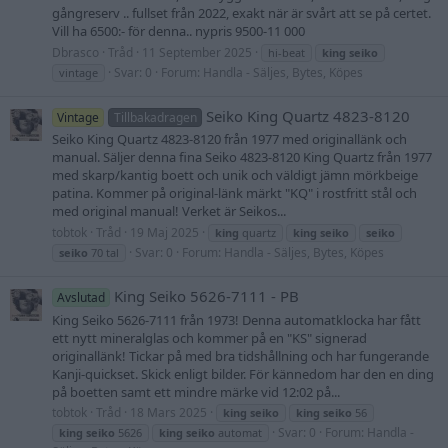
gångreserv .. fullset från 2022, exakt när är svårt att se på certet.
Vill ha 6500:- för denna.. nypris 9500-11 000
Dbrasco
Tråd
11 September 2025
hi-beat
king
seiko
Svar: 0
Forum:
Handla - Säljes, Bytes, Köpes
vintage
Seiko King Quartz 4823-8120
Vintage
Tillbakadragen
Seiko King Quartz 4823-8120 från 1977 med originallänk och
manual. Säljer denna fina Seiko 4823-8120 King Quartz från 1977
med skarp/kantig boett och unik och väldigt jämn mörkbeige
patina. Kommer på original-länk märkt "KQ" i rostfritt stål och
med original manual! Verket är Seikos...
tobtok
Tråd
19 Maj 2025
king
quartz
king
seiko
seiko
Svar: 0
Forum:
Handla - Säljes, Bytes, Köpes
seiko
70 tal
King Seiko 5626-7111 - PB
Avslutad
King Seiko 5626-7111 från 1973! Denna automatklocka har fått
ett nytt mineralglas och kommer på en "KS" signerad
originallänk! Tickar på med bra tidshållning och har fungerande
Kanji-quickset. Skick enligt bilder. För kännedom har den en ding
på boetten samt ett mindre märke vid 12:02 på...
tobtok
Tråd
18 Mars 2025
king
seiko
king
seiko
56
Svar: 0
Forum:
Handla -
king
seiko
5626
king
seiko
automat