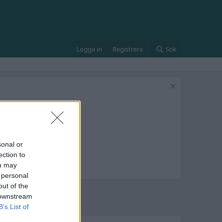
Logga in
Registrera
Sök
sonal or
ection to
ou may
 personal
out of the
 downstream
B’s List of