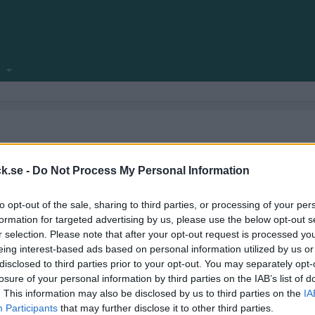
locksnack.se någonsin klar att se dagens ljus.
amför allt fyllt med nya funktioner.
k.se -
Do Not Process My Personal Information
ekniska frågeställningar.
to opt-out of the sale, sharing to third parties, or processing of your per
kforum!
formation for targeted advertising by us, please use the below opt-out s
r selection. Please note that after your opt-out request is processed y
eing interest-based ads based on personal information utilized by us or
disclosed to third parties prior to your opt-out. You may separately opt-
losure of your personal information by third parties on the IAB’s list of
. This information may also be disclosed by us to third parties on the
IA
Participants
that may further disclose it to other third parties.