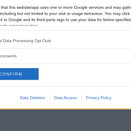
t en Gtg någonstans i vårat avlånga land!
 that this website/app uses one or more Google services and may gath
s att gå upp, fredagsklockan sitter redan på armen!
including but not limited to your visit or usage behaviour. You may click 
Svar: 87
Forum:
Diskussion
n gtg!!!
packa
affes
kappsäck
 to Google and its third-party tags to use your data for below specifi
ogle consent section.
l Data Processing Opt Outs
consents
CONFIRM
Data Deletion
Data Access
Privacy Policy