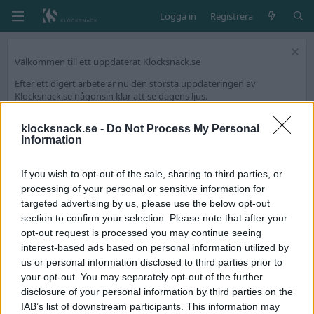
Logga in
Registrera
Välkommen till ett uppdaterat Klocksnack.se
Efter ett digert arbete är nu den största uppdateringen av
Klocksnack.se någonsin klar att se dagens ljus.
Forumet kommer nu bli ännu snabbare, mer lättanvänt och framför
allt fyllt med nya funktioner.
klocksnack.se -
Do Not Process My Personal
Information
Vi har skapat en tråd på diskussionsdelen för feedback och tekniska
frågeställningar.
If you wish to opt-out of the sale, sharing to third parties, or
Tack för att ni är med och skapar Skandinaviens bästa klockforum!
processing of your personal or sensitive information for
/Hook & Leben
targeted advertising by us, please use the below opt-out
section to confirm your selection. Please note that after your
opt-out request is processed you may continue seeing
Taggar
interest-based ads based on personal information utilized by
upstream
us or personal information disclosed to third parties prior to
your opt-out. You may separately opt-out of the further
Paketöppning - fyrkantsbonanza - Piaget UPSTREAM ref
disclosure of your personal information by third parties on the
27050
IAB’s list of downstream participants. This information may
Ni vet hur det är. Utan att man själv riktigt märker det så har ens