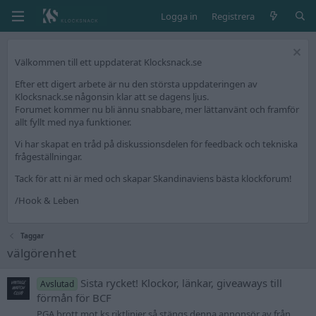
Logga in
Registrera
Välkommen till ett uppdaterat Klocksnack.se
Efter ett digert arbete är nu den största uppdateringen av
Klocksnack.se någonsin klar att se dagens ljus.
Forumet kommer nu bli ännu snabbare, mer lättanvänt och framför
allt fyllt med nya funktioner.
Vi har skapat en tråd på diskussionsdelen för feedback och tekniska
frågeställningar.
Tack för att ni är med och skapar Skandinaviens bästa klockforum!
/Hook & Leben
Taggar
välgörenhet
Sista rycket! Klockor, länkar, giveaways till
Avslutad
förmån för BCF
PGA brott mot ks riktlinjer så stängs denna annonsör av från