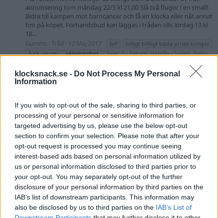
annonsering tom måndag 22/5 kl 21.00 Slå två flugor i en smäll!
Bidra till kampen mot barncancer och få en klocka eller nåt annat
fint på köpet. Förhandsbud kan läggas i tråden tills lördag 13 kl
18...
Gummo
Tråd
12 Maj 2017
bcf
billigt billligt bästa priset kompis
Svar: 0
Forum:
Handla - Säljes, Bytes,
fuck cancer
välgörenhet
Köpes
klocksnack.se -
Do Not Process My Personal
Information
Välgörenhetsauktion - Halda Race Pilot
Klockvänner! Då är det dags för ytterligare en
välgörenhetsauktion här på KS. Denna gång är det vi på Nymans
If you wish to opt-out of the sale, sharing to third parties, or
Ur 1851 som auktionerar ut vårt sista exemplar av Halda Race
processing of your personal or sensitive information for
Pilot. Men vi börjar med en liten historielektion... 1887 påbörjade
targeted advertising by us, please use the below opt-out
Henning Hammarlund resan till det som idag är en av få...
section to confirm your selection. Please note that after your
Nymans Ur 1851
Tråd
3 December 2016
auktion
halda
opt-out request is processed you may continue seeing
Svar: 22
Forum:
nymansur1851
racepilot
välgörenhet
interest-based ads based on personal information utilized by
Diskussion
us or personal information disclosed to third parties prior to
your opt-out. You may separately opt-out of the further
Sliten Udda Enicar Star Jewels MRO, skänkes!,
Avslutad
disclosure of your personal information by third parties on the
ev dricks till välgörande ändamål
IAB’s list of downstream participants. This information may
"SÅLD" [RESERVERAD] Hej, Rensat ut lådorna! Se bilder för info.
also be disclosed by us to third parties on the
IAB’s List of
Orkar inte skriva alla detaljer på en skänkes annons, se bilder.
Ordentligt sliten men funkar. Den klockintresserade som vill ha
Downstream Participants
that may further disclose it to other