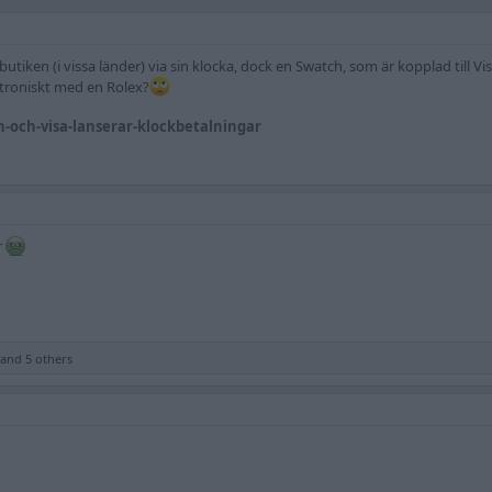
utiken (i vissa länder) via sin klocka, dock en Swatch, som är kopplad till Vi
roniskt med en Rolex?
ch-och-visa-lanserar-klockbetalningar
r
and 5 others