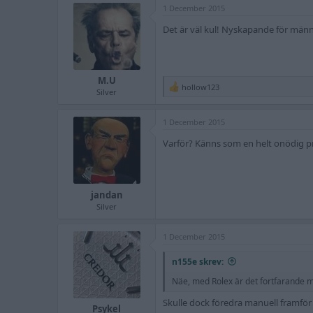
1 December 2015
c
t
Det är väl kul! Nyskapande för männi
i
o
n
s
:
M.U
hollow123
R
Silver
e
a
1 December 2015
c
t
Varför? Känns som en helt onödig pry
i
o
n
s
:
jandan
Silver
1 December 2015
n155e skrev:
Näe, med Rolex är det fortfarande me
Skulle dock föredra manuell framför
Psykel