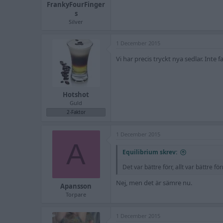
FrankyFourFinger
s
Silver
1 December 2015
Vi har precis tryckt nya sedlar. Int
Hotshot
Guld
2-Faktor
1 December 2015
A
Equilibrium skrev:
Det var bättre förr, allt var bättre fö
Nej, men det är sämre nu.
Apansson
Torpare
1 December 2015