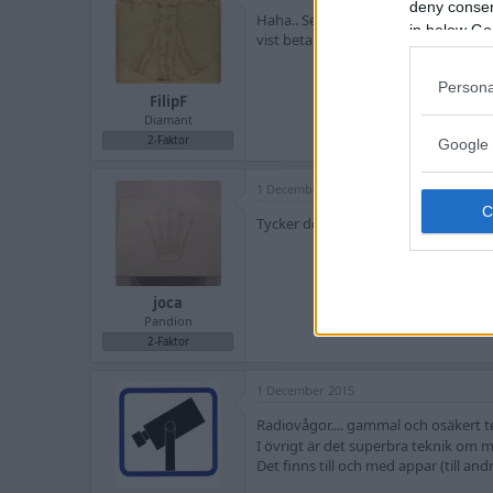
deny consent
Haha.. Ser framför mig hur 17åringen
in below Go
vist betala med min klocka!!"
Persona
FilipF
Diamant
2-Faktor
Google 
1 December 2015
Tycker det känns lite onödigt men all
joca
Pandion
2-Faktor
1 December 2015
Radiovågor.... gammal och osäkert t
I övrigt är det superbra teknik om m
Det finns till och med appar (till an