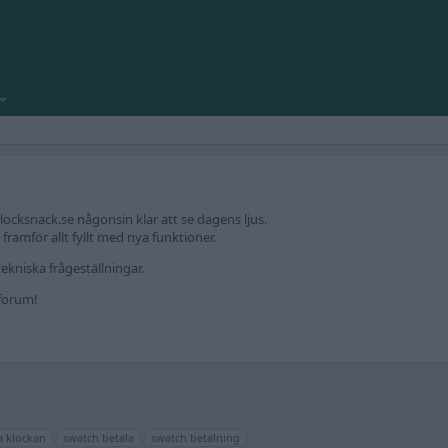
locksnack.se någonsin klar att se dagens ljus.
amför allt fyllt med nya funktioner.
ekniska frågeställningar.
kforum!
a klockan
swatch betala
swatch betalning