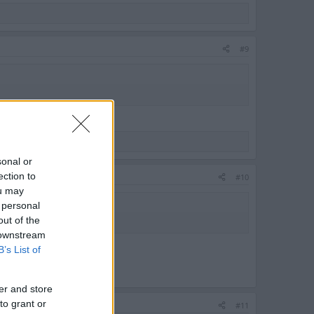
#9
sonal or
ection to
#10
ou may
 personal
out of the
 downstream
B’s List of
er and store
to grant or
#11