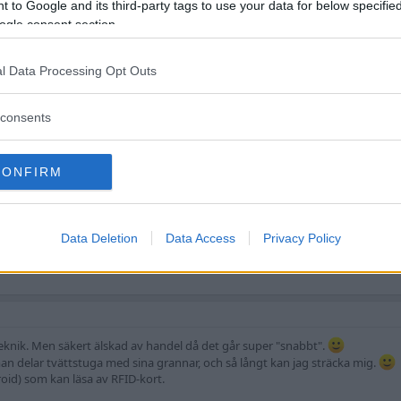
 to Google and its third-party tags to use your data for below specifi
 på Ica kollar förskräckt på en när man börjar trycka klockan mot korttermi
ogle consent section.
l Data Processing Opt Outs
consents
CONFIRM
 utveckling ska väl vara bra så..
Data Deletion
Data Access
Privacy Policy
eknik. Men säkert älskad av handel då det går super "snabbt".
an delar tvättstuga med sina grannar, och så långt kan jag sträcka mig.
droid) som kan läsa av RFID-kort.