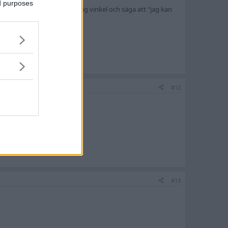
ed purposes
nalen med armen i en olustig vinkel och säga att "jag kan
#12
#13