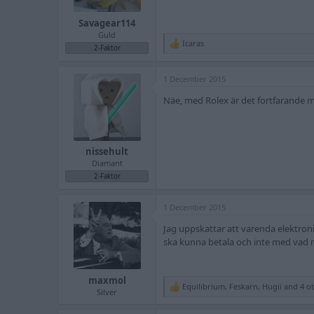
s
:
Savagear114
Guld
Icaras
R
2-Faktor
e
a
1 December 2015
c
t
Näe, med Rolex är det fortfarande me
i
o
n
s
:
nissehult
Diamant
2-Faktor
1 December 2015
Jag uppskattar att varenda elektroni
ska kunna betala och inte med vad 
maxmol
Equilibrium
,
Feskarn
,
Hugii
and 4 ot
R
Silver
e
a