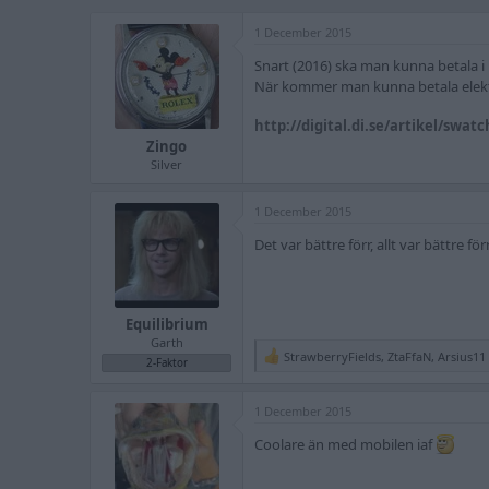
r
t
a
å
a
g
1 December 2015
d
r
g
s
t
a
Snart (2016) ska man kunna betala i b
t
d
r
När kommer man kunna betala elekt
a
a
r
t
http://digital.di.se/artikel/swat
t
u
a
m
Zingo
r
Silver
e
1 December 2015
Det var bättre förr, allt var bättre för
Equilibrium
Garth
StrawberryFields
,
ZtaFfaN
,
Arsius11
R
2-Faktor
e
a
1 December 2015
c
t
Coolare än med mobilen iaf
i
o
n