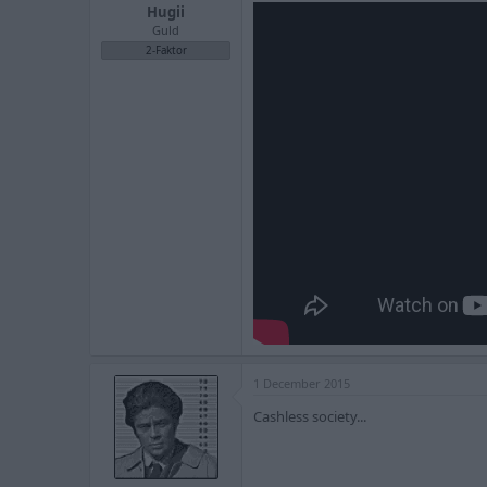
Hugii
Guld
2-Faktor
1 December 2015
Cashless society...