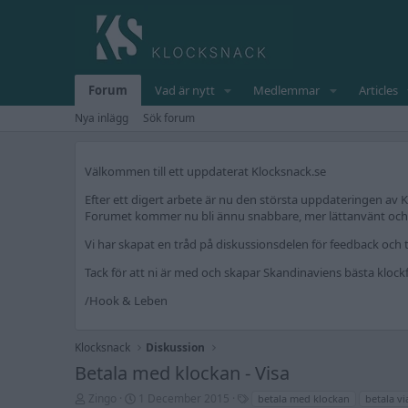
Forum
Vad är nytt
Medlemmar
Articles
Nya inlägg
Sök forum
Välkommen till ett uppdaterat Klocksnack.se
Efter ett digert arbete är nu den största uppdateringen av K
Forumet kommer nu bli ännu snabbare, mer lättanvänt och fr
Vi har skapat en tråd på diskussionsdelen för feedback och t
Tack för att ni är med och skapar Skandinaviens bästa kloc
/Hook & Leben
Klocksnack
Diskussion
Betala med klockan - Visa
T
S
T
Zingo
1 December 2015
betala med klockan
betala vi