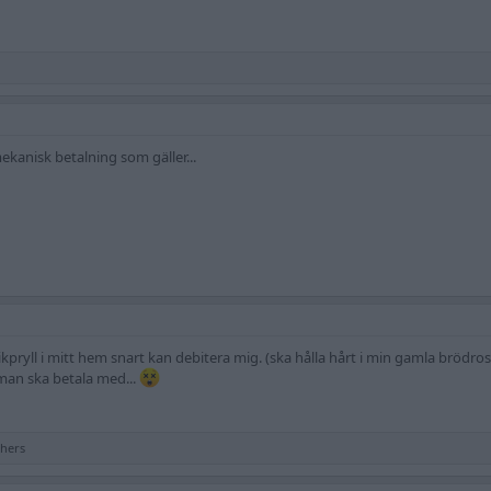
kanisk betalning som gäller...
kpryll i mitt hem snart kan debitera mig. (ska hålla hårt i min gamla brödro
man ska betala med...
hers