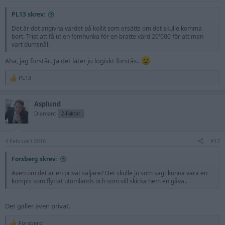
PL13 skrev:
Det är det angivna värdet på kollit som ersätts om det skulle komma
bort. Trist att få ut en femhunka för en bratte värd 20'000 för att man
vart dumsnål.
Aha, jag förstår.. Ja det låter ju logiskt förstås..
PL13
R
e
a
Asplund
c
t
Diamant
2-Faktor
i
o
n
4 Februari 2016
s
#12
:
Forsberg skrev:
Även om det är en privat säljare? Det skulle ju som sagt kunna vara en
kompis som flyttat utomlands och som vill skicka hem en gåva..
Det gäller även privat.
Forsberg