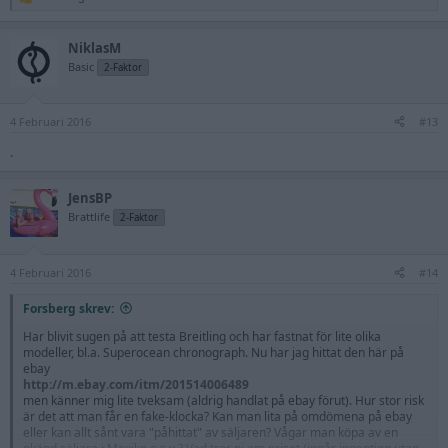
R
e
a
NiklasM
c
t
Basic
2-Faktor
i
o
n
4 Februari 2016
s
#13
:
.
JensBP
Brattlife
2-Faktor
4 Februari 2016
#14
Forsberg skrev:
Har blivit sugen på att testa Breitling och har fastnat för lite olika
modeller, bl.a. Superocean chronograph. Nu har jag hittat den här på
ebay
http://m.ebay.com/itm/201514006489
men känner mig lite tveksam (aldrig handlat på ebay förut). Hur stor risk
är det att man får en fake-klocka? Kan man lita på omdömena på ebay
eller kan allt sånt vara "påhittat" av säljaren? Vågar man köpa av en