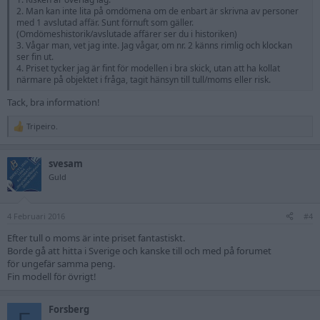
2. Man kan inte lita på omdömena om de enbart är skrivna av personer
med 1 avslutad affär. Sunt förnuft som gäller.
(Omdömeshistorik/avslutade affärer ser du i historiken)
3. Vågar man, vet jag inte. Jag vågar, om nr. 2 känns rimlig och klockan
ser fin ut.
4. Priset tycker jag är fint för modellen i bra skick, utan att ha kollat
närmare på objektet i fråga, tagit hänsyn till tull/moms eller risk.
Tack, bra information!
Tripeiro.
R
e
a
svesam
c
t
Guld
i
o
n
4 Februari 2016
s
#4
:
Efter tull o moms är inte priset fantastiskt.
Borde gå att hitta i Sverige och kanske till och med på forumet
för ungefär samma peng.
Fin modell för övrigt!
Forsberg
F