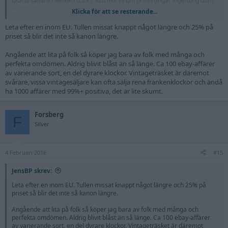
okänd säljare i Mexiko o.s.v.? Vad tror ni om priset (ingår ingenting utan
watch only).
Klicka för att se resterande...
Please enlighten me!
Leta efter en inom EU. Tullen missat knappt något längre och 25% på
priset så blir det inte så kanon längre.
Angående att lita på folk så köper jag bara av folk med många och
perfekta omdömen. Aldrig blivit blåst än så länge. Ca 100 ebay-affärer
av varierande sort, en del dyrare klockor. Vintageträsket är däremot
svårare, vissa vintagesäljare kan ofta sälja rena frankenklockor och ändå
ha 1000 affärer med 99%+ positiva, det är lite skumt.
Forsberg
F
Silver
4 Februari 2016
#15
JensBP skrev:
Leta efter en inom EU. Tullen missat knappt något längre och 25% på
priset så blir det inte så kanon längre.
Angående att lita på folk så köper jag bara av folk med många och
perfekta omdömen. Aldrig blivit blåst än så länge. Ca 100 ebay-affärer
av varierande sort, en del dyrare klockor. Vintageträsket är däremot