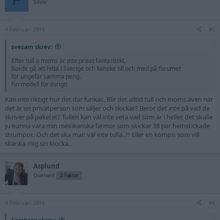
Silver
4 Februari 2016
#5
svesam skrev:
Efter tull o moms är inte priset fantastiskt.
Borde gå att hitta i Sverige och kanske till och med på forumet
för ungefär samma peng.
Fin modell för övrigt!
Kan inte riktigt hur det där funkar.. Blir det alltid tull och moms även när
det är en privatperson som säljer och skickar? Beror det inte på vad de
skriver på paketet? Tullen kan väl inte veta vad som är i heller, det skulle
ju kunna vara min mexikanska farmor som skickar 38 par hemstickade
strumpor.. Och det ska man väl inte tulla..?! Eller en kompis som vill
skänka mig sin klocka..
Asplund
Diamant
2-Faktor
4 Februari 2016
#6