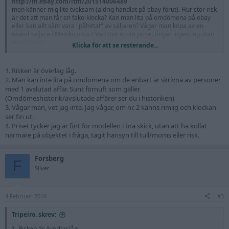
http://m.ebay.com/itm/201514006489
men känner mig lite tveksam (aldrig handlat på ebay förut). Hur stor risk
är det att man får en fake-klocka? Kan man lita på omdömena på ebay
eller kan allt sånt vara "påhittat" av säljaren? Vågar man köpa av en
okänd säljare i Mexiko o.s.v.? Vad tror ni om priset (ingår ingenting utan
watch only).
Klicka för att se resterande...
Please enlighten me!
1. Risken är överlag låg.
2. Man kan inte lita på omdömena om de enbart är skrivna av personer
med 1 avslutad affär. Sunt förnuft som gäller.
(Omdömeshistorik/avslutade affärer ser du i historiken)
3. Vågar man, vet jag inte. Jag vågar, om nr. 2 känns rimlig och klockan
ser fin ut.
4. Priset tycker jag är fint för modellen i bra skick, utan att ha kollat
närmare på objektet i fråga, tagit hänsyn till tull/moms eller risk.
Forsberg
F
Silver
4 Februari 2016
#3
Tripeiro. skrev:
1. Risken är överlag låg.