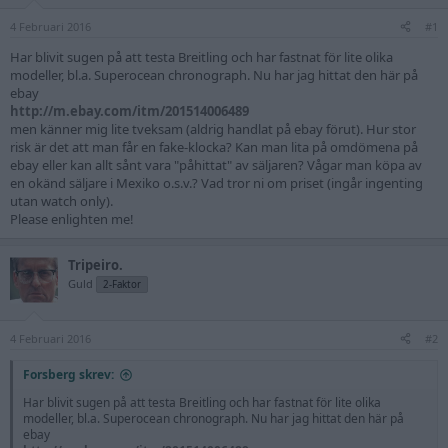
4 Februari 2016
#1
Har blivit sugen på att testa Breitling och har fastnat för lite olika
modeller, bl.a. Superocean chronograph. Nu har jag hittat den här på
ebay
http://m.ebay.com/itm/201514006489
men känner mig lite tveksam (aldrig handlat på ebay förut). Hur stor
risk är det att man får en fake-klocka? Kan man lita på omdömena på
ebay eller kan allt sånt vara "påhittat" av säljaren? Vågar man köpa av
en okänd säljare i Mexiko o.s.v.? Vad tror ni om priset (ingår ingenting
utan watch only).
Please enlighten me!
Tripeiro.
Guld
2-Faktor
4 Februari 2016
#2
Forsberg skrev:
Har blivit sugen på att testa Breitling och har fastnat för lite olika
modeller, bl.a. Superocean chronograph. Nu har jag hittat den här på
ebay