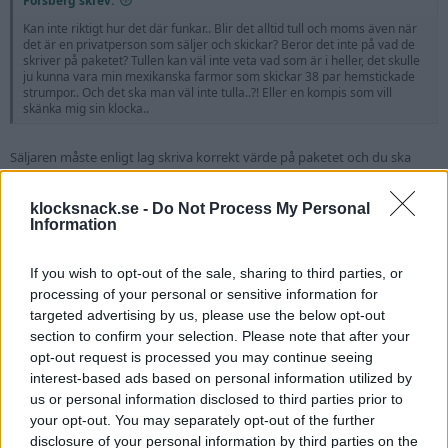
Forsberg skrev:
Kan inte riktigt hur det där funkar.. Blir det alltid tull och moms även när
det är en privatperson som säljer och skickar? Beror det inte på vad de
skriver på paketet? Tullen kan väl inte veta vad som är i heller, det skulle
ju kunna vara min mexikanska farmor som skickar 38 par hemstickade
strumpor.. Och det ska man väl inte tulla..?! Eller en kompis som vill
skänka mig sin klocka..
Säljaren måste enligt lag skriva korrekt värde på paketet och du ska
betala 25 % av det värdet när du tagit emot varan. + en liten tullavgift.
klocksnack.se -
Do Not Process My Personal
Herr_Katt
Information
Silver
2-Faktor
If you wish to opt-out of the sale, sharing to third parties, or
processing of your personal or sensitive information for
4 Februari 2016
#7
targeted advertising by us, please use the below opt-out
Utgå från att det alltid blir tull på allt som inte är inom EU.
section to confirm your selection. Please note that after your
Sedan om du ska köpa nåt på ebay, betala ALLTID med paypal för då får
opt-out request is processed you may continue seeing
du massa köpgarantier, för du över pengar till bankkonto och blir blåst
interest-based ads based on personal information utilized by
så är det ofta kört.
us or personal information disclosed to third parties prior to
Forsberg
R
your opt-out. You may separately opt-out of the further
e
disclosure of your personal information by third parties on the