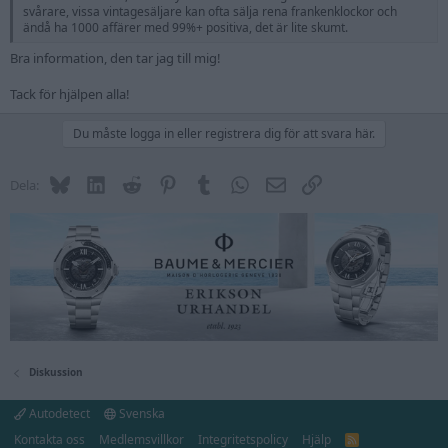
svårare, vissa vintagesäljare kan ofta sälja rena frankenklockor och
ändå ha 1000 affärer med 99%+ positiva, det är lite skumt.
Bra information, den tar jag till mig!
Tack för hjälpen alla!
Du måste logga in eller registrera dig för att svara här.
Bluesky
LinkedIn
Reddit
Pinterest
Tumblr
WhatsApp
E-post
Länk
Dela:
Diskussion
Autodetect
Svenska
Kontakta oss
Medlemsvillkor
Integritetspolicy
Hjälp
R