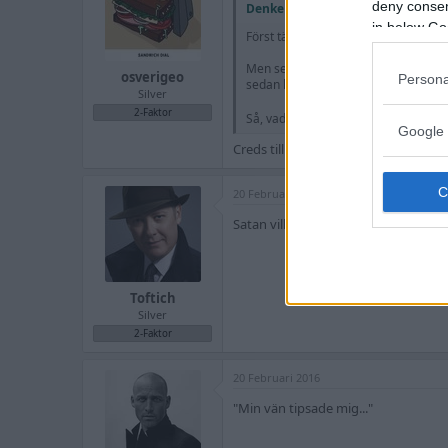
deny consent
Denke skrev:
in below Go
Först tänkte jag låsa tråden efters
Men sen ändrade vi oss. Vi låter trå
osverigeo
Persona
sedan kommer att vara HÖGT i list
Silver
2-Faktor
Så, vad tycker vi om Leyden watch? F
Google 
Creds till admin! Trevlig lördag.
20 Februari 2016
Satan vilken ful liten röd visare.nej ta
Toftich
Silver
2-Faktor
20 Februari 2016
"Min vän tipsade mig..."