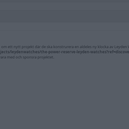
 om ett nytt projekt där de ska konstrurera en aldeles ny klocka av Leyden
ojects/leydenwatches/the-power-reserve-leyden-watches?ref=discov
vara med och sponsra projektet.