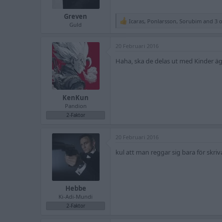
Greven
Icaras
,
Ponlarsson
,
Sorubim
and 3 o
R
Guld
e
a
20 Februari 2016
c
t
Haha, ska de delas ut med Kinder ä
i
o
n
s
:
KenKun
Pandion
2-Faktor
20 Februari 2016
kul att man reggar sig bara för skriva
Hebbe
Ki-Adi-Mundi
2-Faktor