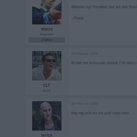
Alldeles ny? Innebär det att det fin
...flopp
Matts
Diamant
2-Faktor
20 Februari 2016
Är det ett in-house urverk ? Är den i 
CLT
Guld
20 Februari 2016
Nej nej och no no und nein nein.
Jerico