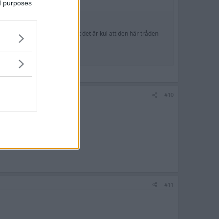
ed purposes
t är ju ändå lördag. Plus att det är kul att den här tråden
#10
#11