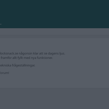
locksnack.se någonsin klar att se dagens ljus.
amför allt fyllt med nya funktioner.
ekniska frågeställningar.
kforum!