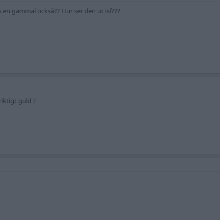
ns en gammal också?? Hur ser den ut isf???
riktigt guld ?