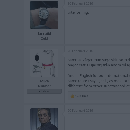
20 Februari 2016
Inte för mig.
larra64
Guld
20 Februari 2016
Samma (vågar man säga skit) som de
något sätt skiljer sig från andra dålig
And in English for our international
Same (dare I say it, shit) as most ot
MJ24
different from other substandard at
Diamant
2-Faktor
Camo00
R
e
a
20 Februari 2016
c
t
i
o
n