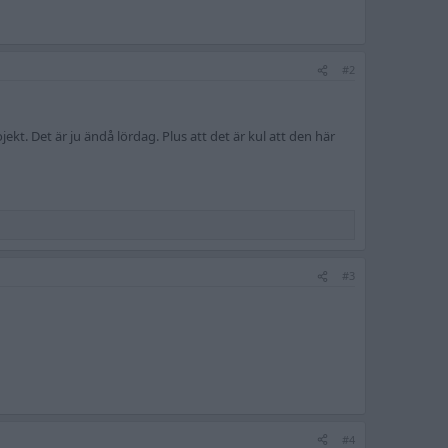
#2
kt. Det är ju ändå lördag. Plus att det är kul att den här
#3
#4