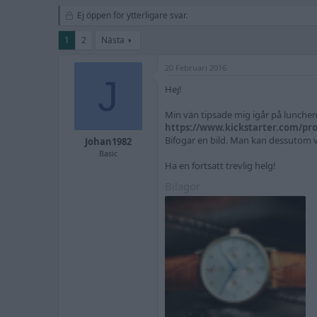
r
t
å
a
Ej öppen för ytterligare svar.
d
r
s
t
1
2
Nästa
t
d
a
a
20 Februari 2016
r
t
J
t
u
Hej!
a
m
r
Min vän tipsade mig igår på lunchen
e
https://www.kickstarter.com/pr
Bifogar en bild. Man kan dessutom 
Johan1982
Basic
Ha en fortsatt trevlig helg!
Bilagor