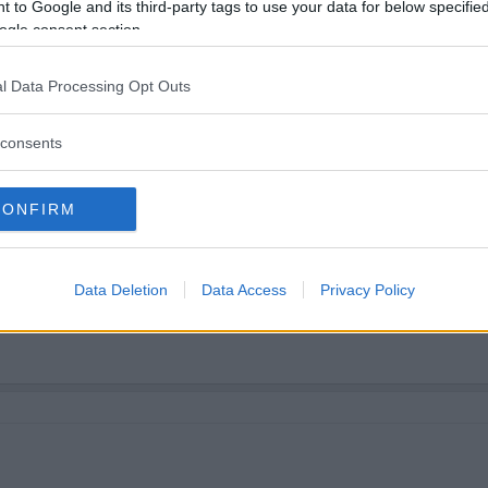
 to Google and its third-party tags to use your data for below specifi
ogle consent section.
om KS
inte är en plattform för att marknadsföra kickstarterprojekt.
den vara öppen en stund så att KS medlemmar får säga sitt om detta nya projekt. De
l Data Processing Opt Outs
an om någon googlar Leyden.
lipp eller flopp?
consents
CONFIRM
ck..
Data Deletion
Data Access
Privacy Policy