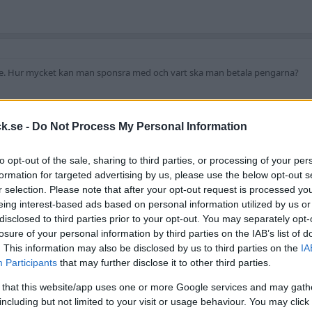
sare. Hur mycket kan man sponsra med och vart ska man betala pengarna?
k.se -
Do Not Process My Personal Information
to opt-out of the sale, sharing to third parties, or processing of your per
formation for targeted advertising by us, please use the below opt-out s
r selection. Please note that after your opt-out request is processed y
är projekten har något. Det här är totalflopp. Den är ju faktiskt dyr också! F
eing interest-based ads based on personal information utilized by us or
disclosed to third parties prior to your opt-out. You may separately opt-
losure of your personal information by third parties on the IAB’s list of
. This information may also be disclosed by us to third parties on the
IA
Participants
that may further disclose it to other third parties.
 that this website/app uses one or more Google services and may gath
including but not limited to your visit or usage behaviour. You may click 