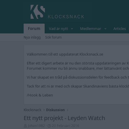
Forum
Vad är nytt
Medlemmar
Articles
Nya inlägg
Sök forum
Välkommen till ett uppdaterat Klocksnack.se
Efter ett digert arbete är nu den största uppdateringen av K
Forumet kommer nu bli ännu snabbare, mer lättanvänt och fr
Vi har skapat en tråd på diskussionsdelen för feedback och t
Tack för att ni är med och skapar Skandinaviens bästa kloc
/Hook & Leben
Klocksnack
Diskussion
Ett nytt projekt - Leyden Watch
T
S
Johan1982
20 Februari 2016