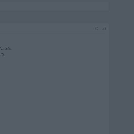
#1
 Watch.
ery