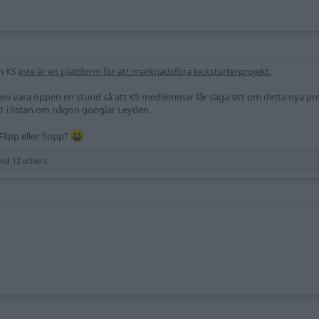
om KS
inte är en plattform för att marknadsföra kickstarterprojekt.
den vara öppen en stund så att KS medlemmar får säga sitt om detta nya proje
 i listan om någon googlar Leyden.
lipp eller flopp?
nd 12 others