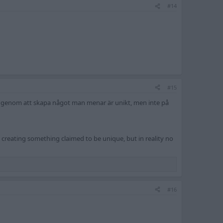
#14
#15
n genom att skapa något man menar är unikt, men inte på
by creating something claimed to be unique, but in reality no
#16