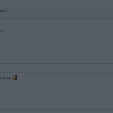
thers
gg?
 detta...