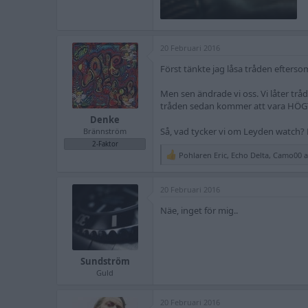
20 Februari 2016
Först tänkte jag låsa tråden efters
Men sen ändrade vi oss. Vi låter trå
tråden sedan kommer att vara HÖGT
Denke
Så, vad tycker vi om Leyden watch? F
Brännström
2-Faktor
Pohlaren Eric
,
Echo Delta
,
Camo00
a
R
e
a
20 Februari 2016
c
t
Näe, inget för mig..
i
o
n
s
:
Sundström
Guld
20 Februari 2016