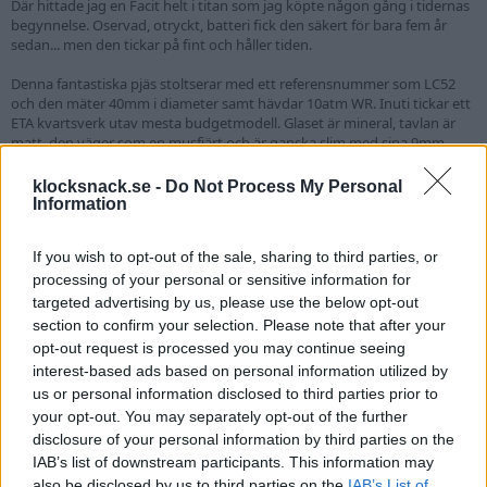
Där hittade jag en Facit helt i titan som jag köpte någon gång i tidernas
begynnelse. Oservad, otryckt, batteri fick den säkert för bara fem år
sedan... men den tickar på fint och håller tiden.
Denna fantastiska pjäs stoltserar med ett referensnummer som LC52
och den mäter 40mm i diameter samt hävdar 10atm WR. Inuti tickar ett
ETA kvartsverk utav mesta budgetmodell. Glaset är mineral, tavlan är
matt, den väger som en musfjärt och är ganska slim med sina 9mm.
Bandbredden är 20mm och den kommer på ett sandfärgat nato.
klocksnack.se -
Do Not Process My Personal
Hör jag 250kr ink. brevfrakt?
Information
Betalning med Swish
If you wish to opt-out of the sale, sharing to third parties, or
Tar inte ansvar för Postnords hantering.
processing of your personal or sensitive information for
targeted advertising by us, please use the below opt-out
Tack KS för annonsplats
section to confirm your selection. Please note that after your
opt-out request is processed you may continue seeing
interest-based ads based on personal information utilized by
us or personal information disclosed to third parties prior to
your opt-out. You may separately opt-out of the further
disclosure of your personal information by third parties on the
IAB’s list of downstream participants. This information may
also be disclosed by us to third parties on the
IAB’s List of