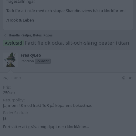
frågeställningar.
Tack för att ni är med och skapar Skandinaviens bästa klockforum!
/Hook & Leben
Handla - Säljes, Bytes, Köpes
Facit fieldklocka, slit-och-släng beater i titan
Avslutad
FreakyLeo
Pandion
2-Faktor
24 Juli 2019
#1
Pris
250sek
Returpolicy
Ja, inom 48 med frakt ToR på köparens bekostnad
Bilder Skickat
Ja
Fortsätter att gräva mig djupt ner i klocklådan...