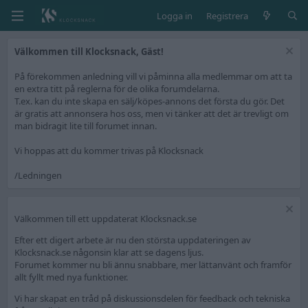
Logga in
Registrera
Välkommen till Klocksnack, Gäst!
På förekommen anledning vill vi påminna alla medlemmar om att ta
en extra titt på reglerna för de olika forumdelarna.
T.ex. kan du inte skapa en sälj/köpes-annons det första du gör. Det
är gratis att annonsera hos oss, men vi tänker att det är trevligt om
man bidragit lite till forumet innan.
Vi hoppas att du kommer trivas på Klocksnack
/Ledningen
Välkommen till ett uppdaterat Klocksnack.se
Efter ett digert arbete är nu den största uppdateringen av
Klocksnack.se någonsin klar att se dagens ljus.
Forumet kommer nu bli ännu snabbare, mer lättanvänt och framför
allt fyllt med nya funktioner.
Vi har skapat en tråd på diskussionsdelen för feedback och tekniska