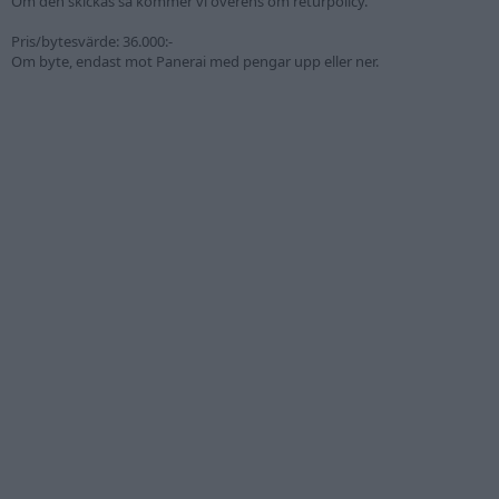
Om den skickas så kommer vi överens om returpolicy.
Pris/bytesvärde: 36.000:-
Om byte, endast mot Panerai med pengar upp eller ner.