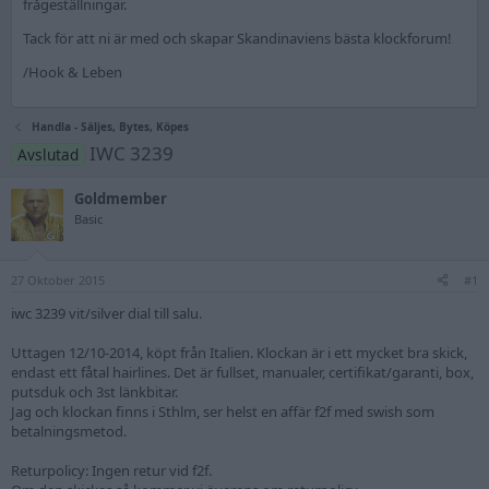
frågeställningar.
Tack för att ni är med och skapar Skandinaviens bästa klockforum!
/Hook & Leben
Handla - Säljes, Bytes, Köpes
IWC 3239
Avslutad
Goldmember
Basic
27 Oktober 2015
#1
iwc 3239 vit/silver dial till salu.
Uttagen 12/10-2014, köpt från Italien. Klockan är i ett mycket bra skick,
endast ett fåtal hairlines. Det är fullset, manualer, certifikat/garanti, box,
putsduk och 3st länkbitar.
Jag och klockan finns i Sthlm, ser helst en affär f2f med swish som
betalningsmetod.
Returpolicy: Ingen retur vid f2f.