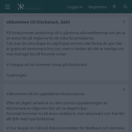
Logga in
Registrera
Välkommen till Klocksnack, Gäst!
På förekommen anledning vill vi påminna alla medlemmar om att ta
en extra titt på reglerna för de olika forumdelarna.
T.ex. kan du inte skapa en sälj/köpes-annons det första du gör. Det
är gratis att annonsera hos oss, men vi tänker att det är trevligt om
man bidragit lite till forumet innan.
Vi hoppas att du kommer trivas på Klocksnack
/Ledningen
Välkommen till ett uppdaterat Klocksnack.se
Efter ett digert arbete är nu den största uppdateringen av
Klocksnack.se någonsin klar att se dagens ljus.
Forumet kommer nu bli ännu snabbare, mer lättanvänt och framför
allt fyllt med nya funktioner.
Vi har skapat en tråd på diskussionsdelen för feedback och tekniska