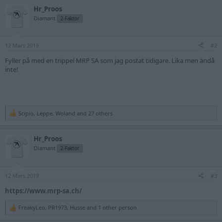
a
Hr_Proos
c
t
Diamant
2-Faktor
i
o
n
12 Mars 2019
s
#2
:
Fyller på med en trippel MRP SA som jag postat tidigare. Lika men ändå
inte!
Scipio
,
Leppe
,
Woland
and 27 others
R
e
a
Hr_Proos
c
t
Diamant
2-Faktor
i
o
n
12 Mars 2019
s
#3
:
https://www.mrp-sa.ch/
FreakyLeo
,
PR1973
,
Husse
and 1 other person
R
e