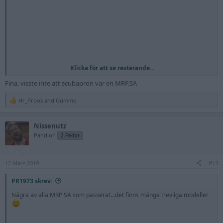
Klicka för att se resterande...
Fina, visste inte att scubapron var en MRP.SA
Hr_Proos
and
Gummo
R
e
a
Nissenutz
c
t
Pandion
2-Faktor
i
o
n
12 Mars 2019
s
#13
:
PR1973 skrev:
Några av alla MRP SA som passerat...det finns många trevliga modeller