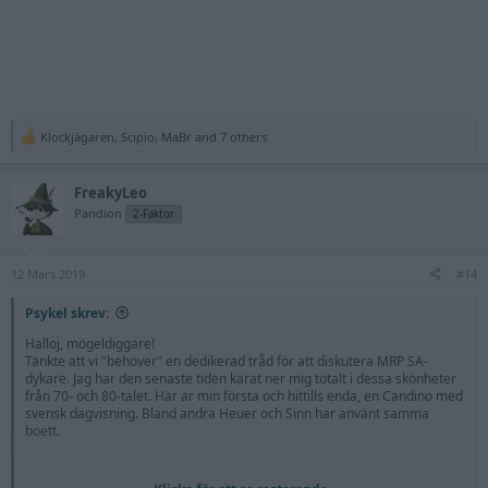
Klockjägaren
,
Scipio
,
MaBr
and 7 others
R
e
a
FreakyLeo
c
t
Pandion
2-Faktor
i
o
n
12 Mars 2019
s
#14
:
Psykel skrev:
Halloj, mögeldiggare!
Tänkte att vi "behöver" en dedikerad tråd för att diskutera MRP SA-
dykare. Jag har den senaste tiden kärat ner mig totalt i dessa skönheter
från 70- och 80-talet. Här är min första och hittills enda, en Candino med
svensk dagvisning. Bland andra Heuer och Sinn har använt samma
boett.