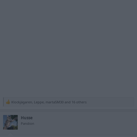
Klockjägaren
,
Leppe
,
martaSM30
and 16 others
R
e
a
Husse
c
t
Pandion
i
o
n