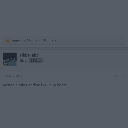
Leppe
,
Jss
,
MaBr
and 18 others
R
e
a
TibbeTabb
c
t
Silver
2-Faktor
i
o
n
12 Mars 2019
s
#6
:
Kastar in min Candino i MRP SA boett