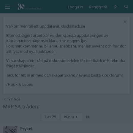
Logga in
Registrera
Välkommen till ett uppdaterat Klocksnack.se
Efter ett digert arbete är nu den största uppdateringen av
Klocksnack.se någonsin klar att se dagens ljus.
Forumet kommer nu bli ännu snabbare, mer lättanvänt och framför
allt fyllt med nya funktioner.
Vi har skapat en tråd på diskussionsdelen för feedback och tekniska
frågeställningar.
Tack för att ni är med och skapar Skandinaviens bästa klockforum!
/Hook & Leben
Vintage
MRP SA-tråden!
Sista
1 av 25
Nästa
Psykel