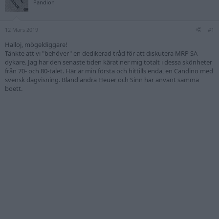
Pandion
12 Mars 2019
#1
Halloj, mögeldiggare!
Tänkte att vi "behöver" en dedikerad tråd för att diskutera MRP SA-
dykare. Jag har den senaste tiden kärat ner mig totalt i dessa skönheter
från 70- och 80-talet. Här är min första och hittills enda, en Candino med
svensk dagvisning. Bland andra Heuer och Sinn har använt samma
boett.