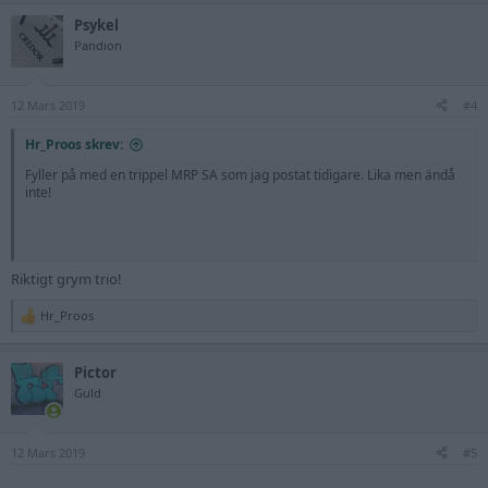
a
Psykel
c
t
Pandion
i
o
n
12 Mars 2019
s
#4
:
Hr_Proos skrev:
Fyller på med en trippel MRP SA som jag postat tidigare. Lika men ändå
inte!
Riktigt grym trio!
Hr_Proos
R
e
a
Pictor
c
t
Guld
i
o
n
12 Mars 2019
s
#5
: