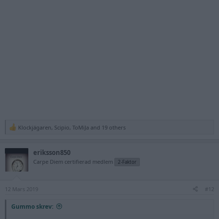
Klockjägaren
,
Scipio
,
ToMiJa
and 19 others
R
e
a
eriksson850
c
t
Carpe Diem certifierad medlem
2-Faktor
i
o
n
12 Mars 2019
s
#12
:
Gummo skrev: