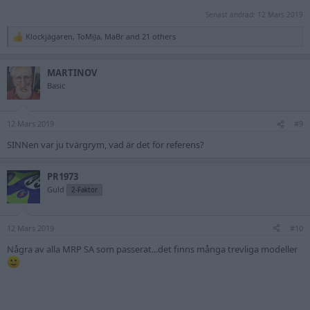
Senast ändrad:
12 Mars 2019
Klockjägaren
,
ToMiJa
,
MaBr
and 21 others
R
e
a
MARTINOV
c
t
Basic
i
o
n
12 Mars 2019
s
#9
:
SINNen var ju tvärgrym, vad är det för referens?
PR1973
Guld
2-Faktor
12 Mars 2019
#10
Några av alla MRP SA som passerat...det finns många trevliga modeller