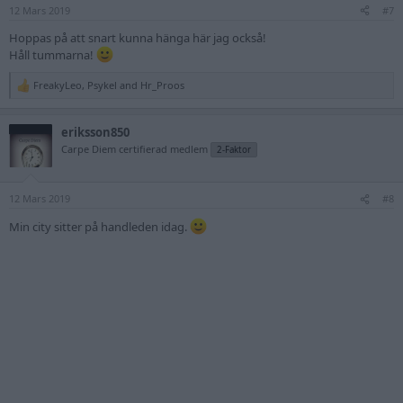
12 Mars 2019
s
#7
:
Hoppas på att snart kunna hänga här jag också!
Håll tummarna!
FreakyLeo
,
Psykel
and
Hr_Proos
R
e
a
eriksson850
c
t
Carpe Diem certifierad medlem
2-Faktor
i
o
n
12 Mars 2019
s
#8
:
Min city sitter på handleden idag.