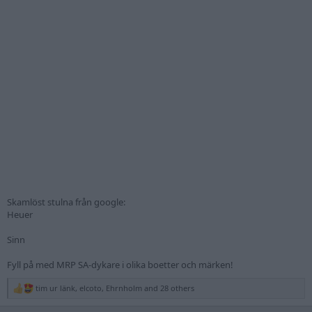
Skamlöst stulna från google:
Heuer
Sinn
Fyll på med MRP SA-dykare i olika boetter och märken!
tim ur länk
,
elcoto
,
Ehrnholm
and 28 others
R
e