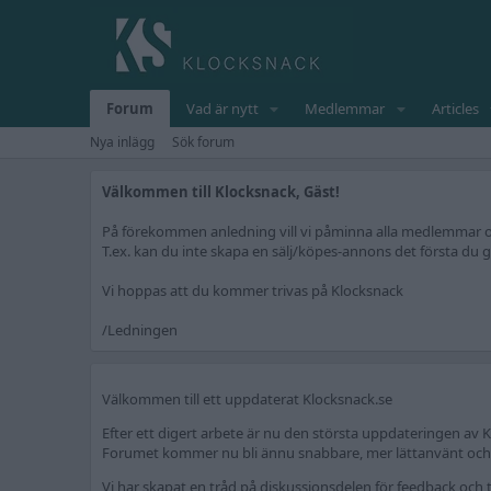
Forum
Vad är nytt
Medlemmar
Articles
Nya inlägg
Sök forum
Välkommen till Klocksnack, Gäst!
På förekommen anledning vill vi påminna alla medlemmar om 
T.ex. kan du inte skapa en sälj/köpes-annons det första du gö
Vi hoppas att du kommer trivas på Klocksnack
/Ledningen
Välkommen till ett uppdaterat Klocksnack.se
Efter ett digert arbete är nu den största uppdateringen av K
Forumet kommer nu bli ännu snabbare, mer lättanvänt och fr
Vi har skapat en tråd på diskussionsdelen för feedback och t