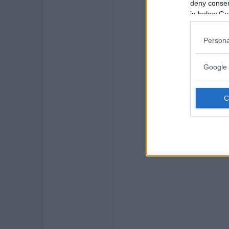
deny consent
in below Go
Persona
Google 