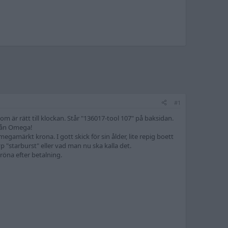
#1
är rätt till klockan. Står "136017-tool 107" på baksidan.
från Omega!
amärkt krona. I gott skick för sin ålder, lite repig boett
 "starburst" eller vad man nu ska kalla det.
röna efter betalning.