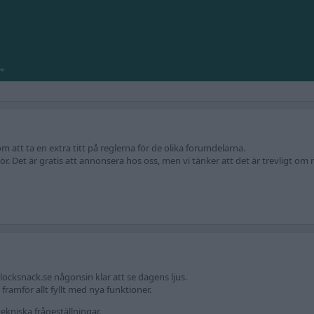
att ta en extra titt på reglerna för de olika forumdelarna.
r. Det är gratis att annonsera hos oss, men vi tänker att det är trevligt om m
locksnack.se någonsin klar att se dagens ljus.
amför allt fyllt med nya funktioner.
ekniska frågeställningar.