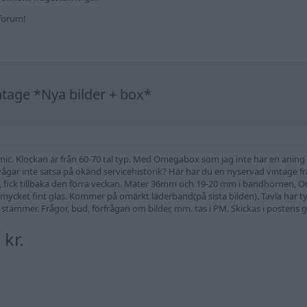
kforum!
age *Nya bilder + box*
. Klockan är från 60-70 tal typ. Med Omegabox som jag inte har en aning om 
 vågar inte satsa på okänd servicehistorik? Här har du en nyservad vintage 
 fick tillbaka den förra veckan. Mäter 36mm och 19-20 mm i bandhornen, Omeg
mycket fint glas. Kommer på omärkt läderband(på sista bilden). Tavla har typ
tämmer. Frågor, bud, förfrågan om bilder, mm. tas i PM. Skickas i postens g
 kr.