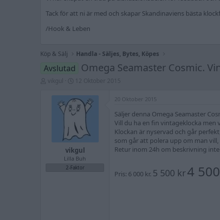
Tack för att ni är med och skapar Skandinaviens bästa kloc
/Hook & Leben
Köp & Sälj
Handla - Säljes, Bytes, Köpes
Omega Seamaster Cosmic. Vint
Avslutad
T
S
vikgul
12 Oktober 2015
r
t
å
a
20 Oktober 2015
d
r
s
t
Säljer denna Omega Seamaster Cosmic
t
d
Vill du ha en fin vintageklocka men
a
a
Klockan är nyservad och går perfekt,
r
t
som går att polera upp om man vill, 
t
u
Retur inom 24h om beskrivning inte s
vikgul
a
m
Lilla Buh
r
e
4 500
2-Faktor
5 500 kr
Pris: 6 000 kr.