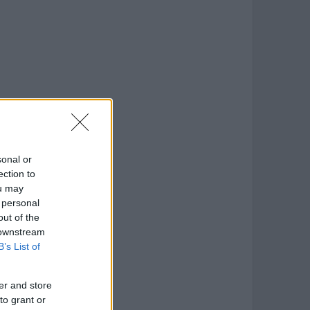
sonal or
ection to
ou may
 personal
out of the
 downstream
B’s List of
er and store
to grant or