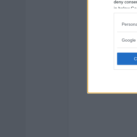
deny consent
in below Go
Persona
Google 