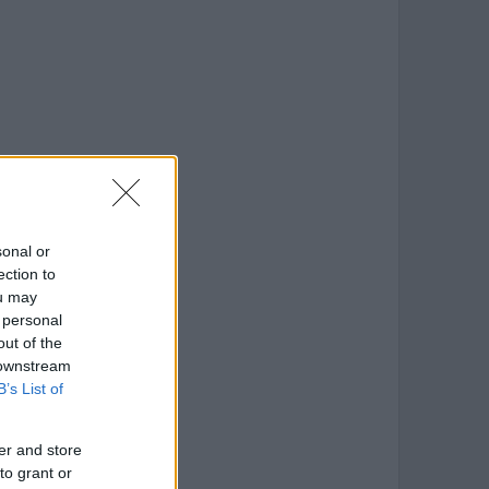
sonal or
ection to
ou may
 personal
out of the
 downstream
B’s List of
er and store
to grant or