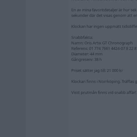
En av mina favoritdetaljer är hur se
sekunder där det visas genom att en 
Klockan har ingen uppmätt tidsdiffere
Snabbfakta:
Namn: Oris Artix GT Chronograph
Referens: 01 774 7661 4424-07 8 22 8
Diameter: 44 mm
Gångreserv: 38 h
Priset sätter jag till: 21 000 kr
Klockan finns i Norrköping. Träffas g
Visst prutmån finns vid snabb affär!