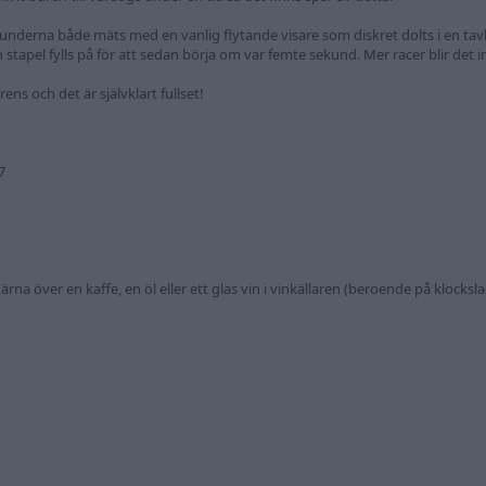
kunderna både mäts med en vanlig flytande visare som diskret dolts i en tav
stapel fylls på för att sedan börja om var femte sekund. Mer racer blir det i
ns och det är självklart fullset!
7
ärna över en kaffe, en öl eller ett glas vin i vinkällaren (beroende på klocksl