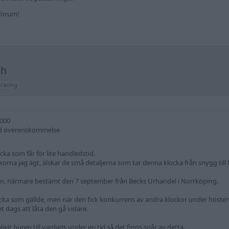
kforum!
ph
racing
000
d överenskommelse
cka som får för lite handledstid.
korna jag ägt, älskar de små detaljerna som tar denna klocka från snygg till 
n, närmare bestämt den 7 september från Becks Urhandel i Norrköping.
locka som gällde, men när den fick konkurrens av andra klockor under höste
t dags att låta den gå vidare.
livit buren till vardags under en tid så det finns spår av detta.