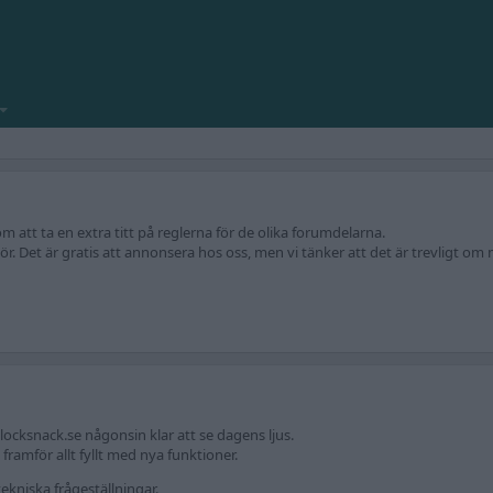
att ta en extra titt på reglerna för de olika forumdelarna.
r. Det är gratis att annonsera hos oss, men vi tänker att det är trevligt om m
locksnack.se någonsin klar att se dagens ljus.
amför allt fyllt med nya funktioner.
ekniska frågeställningar.