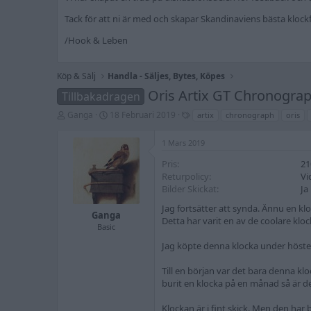
Tack för att ni är med och skapar Skandinaviens bästa kloc
/Hook & Leben
Köp & Sälj
Handla - Säljes, Bytes, Köpes
Oris Artix GT Chronogra
Tillbakadragen
T
S
T
Ganga
18 Februari 2019
artix
chronograph
oris
r
t
a
å
a
g
1 Mars 2019
d
r
g
s
t
a
Pris
21
t
d
r
Returpolicy
Vi
a
a
Bilder Skickat
Ja
r
t
t
u
Jag fortsätter att synda. Ännu en klo
a
m
Ganga
Detta har varit en av de coolare kloc
r
Basic
e
Jag köpte denna klocka under höste
Till en början var det bara denna k
burit en klocka på en månad så är de
Klockan är i fint skick. Men den har b