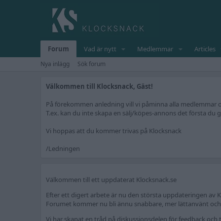
Forum
Vad är nytt
Medlemmar
Articles
Nya inlägg
Sök forum
Välkommen till Klocksnack, Gäst!
På förekommen anledning vill vi påminna alla medlemmar om 
T.ex. kan du inte skapa en sälj/köpes-annons det första du gö
Vi hoppas att du kommer trivas på Klocksnack
/Ledningen
Välkommen till ett uppdaterat Klocksnack.se
Efter ett digert arbete är nu den största uppdateringen av K
Forumet kommer nu bli ännu snabbare, mer lättanvänt och fr
Vi har skapat en tråd på diskussionsdelen för feedback och t