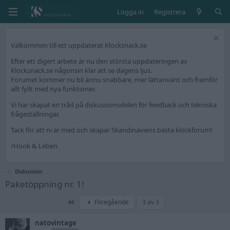
Logga in
Registrera
Välkommen till ett uppdaterat Klocksnack.se
Efter ett digert arbete är nu den största uppdateringen av
Klocksnack.se någonsin klar att se dagens ljus.
Forumet kommer nu bli ännu snabbare, mer lättanvänt och framför
allt fyllt med nya funktioner.
Vi har skapat en tråd på diskussionsdelen för feedback och tekniska
frågeställningar.
Tack för att ni är med och skapar Skandinaviens bästa klockforum!
/Hook & Leben
Diskussion
Paketöppning nr. 1!
Först
Föregående
3 av 3
natovintage