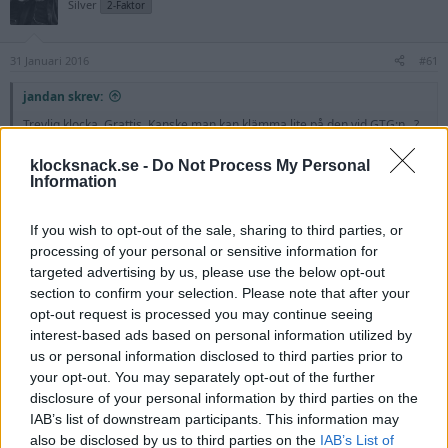
Silver
2-Faktor
31 Januari 2016
#61
jandan skrev:
Trevlig klocka, Grattis. Kanske man kan klämma lite på den vid GTG:n...?
Det är väl självklart! Har "bara" den att ta med!
klocksnack.se -
Do Not Process My Personal
Information
natovintage
Silver
2-Faktor
If you wish to opt-out of the sale, sharing to third parties, or
processing of your personal or sensitive information for
targeted advertising by us, please use the below opt-out
31 Januari 2016
#62
section to confirm your selection. Please note that after your
Kasparov skrev:
opt-out request is processed you may continue seeing
interest-based ads based on personal information utilized by
Bra val, Breitlingen ser gedigen ut.
us or personal information disclosed to third parties prior to
Tack! Breitling är självklara valet!
your opt-out. You may separately opt-out of the further
disclosure of your personal information by third parties on the
jandan
IAB’s list of downstream participants. This information may
Silver
also be disclosed by us to third parties on the
IAB’s List of