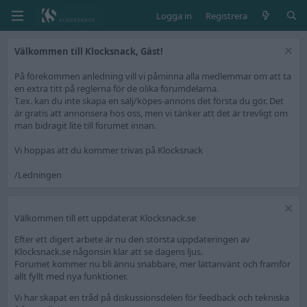
Logga in
Registrera
Välkommen till Klocksnack, Gäst!
På förekommen anledning vill vi påminna alla medlemmar om att ta
en extra titt på reglerna för de olika forumdelarna.
T.ex. kan du inte skapa en sälj/köpes-annons det första du gör. Det
är gratis att annonsera hos oss, men vi tänker att det är trevligt om
man bidragit lite till forumet innan.
Vi hoppas att du kommer trivas på Klocksnack
/Ledningen
Välkommen till ett uppdaterat Klocksnack.se
Efter ett digert arbete är nu den största uppdateringen av
Klocksnack.se någonsin klar att se dagens ljus.
Forumet kommer nu bli ännu snabbare, mer lättanvänt och framför
allt fyllt med nya funktioner.
Vi har skapat en tråd på diskussionsdelen för feedback och tekniska