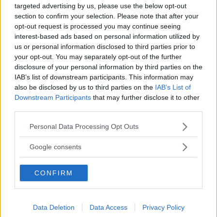
targeted advertising by us, please use the below opt-out
Har du några frågor, tankar om pris eller liknande så är det bara att
section to confirm your selection. Please note that after your
skicka ett PM så svarar jag så fort som möjligt.
opt-out request is processed you may continue seeing
interest-based ads based on personal information utilized by
us or personal information disclosed to third parties prior to
your opt-out. You may separately opt-out of the further
disclosure of your personal information by third parties on the
IAB’s list of downstream participants. This information may
also be disclosed by us to third parties on the
IAB’s List of
Downstream Participants
that may further disclose it to other
third parties.
Please note that this website/app uses one or more Google
Personal Data Processing Opt Outs
services and may gather and store information including but
not limited to your visit or usage behaviour. You may click to
Google consents
grant or deny consent to Google and its third-party tags to
use your data for below specified purposes in below Google
CONFIRM
consent section.
Data Deletion
Data Access
Privacy Policy