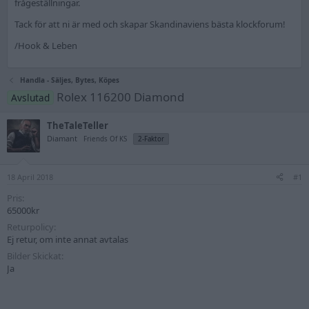
frågeställningar.
Tack för att ni är med och skapar Skandinaviens bästa klockforum!
/Hook & Leben
Handla - Säljes, Bytes, Köpes
Rolex 116200 Diamond
Avslutad
TheTaleTeller
Diamant
Friends Of KS
2-Faktor
18 April 2018
#1
Pris
65000kr
Returpolicy
Ej retur, om inte annat avtalas
Bilder Skickat
Ja