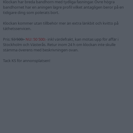
Klockan har breda bandhorn med tydliga fasningar. Övre högra
bandhornet har en aningen lägre profil vilket antagligen beror på en
tidigare ding som polerats bort.
Klockan kommer utan tillbehör mer än extra länkbit och kvitto på
täthetsservicen.
Pris:
53 500:-
NU: 50 500:-
inkl värdefrakt, kan mötas upp för affär i
Stockholm och Västerås. Retur inom 24 h om klockan inte skulle
stämma överens med beskrivningen ovan.
Tack KS för annonsplatsen!