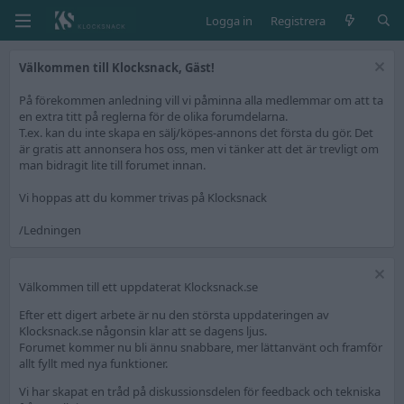
Logga in
Registrera
Välkommen till Klocksnack, Gäst!
På förekommen anledning vill vi påminna alla medlemmar om att ta
en extra titt på reglerna för de olika forumdelarna.
T.ex. kan du inte skapa en sälj/köpes-annons det första du gör. Det
är gratis att annonsera hos oss, men vi tänker att det är trevligt om
man bidragit lite till forumet innan.
Vi hoppas att du kommer trivas på Klocksnack
/Ledningen
Välkommen till ett uppdaterat Klocksnack.se
Efter ett digert arbete är nu den största uppdateringen av
Klocksnack.se någonsin klar att se dagens ljus.
Forumet kommer nu bli ännu snabbare, mer lättanvänt och framför
allt fyllt med nya funktioner.
Vi har skapat en tråd på diskussionsdelen för feedback och tekniska