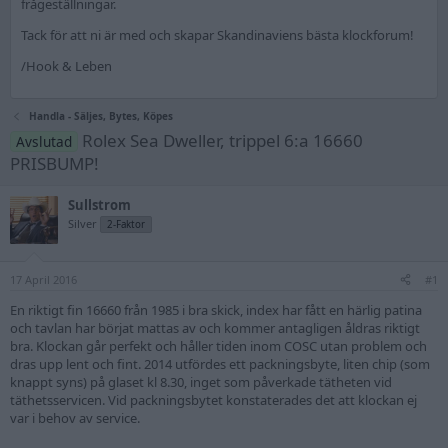
frågeställningar.
Tack för att ni är med och skapar Skandinaviens bästa klockforum!
/Hook & Leben
Handla - Säljes, Bytes, Köpes
Rolex Sea Dweller, trippel 6:a 16660
Avslutad
PRISBUMP!
Sullstrom
Silver
2-Faktor
17 April 2016
#1
En riktigt fin 16660 från 1985 i bra skick, index har fått en härlig patina
och tavlan har börjat mattas av och kommer antagligen åldras riktigt
bra. Klockan går perfekt och håller tiden inom COSC utan problem och
dras upp lent och fint. 2014 utfördes ett packningsbyte, liten chip (som
knappt syns) på glaset kl 8.30, inget som påverkade tätheten vid
täthetsservicen. Vid packningsbytet konstaterades det att klockan ej
var i behov av service.