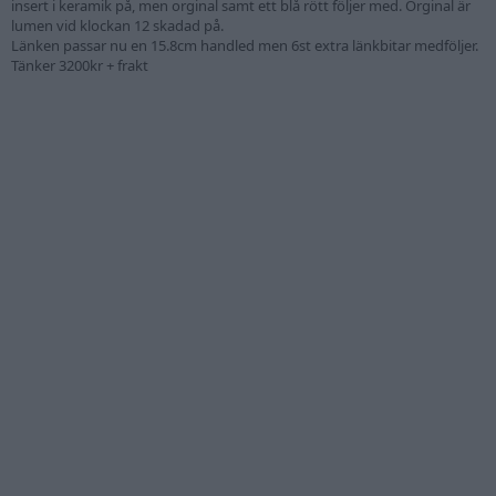
insert i keramik på, men orginal samt ett blå rött följer med. Orginal är
lumen vid klockan 12 skadad på.
Länken passar nu en 15.8cm handled men 6st extra länkbitar medföljer.
Tänker 3200kr + frakt