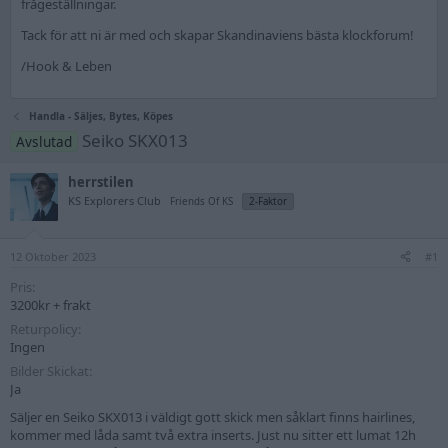
frågeställningar.
Tack för att ni är med och skapar Skandinaviens bästa klockforum!
/Hook & Leben
Handla - Säljes, Bytes, Köpes
Seiko SKX013
Avslutad
herrstilen
KS Explorers Club
Friends Of KS
2-Faktor
12 Oktober 2023
#1
Pris
3200kr + frakt
Returpolicy
Ingen
Bilder Skickat
Ja
Säljer en Seiko SKX013 i väldigt gott skick men såklart finns hairlines,
kommer med låda samt två extra inserts. Just nu sitter ett lumat 12h