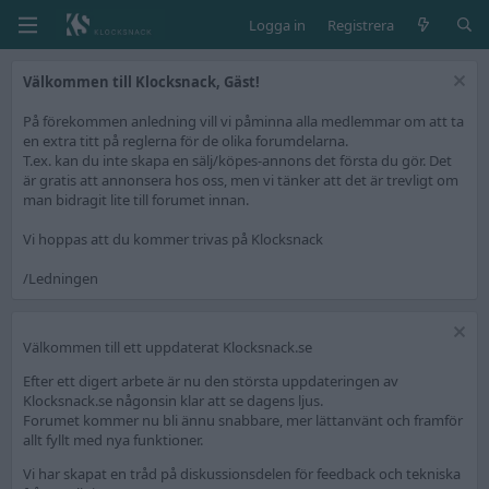
Logga in
Registrera
Välkommen till Klocksnack, Gäst!
På förekommen anledning vill vi påminna alla medlemmar om att ta
en extra titt på reglerna för de olika forumdelarna.
T.ex. kan du inte skapa en sälj/köpes-annons det första du gör. Det
är gratis att annonsera hos oss, men vi tänker att det är trevligt om
man bidragit lite till forumet innan.
Vi hoppas att du kommer trivas på Klocksnack
/Ledningen
Välkommen till ett uppdaterat Klocksnack.se
Efter ett digert arbete är nu den största uppdateringen av
Klocksnack.se någonsin klar att se dagens ljus.
Forumet kommer nu bli ännu snabbare, mer lättanvänt och framför
allt fyllt med nya funktioner.
Vi har skapat en tråd på diskussionsdelen för feedback och tekniska