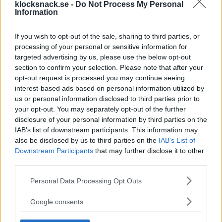
klocksnack.se -
Do Not Process My Personal
Information
If you wish to opt-out of the sale, sharing to third parties, or
processing of your personal or sensitive information for
targeted advertising by us, please use the below opt-out
section to confirm your selection. Please note that after your
opt-out request is processed you may continue seeing
interest-based ads based on personal information utilized by
us or personal information disclosed to third parties prior to
your opt-out. You may separately opt-out of the further
disclosure of your personal information by third parties on the
IAB’s list of downstream participants. This information may
also be disclosed by us to third parties on the
IAB’s List of
Downstream Participants
that may further disclose it to other
third parties.
Please note that this website/app uses one or more Google
Personal Data Processing Opt Outs
services and may gather and store information including but
not limited to your visit or usage behaviour. You may click to
Google consents
grant or deny consent to Google and its third-party tags to
use your data for below specified purposes in below Google