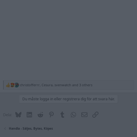
christofferrr
,
Cesura
,
svenwatch
and 3 others
R
e
a
Du måste logga in eller registrera dig för att svara här.
c
t
i
Bluesky
LinkedIn
Reddit
Pinterest
Tumblr
WhatsApp
E-post
Länk
Dela:
o
n
s
:
Handla - Säljes, Bytes, Köpes