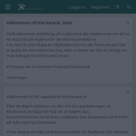
Logga in
Registrera
Välkommen till Klocksnack, Gäst!
På förekommen anledning vill vi påminna alla medlemmar om att ta
en extra titt på reglerna för de olika forumdelarna.
T.ex. kan du inte skapa en sälj/köpes-annons det första du gör. Det
är gratis att annonsera hos oss, men vi tänker att det är trevligt om
man bidragit lite till forumet innan.
Vi hoppas att du kommer trivas på Klocksnack
/Ledningen
Välkommen till ett uppdaterat Klocksnack.se
Efter ett digert arbete är nu den största uppdateringen av
Klocksnack.se någonsin klar att se dagens ljus.
Forumet kommer nu bli ännu snabbare, mer lättanvänt och framför
allt fyllt med nya funktioner.
Vi har skapat en tråd på diskussionsdelen för feedback och tekniska