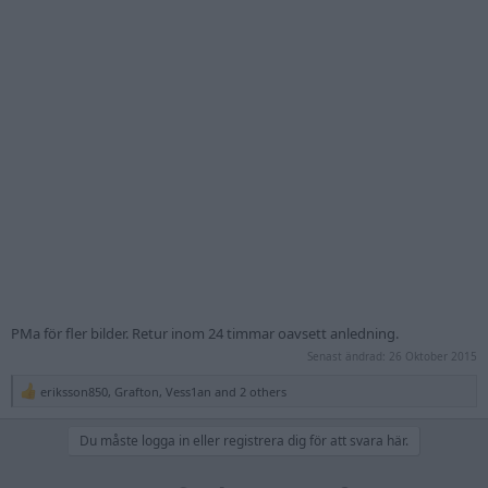
PMa för fler bilder. Retur inom 24 timmar oavsett anledning.
Senast ändrad:
26 Oktober 2015
eriksson850
,
Grafton
,
Vess1an
and 2 others
R
e
a
Du måste logga in eller registrera dig för att svara här.
c
t
i