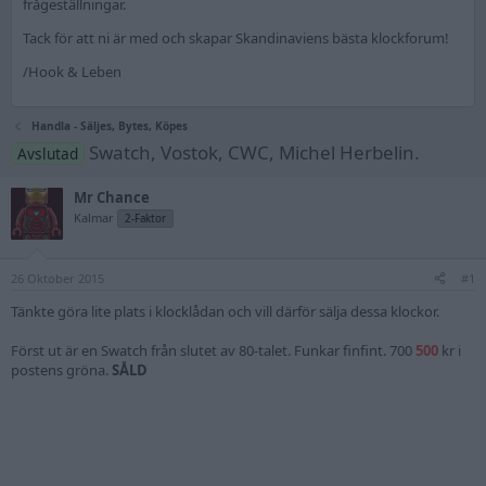
frågeställningar.
Tack för att ni är med och skapar Skandinaviens bästa klockforum!
/Hook & Leben
Handla - Säljes, Bytes, Köpes
Swatch, Vostok, CWC, Michel Herbelin.
Avslutad
Mr Chance
Kalmar
2-Faktor
26 Oktober 2015
#1
Tänkte göra lite plats i klocklådan och vill därför sälja dessa klockor.
Först ut är en Swatch från slutet av 80-talet. Funkar finfint. 700
500
kr i
postens gröna.
SÅLD