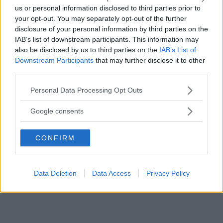
us or personal information disclosed to third parties prior to
your opt-out. You may separately opt-out of the further
disclosure of your personal information by third parties on the
IAB’s list of downstream participants. This information may
also be disclosed by us to third parties on the
IAB’s List of
Downstream Participants
that may further disclose it to other
third parties.
Please note that this website/app uses one or more Google
Personal Data Processing Opt Outs
services and may gather and store information including but
not limited to your visit or usage behaviour. You may click to
Google consents
grant or deny consent to Google and its third-party tags to
use your data for below specified purposes in below Google
Näst på tur står en cool liten militärklocka från 1990, en CWC som går
CONFIRM
consent section.
fint och håller tiden väl. 1000 kr i postens gröna.
SÅLD
Data Deletion
Data Access
Privacy Policy