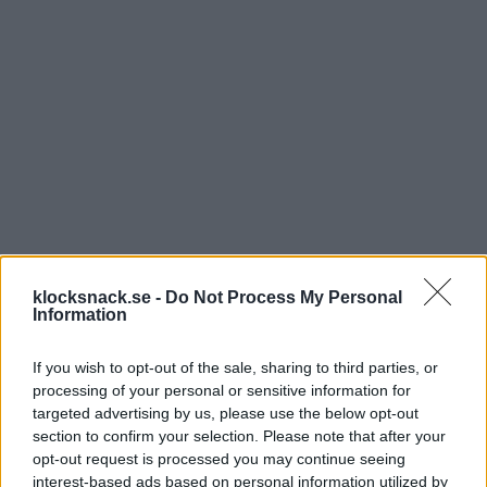
klocksnack.se -
Do Not Process My Personal
Information
If you wish to opt-out of the sale, sharing to third parties, or
processing of your personal or sensitive information for
Sen kommer en Vostok. Går bra för att vara ryss, dvs jag har inte
kommit för sent till något möte
. Servad av McGyver på forumet.
targeted advertising by us, please use the below opt-out
Från slutet av 80 början av 90. 500 kr i postens gröna.
SÅLD
section to confirm your selection. Please note that after your
opt-out request is processed you may continue seeing
interest-based ads based on personal information utilized by