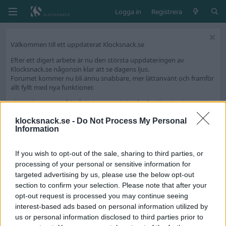
Logga in
Registrera
Välkommen till ett uppdaterat Klocksnack.se
Efter ett digert arbete är nu den största uppdateringen av
Klocksnack.se någonsin klar att se dagens ljus.
Forumet kommer nu bli ännu snabbare, mer lättanvänt och framför
allt fyllt med nya funktioner.
Vi har skapat en tråd på diskussionsdelen för feedback och tekniska
frågeställningar.
klocksnack.se -
Do Not Process My Personal
Tack för att ni är med och skapar Skandinaviens bästa klockforum!
Information
/Hook & Leben
If you wish to opt-out of the sale, sharing to third parties, or
processing of your personal or sensitive information for
Goodguys & Badguys
targeted advertising by us, please use the below opt-out
tornval
section to confirm your selection. Please note that after your
opt-out request is processed you may continue seeing
Tornval
T
interest-based ads based on personal information utilized by
Basic
us or personal information disclosed to third parties prior to