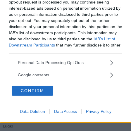
frågeställningar.
opt-out request is processed you may continue seeing
interest-based ads based on personal information utilized by
Tack för att ni är med och skapar Skandinaviens bästa klockforum!
us or personal information disclosed to third parties prior to
/Hook & Leben
your opt-out. You may separately opt-out of the further
disclosure of your personal information by third parties on the
IAB’s list of downstream participants. This information may
Handla - Köpes
also be disclosed by us to third parties on the
IAB’s List of
x
Tillbakadragen
Downstream Participants
that may further disclose it to other
third parties.
Lucazz
Basic
2-Faktor
Please note that this website/app uses one or more Google
Personal Data Processing Opt Outs
services and may gather and store information including but
not limited to your visit or usage behaviour. You may click to
Google consents
2 Mars 2023
#1
grant or deny consent to Google and its third-party tags to
Söker omega planet ocean 42mm 2201.50.00 - Svart färg och fullset, inte
use your data for below specified purposes in below Google
orange denna gång.
CONFIRM
consent section.
Pris beroende på skick och senast servad.
Hör av dig om du funderar på att sälja en.
Data Deletion
Data Access
Privacy Policy
MVH
Lucas