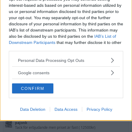
pajonk
interest-based ads based on personal information utilized by
us or personal information disclosed to third parties prior to
2-Faktor
your opt-out. You may separately opt-out of the further
Basic
·
48
·
Från
Västervik
disclosure of your personal information by third parties on the
Blev medlem
7 Mars 2018
IAB’s list of downstream participants. This information may
Senast sedd
48 minuter sedan
·
Ser på forumtavlan
Handla - Säljes,
also be disclosed by us to third parties on the
IAB’s List of
Bytes, Köpes
Downstream Participants
that may further disclose it to other
Meddelanden
third parties.
Reaktionsresultat
226
1,425
Please note that this website/app uses one or more Google
Personal Data Processing Opt Outs
services and may gather and store information including but
Sök
not limited to your visit or usage behaviour. You may click to
Google consents
grant or deny consent to Google and its third-party tags to
Profilinlägg
Senaste aktivitet
Inlägg
Om
use your data for below specified purposes in below Google
CONFIRM
consent section.
Adolph
6 Juli 2023
Hej! Bjuder på 8000 kr för chronooris.
Data Deletion
Data Access
Privacy Policy
Vh
pajonk
Tack för erbjudande men priset är fast ( 12500kr)