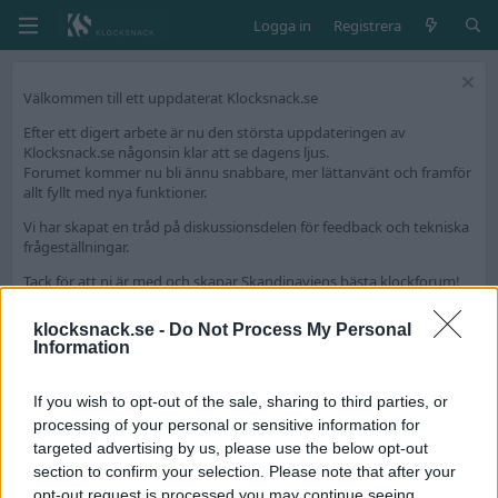
Logga in
Registrera
Välkommen till ett uppdaterat Klocksnack.se
Efter ett digert arbete är nu den största uppdateringen av
Klocksnack.se någonsin klar att se dagens ljus.
Forumet kommer nu bli ännu snabbare, mer lättanvänt och framför
allt fyllt med nya funktioner.
Vi har skapat en tråd på diskussionsdelen för feedback och tekniska
frågeställningar.
Tack för att ni är med och skapar Skandinaviens bästa klockforum!
/Hook & Leben
klocksnack.se -
Do Not Process My Personal
Information
Medlemmar
If you wish to opt-out of the sale, sharing to third parties, or
processing of your personal or sensitive information for
targeted advertising by us, please use the below opt-out
section to confirm your selection. Please note that after your
opt-out request is processed you may continue seeing