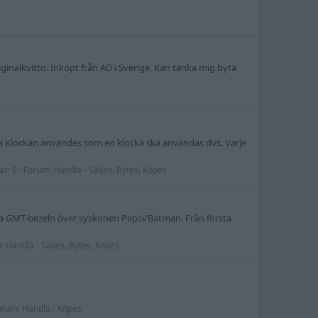
ginalkvitto. Inköpt från AD i Sverige. Kan tänka mig byta
Ja Klockan användes som en klocka ska användas dvs. Varje
ar: 0
Forum:
Handla - Säljes, Bytes, Köpes
ta GMT-bezeln över syskonen Pepsi/Batman. Från första
m:
Handla - Säljes, Bytes, Köpes
orum:
Handla - Köpes