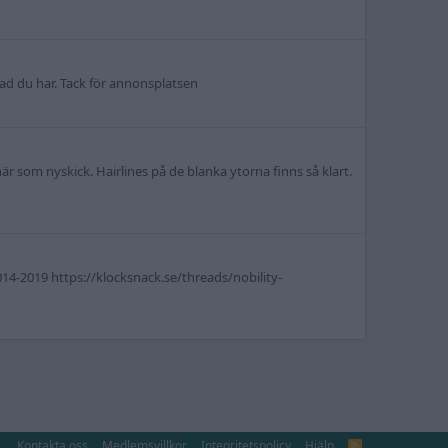
ad du har. Tack för annonsplatsen
är som nyskick. Hairlines på de blanka ytorna finns så klart.
014-2019 https://klocksnack.se/threads/nobility-
Kontakta oss
Medlemsvillkor
Integritetspolicy
Hjälp
R