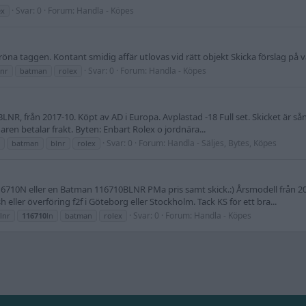
Svar: 0
Forum:
Handla - Köpes
ex
na taggen. Kontant smidig affär utlovas vid rätt objekt Skicka förslag på v
Svar: 0
Forum:
Handla - Köpes
lnr
batman
rolex
LNR, från 2017-10. Köpt av AD i Europa. Avplastad -18 Full set. Skicket är sån
ren betalar frakt. Byten: Enbart Rolex o jordnära...
Svar: 0
Forum:
Handla - Säljes, Bytes, Köpes
batman
blnr
rolex
 116710N eller en Batman 116710BLNR PMa pris samt skick.:) Årsmodell från 2
ller överföring f2f i Göteborg eller Stockholm. Tack KS för ett bra...
Svar: 0
Forum:
Handla - Köpes
lnr
116710
ln
batman
rolex