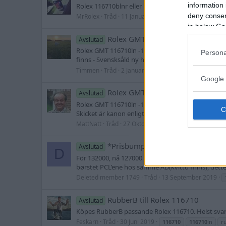
information 
Rolex 116710blnr eller 126710blnr. Kom med prisfö
deny consent
MrRolex
Tråd
11 Januari 2020
Sv
116710
gmt
in below Go
Rolex GMT 116710ln
Avslutad
Rolex GMT 116710ln -14 servad i somras. 18 månader
Persona
finns - Svensksåld ny hos Nymans Ur - Nyservad (kvi
Timmen
Tråd
2 Januari 2020
116710
116710
ln
Google 
Rolex GMT 116710ln byte mot Pa
Avslutad
Rolex GMT 116710ln -14 (Nyservad 2019 i somras fö
Skicket är kanon enligt mig! Inga dings etc. Byten 
MattNatt
Tråd
27 Oktober 2019
116710
116710
l
*Prisbump* Rolex GMT Master 1
Avslutad
D
För 132000, nå 127000 inkl helt nytt, ubrukt Rubbe
børstet PCL’ene hos samme AD(kvitto finns), dette 
Deleted member 1749
Tråd
13 September 2019
RubberB till Rolex 116710
Avslutad
Köpes RubberB passande Rolex 116710. Helst svart, 
Feskarn
Tråd
30 Juni 2019
116710
116710
ln
r