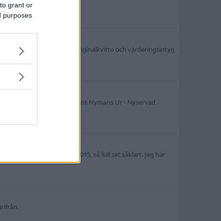
to grant or
ed purposes
 och GMT-master II boken - Originalkvitto och värderingsintyg
sintyg finns - Svensksåld ny hos Nymans Ur - Nyservad
eg hos svensk AD April 2015, så full set såklart. Jeg har
rifrån.