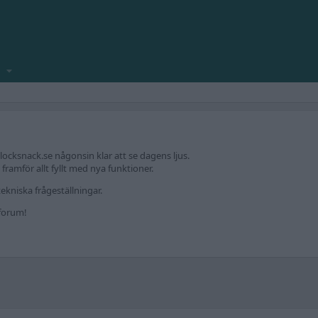
locksnack.se någonsin klar att se dagens ljus.
amför allt fyllt med nya funktioner.
ekniska frågeställningar.
kforum!