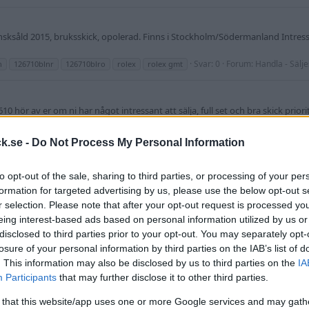
vensksåld 2015, bruksskick, opolerad. Finns i Stockholm/Södermanland Int
Svar: 0
Forum:
Handla - Sälje
n
126710blnr
126710blro
rolex
rolex gmt
0 hör av er om ni har något intressant att sälja, full set och bra skick priori
Svar: 0
Forum:
Handla - Köpes
116713
k.se -
Do Not Process My Personal Information
ot GMT Master II "Batman"
 tänkte kika ifall det finns något intresse. Klockan kommer i fullset med yt
to opt-out of the sale, sharing to third parties, or processing of your per
sprungligen uttagen från Amerikansk AD 2019. Har burits med...
formation for targeted advertising by us, please use the below opt-out s
6710
blnr
126710
126710blnr
batman
blnr
gmt
rolex
submariner
r selection. Please note that after your opt-out request is processed y
eing interest-based ads based on personal information utilized by us or
disclosed to third parties prior to your opt-out. You may separately opt-
llset gärna svensksåld Rolex GMT 116710LN. Årsmodell 2017-2019 PMa om vad ni 
losure of your personal information by third parties on the IAB’s list of
911.94109/ //Martin
. This information may also be disclosed by us to third parties on the
IA
Svar: 0
Forum:
Handla -
6710
ln
batman
fullset
gmt
rolex
svensksåld
Participants
that may further disclose it to other third parties.
 that this website/app uses one or more Google services and may gath