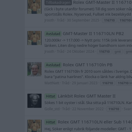
Rolex GMT-Master II 11671
Tillbakadragen
(Gick i byte utanför forumet) Till dig som söker n
sportståls Rolex. Nyservad, Fullset ink bezelskydd
Jrooth
Tråd
30 September 2025
116710
116710
l
GMT-Master II 116710LN PB2
Avslutad
120.000kr -> 117.000 -> Nytt pris: 115k (ink levera
länken. Liten ding nedre höger bandhorn som inte 
Jrooth
Tråd
24 Oktober 2024
116710
gmt
gmt
Rolex GMT 116710ln PB
Avslutad
Rolex GMT 116710ln fr 2010 som såldes i Sverige. 
bara ”patina hairlines”. Klocka o länk har aldrig bli
MattNatt
Tråd
29 Januari 2023
116710
116710
l
Länkbit Rolex GMT Master II
Hittat
Sökes 1 bit oyster i stål. Ska sitta på 116710LN. Ka
Golle_std
Tråd
22 November 2022
Svar:
116710
Rolex GMT 116710LN eller Sub 11
Hittat
Hej, Söker enligt rubrik följande modeller: GMT -