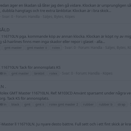
redan äger en likadan så låter jag den gå vidare. Klockan är ursprunglige
, dubbla hangtags och tre extra länkbitar. Klockan är i bra skick...
Svar: 0
Forum:
Handla - Säljes, Bytes, Köpes
 SÅLD
I 116710LN pga. kommande köp av annan klocka. Klockan är köpt ny av mig på
å hairlines finns men inga skador eller repor i glaset - alla...
Svar: 0
Forum:
Handla - Säljes, Bytes, K
gmt master
gmt master ii
rolex
II 116710LN Tack för annonsplats KS
Svar: 0
Forum:
Handla - Köpes
10
ln
gmt master
länkbit
rolex
N .
till Rolex GMT Master 116710LN. Ref: M103CD Använt sparsamt under några vec
org. Tack KS för annonsplats.
10
ln
black
gmt
gmt ii
rolex gmt master 2
rubber
rubber b
strap
ter ll 116710LN. Ju nyare desto bättre. Full sett och i ett fint skick är krav