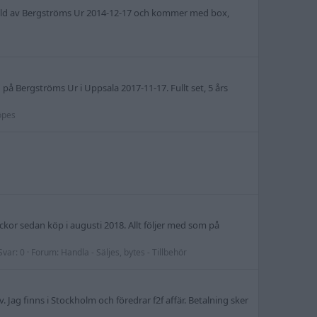
n såld av Bergströms Ur 2014-12-17 och kommer med box,
 Bergströms Ur i Uppsala 2017-11-17. Fullt set, 5 års
öpes
kor sedan köp i augusti 2018. Allt följer med som på
Svar: 0
Forum:
Handla - Säljes, bytes - Tillbehör
. Jag finns i Stockholm och föredrar f2f affär. Betalning sker