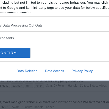
including but not limited to your visit or usage behaviour. You may click 
rslag.
 to Google and its third-party tags to use your data for below specifi
ar: 0
Forum:
Handla - Köpes
ogle consent section.
s garanti kvar. - Full set inkl. båda tagsen o bezelskydd, certhållare, cert
l Data Processing Opt Outs
tto finns) Skicket är riktigt bra helt utan dings...
Svar: 0
Forum:
Handla - Säljes, Bytes, Köpes
gmt
gmtmaster2
rolex
consents
nerai
r 7500kr) - Full set inkl. båda tagsen o bezelskydd - Kvitton och värdering
CONFIRM
tas givet en jordnära värdering. Rolex och Panerai, gärna 392...
Svar: 0
Forum:
Handla - Säljes, Bytes, Köpes
n
392
gmt
panerai
rolex
16710 BLNR
Data Deletion
Data Access
Privacy Policy
rB (verdi 2000) Dagen er kommet for Batman og finne et nytt hjem. Kjøpt av m
kan reverseres om så ønskes for en billig penge(dette er...
Svar: 0
Forum:
Handla - Säljes, Bytes, Köpes
116710
batman
blnr
rolex
svart med grön ”rand” eller svart med vit ”rand”. Skicka PM så tar vi det dä
Svar: 0
Forum:
Handla - Köpes
ubberb