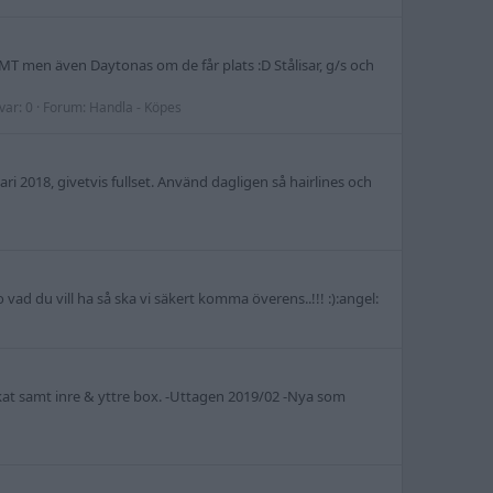
o GMT men även Daytonas om de får plats :D Stålisar, g/s och
var: 0
Forum:
Handla - Köpes
i 2018, givetvis fullset. Använd dagligen så hairlines och
 vad du vill ha så ska vi säkert komma överens..!!! :):angel:
fikat samt inre & yttre box. -Uttagen 2019/02 -Nya som