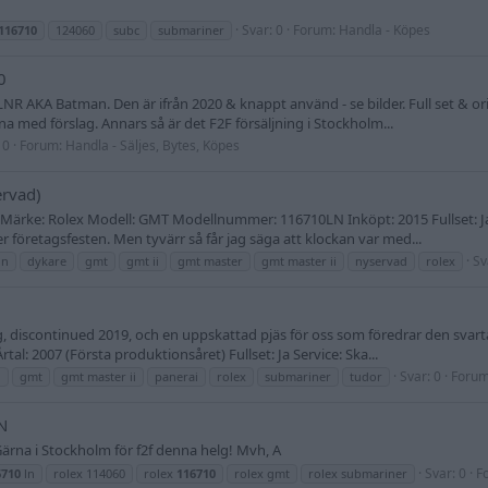
Svar: 0
Forum:
Handla - Köpes
116710
124060
subc
submariner
0
NR AKA Batman. Den är ifrån 2020 & knappt använd - se bilder. Full set & ori
 med förslag. Annars så är det F2F försäljning i Stockholm...
 0
Forum:
Handla - Säljes, Bytes, Köpes
rvad)
l. Märke: Rolex Modell: GMT Modellnummer: 116710LN Inköpt: 2015 Fullset: 
r företagsfesten. Men tyvärr så får jag säga att klockan var med...
Sv
ln
dykare
gmt
gmt ii
gmt master
gmt master ii
nyservad
rolex
, discontinued 2019, och en uppskattad pjäs för oss som föredrar den svar
al: 2007 (Första produktionsåret) Fullset: Ja Service: Ska...
Svar: 0
Foru
n
gmt
gmt master ii
panerai
rolex
submariner
tudor
N
! Gärna i Stockholm för f2f denna helg! Mvh, A
Svar: 0
F
6710
ln
rolex 114060
rolex
116710
rolex gmt
rolex submariner