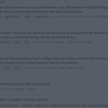
0LN
ågot lite roligare än en Sub, men föredrar svart utförande över Blå/Röd färg
 & sent produktionsår (2016) innan den blev discontinued...
Svar: 0
Forum:
Handla - Säljes, Bytes, K
n
gmt master
rolex
submariner
ns Fullset 116710Ln i ett opolerat och använt skick. Klockan kan lätt poleras 
märks av vid användning men bra att känna till. En...
Svar: 0
Forum:
Handla - Säljes, Bytes, Köpes
-master
rolex
sub
Den är discontinued och (om ni frågar mig) den mest prisvärda Sport-Rolex s
vit polerad (orörd). Enbart spännet har fått en polering...
Svar: 0
Forum:
Handla - Säljes, Bytes, Köpes
n
gmt
rolex
nske funkar att ta från en annan ref?
 0
Forum:
Handla - Köpes
4060/124060/116610/126610
 116710LN Sub - 114060/124060 och 116610/126610 Fullset och så ny som möjl