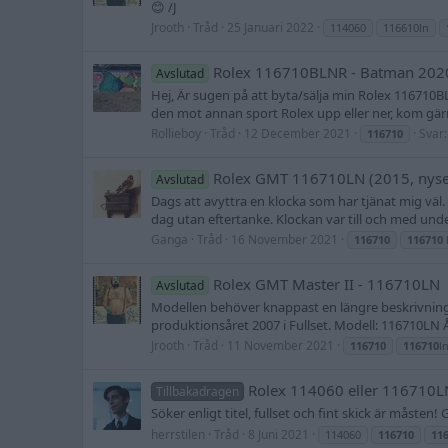
😊 /J
Jrooth
Tråd
25 Januari 2022
114060
116610ln
Rolex 116710BLNR - Batman 202
Avslutad
Hej, Är sugen på att byta/sälja min Rolex 116710BL
den mot annan sport Rolex upp eller ner, kom gärna
Rollieboy
Tråd
12 December 2021
Svar:
116710
Rolex GMT 116710LN (2015, nyse
Avslutad
Dags att avyttra en klocka som har tjänat mig vä
dag utan eftertanke. Klockan var till och med unde
Ganga
Tråd
16 November 2021
116710
116710
Rolex GMT Master II - 116710LN
Avslutad
Modellen behöver knappast en längre beskrivning
produktionsåret 2007 i Fullset. Modell: 116710LN Årt
Jrooth
Tråd
11 November 2021
116710
116710
l
Rolex 114060 eller 116710L
Tillbakadragen
Söker enligt titel, fullset och fint skick är måsten
herrstilen
Tråd
8 Juni 2021
114060
116710
11