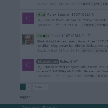
Patrik.L
Tråd
4 Oktober 2018
116710
gmt
rol
Rolex Batman 116710BLNR
Hittat
C
Hej, Söker en Rolex Batman från 2015-2018 med grö
Carrera911
Tråd
29 April 2018
116710
116710
b
Rolex 116710BLNR -17
Avslutad
Eftertraktad Batman flyger vidare... Rolex 116710 B
F2F affär i Gbg, annars kan dinkan skickas. Mottaga
MattNatt
Tråd
23 Mars 2018
116710
116710
blnr
Rolex GMT
Tillbakadragen
C
Hej, Letar helst efter en nyare Rolex :rolex: GMT
carrera911.94109/#post-3173926 Betalar med Swish e
Carrera911
Tråd
11 Mars 2018
116710
116710
b
1
2
Nästa
Taggar
Autodetect
Svenska