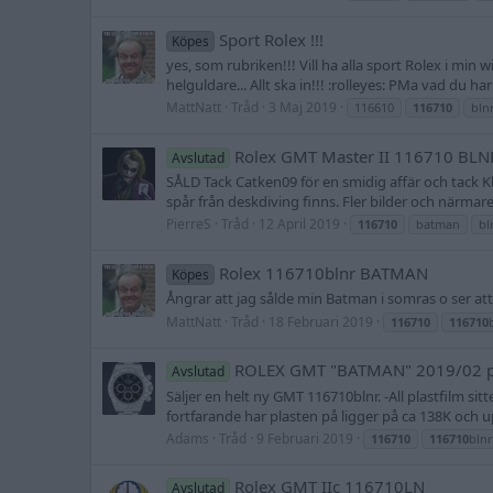
Sport Rolex !!!
Köpes
yes, som rubriken!!! Vill ha alla sport Rolex i min
helguldare... Allt ska in!!! :rolleyes: PMa vad du har o
MattNatt
Tråd
3 Maj 2019
116610
116710
bln
Rolex GMT Master II 116710 BLN
Avslutad
SÅLD Tack Catken09 för en smidig affär och tack Kl
spår från deskdiving finns. Fler bilder och närmare
PierreS
Tråd
12 April 2019
116710
batman
bl
Rolex 116710blnr BATMAN
Köpes
Ångrar att jag sålde min Batman i somras o ser att d
MattNatt
Tråd
18 Februari 2019
116710
116710
ROLEX GMT "BATMAN" 2019/02 pl
Avslutad
Säljer en helt ny GMT 116710blnr. -All plastfilm s
fortfarande har plasten på ligger på ca 138K och u
Adams
Tråd
9 Februari 2019
116710
116710
blnr
Rolex GMT IIc 116710LN
Avslutad