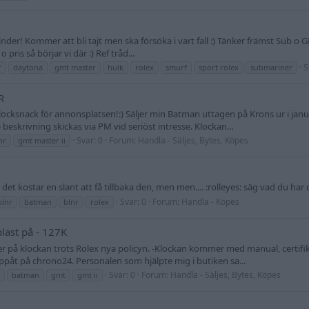
 winder! Kommer att bli tajt men ska försöka i vart fall :) Tänker främst Sub 
 pris så börjar vi där :) Ref tråd...
S
r
daytona
gmt master
hulk
rolex
smurf
sport rolex
submariner
R
ocksnack för annonsplatsen!:) Säljer min Batman uttagen på Krons ur i januar
 beskrivning skickas via PM vid seriöst intresse. Klockan...
Svar: 0
Forum:
Handla - Säljes, Bytes, Köpes
nr
gmt master ii
et kostar en slant att få tillbaka den, men men.... :rolleyes: säg vad du har o
Svar: 0
Forum:
Handla - Köpes
blnr
batman
blnr
rolex
ast på - 127K
itter på klockan trots Rolex nya policyn. -Klockan kommer med manual, certi
ppåt på chrono24. Personalen som hjälpte mig i butiken sa...
Svar: 0
Forum:
Handla - Säljes, Bytes, Köpes
batman
gmt
gmt ii