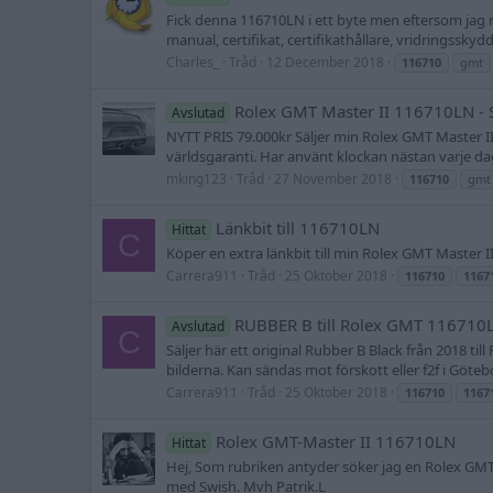
Fick denna 116710LN i ett byte men eftersom jag 
manual, certifikat, certifikathållare, vridringsskydd
Charles_
Tråd
12 December 2018
116710
gmt
Rolex GMT Master II 116710LN -
Avslutad
NYTT PRIS 79.000kr Säljer min Rolex GMT Master I
världsgaranti. Har använt klockan nästan varje dag s
mking123
Tråd
27 November 2018
116710
gmt
Länkbit till 116710LN
Hittat
C
Köper en extra länkbit till min Rolex GMT Master 
Carrera911
Tråd
25 Oktober 2018
116710
1167
RUBBER B till Rolex GMT 116710L
Avslutad
C
Säljer här ett original Rubber B Black från 2018 
bilderna. Kan sändas mot förskott eller f2f i Göteb
Carrera911
Tråd
25 Oktober 2018
116710
1167
Rolex GMT-Master II 116710LN
Hittat
Hej, Som rubriken antyder söker jag en Rolex GMT-Mas
med Swish. Mvh Patrik.L