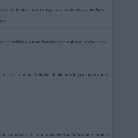
palett: Nu finns min personliga favorit referens av moderna
öpes
upp till nyskick om man föredrar en blingigare känsla i GMT-
om är discontinued. Skickat är mkt bra. Inga dings etc utan
igt är önskvärt. Har gott om referenser från affärer forumet