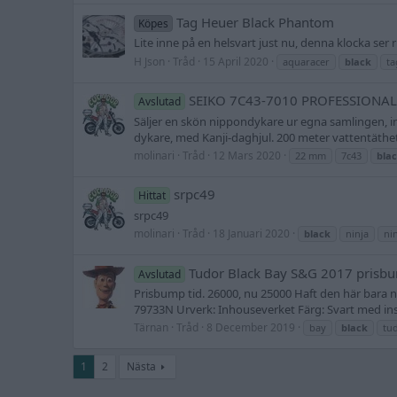
Tag Heuer Black Phantom
Köpes
Lite inne på en helsvart just nu, denna klocka ser r
H Json
Tråd
15 April 2020
aquaracer
black
ta
SEIKO 7C43-7010 PROFESSIONAL
Avslutad
Säljer en skön nippondykare ur egna samlingen, i
dykare, med Kanji-daghjul. 200 meter vattentäthe
molinari
Tråd
12 Mars 2020
22 mm
7c43
bla
srpc49
Hittat
srpc49
molinari
Tråd
18 Januari 2020
black
ninja
nin
Tudor Black Bay S&G 2017 prisb
Avslutad
Prisbump tid. 26000, nu 25000 Haft den här bara n
79733N Urverk: Inhouseverket Färg: Svart med ins
Tärnan
Tråd
8 December 2019
bay
black
tu
1
2
Nästa