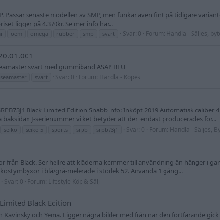
. Passar senaste modellen av SMP, men funkar även fint på tidigare variante
set ligger på 4.370kr. Se mer info här...
Svar: 0
Forum:
Handla - Säljes, byt
i
oem
omega
rubber
smp
svart
20.01.001
 en seamaster svart med gummiband ASAP BFU
Svar: 0
Forum:
Handla - Köpes
seamaster
svart
SRPB73J1 Black Limited Edition Snabb info: Inköpt 2019 Automatisk calibe
 baksidan J-serienummer vilket betyder att den endast producerades för...
Svar: 0
Forum:
Handla - Säljes, B
seiko
seiko 5
sports
srpb
srpb73j1
or från Bläck. Ser hellre att kläderna kommer till användning än hänger i ga
kostymbyxor i blå/grå-melerade i storlek 52. Använda 1 gång...
Svar: 0
Forum:
Lifestyle Köp & Sälj
Limited Black Edition
an Kavinsky och Yema. Ligger några bilder med från när den fortfarande gick