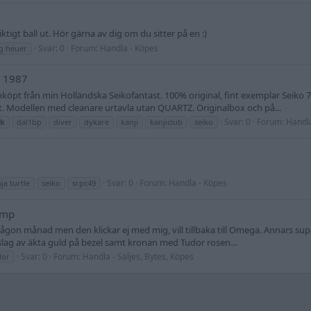
iktigt ball ut. Hör gärna av dig om du sitter på en :)
Svar: 0
Forum:
Handla - Köpes
g heuer
 1987
nköpt från min Holländska Seikofantast. 100% original, fint exemplar Seik
t. Modellen med cleanare urtavla utan QUARTZ. Originalbox och på...
Svar: 0
Forum:
Handla
ck
dal1bp
diver
dykare
kanji
kanjiclub
seiko
Svar: 0
Forum:
Handla - Köpes
ja turtle
seiko
srpc49
ump
ågon månad men den klickar ej med mig, vill tillbaka till Omega. Annars sup
lag av äkta guld på bezel samt kronan med Tudor rosen...
Svar: 0
Forum:
Handla - Säljes, Bytes, Köpes
dor