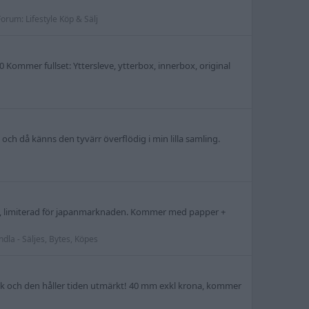
Forum:
Lifestyle Köp & Sälj
20 Kommer fullset: Yttersleve, ytterbox, innerbox, original
 och då känns den tyvärr överflödig i min lilla samling.
ary, limiterad för japanmarknaden. Kommer med papper +
dla - Säljes, Bytes, Köpes
kick och den håller tiden utmärkt! 40 mm exkl krona, kommer