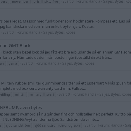
Svar: 0
Forum:
Handla - Säljes, Bytes, Kö
ivers
movember
oris
sixty five
nars bara legat. Massor med funktioner som höjdmätare, kompass etc. Läs på
a jag kan skicka med som man enkelt byter själv. Kostar...
Svar: 0
Forum:
Handla - Säljes, Bytes, Köpes
rman GMT Black
lack utan bezel lock då jag fått ett bra erbjudande på en annan GMT so
prillans ny. Hämtade ut den från posten igår (beställd direkt från...
Svar: 0
Forum:
Handla - Säljes, Bytes, Köpes
an
yema
 Military rubber (millitär gummiband) sitter på ett justerbart Viklås (push fol
omplett med box,cert, warranty card mm. Fullset...
Svar: 0
Forum:
Handla - Säljes, Bytes, Köpe
eitling
militär
military
svart
ÖNEBUMP, även bytes
appar samt nysmord så nu går den fint och nollställer helt perfekt. Kvitto på d
m: INLEDNING Avyttrar denna Sjöö Sandström då vi inte...
Svar: 0
Forum:
Handla - Säl
e
sjöö sandström
sjöö sandström chronograph