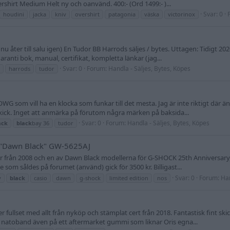
ershirt Medium Helt ny och oanvänd. 400:- (Ord 1499:- )...
Svar: 0
houdini
jacka
kniv
overshirt
patagonia
väska
victorinox
nu åter till salu igen) En Tudor BB Harrods säljes / bytes. Uttagen: Tidigt 20
ranti bok, manual, certifikat, kompletta länkar (jag...
Svar: 0
Forum:
Handla - Säljes, Bytes, Köpes
harrods
tudor
WG som vill ha en klocka som funkar till det mesta. Jag är inte riktigt där än
kick. Inget att anmärka på förutom några märken på baksida...
Svar: 0
Forum:
Handla - Säljes, Bytes, Köpes
ack
black
bay 36
tudor
 "Dawn Black" GW-5625AJ
an är från 2008 och en av Dawn Black modellerna för G-SHOCK 25th Annivers
som såldes på forumet (använd) gick för 3500 kr. Billigast...
Svar: 0
Forum:
Han
y
black
casio
dawn
g-shock
limited edition
nos
 fullset med allt från nyköp och stämplat cert från 2018. Fantastisk fint s
l natoband även på ett aftermarket gummi som liknar Oris egna...