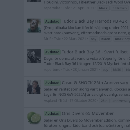
Houdini, Victorinox, Fitleather Bläck Jack Wool Ov
repertoire
Tråd
21 April 2021
black
fjällräven
Tudor Black Bay Harrods PB 42k
Avslutad
(Drog tillbaka klockan från försäljning under 2021, 
svart nato (oanvänt), eftermarknads grönt nato, ga
Mr E
Tråd
22 Mars 2021
bay
black
black
bay
Tudor Black Bay 36 - Svart fullset
Avslutad
Dags för denna att vandra vidare. Ypperlig för en O
Tudor Black Bay 36 Uttagen 12/2019 Mycket fint s
repertoire
Tråd
23 Januari 2021
bay
bb36
bl
Casio G-SHOCK 25th Anniversary
Avslutad
Säljer en raritet som aldrig varit använd. Klock
tags. En NOS GW-5625AJ är väldigt ovanlig, senaste 
Asplund
Tråd
17 Oktober 2020
25th
anniversar
Oris Divers 65 Movember
Avslutad
Säljer en Oris Divers 65 Movember Edition. Kommer
förutom original läderband och (oanvänt) origina