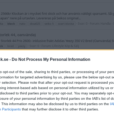
566kr Klockan är i mycket fint skick och har använts väldigt sparsamt. Så g
apan" nere på urtavlan. Levereras på Seikos original...
Svar: 0
Forum:
Handla - 
36a
black
nato
sbsa025
seiko 5
svart klocka
torlek 44, oanvända)
torlek 44 Pris 2600:- inklusive frakt Adidas Yeezy 350 V2 Bred (Oanvända) Sto
Svar: 0
Forum:
Lifestyle Köp & Sälj
ck
bred
yeezy
k.se -
Do Not Process My Personal Information
st kvar Svart randig tavla i olika vinklar, påminner lite vagt om Omegas jam
e bryta plasten så har inte bytt själv.) Ligger på bukten...
to opt-out of the sale, sharing to third parties, or processing of your per
Svar: 0
Forum:
Handla - Sä
datum
dress
puckfutin
stål
steel
svart
formation for targeted advertising by us, please use the below opt-out s
r selection. Please note that after your opt-out request is processed y
eing interest-based ads based on personal information utilized by us or
Black är en av de snyggaste Aikon jag skådat och blir med sin svarta tavla och
disclosed to third parties prior to your opt-out. You may separately opt-
in med det svarta PVD caset på 42mm. ML115-verk (SW200-1), grymt skönt oc
losure of your personal information by third parties on the IAB’s list of
Svar: 0
Forum:
Handla - Säljes, Bytes, Köpes
maurice lacroix
pvd
. This information may also be disclosed by us to third parties on the
IA
Participants
that may further disclose it to other third parties.
 dito "Sport"