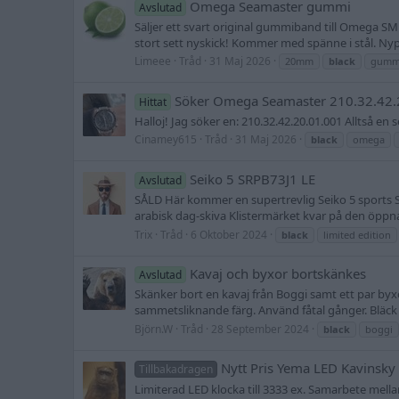
Omega Seamaster gummi
Avslutad
Säljer ett svart original gummiband till Omega SMP
stort sett nyskick! Kommer med spänne i stål. Nypri
Limeee
Tråd
31 Maj 2026
20mm
black
gumm
Söker Omega Seamaster 210.32.42.
Hittat
Halloj! Jag söker en: 210.32.42.20.01.001 Alltså
Cinamey615
Tråd
31 Maj 2026
black
omega
Seiko 5 SRPB73J1 LE
Avslutad
SÅLD Här kommer en supertrevlig Seiko 5 sports 
arabisk dag-skiva Klistermärket kvar på den öppna
Trix
Tråd
6 Oktober 2024
black
limited edition
Kavaj och byxor bortskänkes
Avslutad
Skänker bort en kavaj från Boggi samt ett par byx
sammetsliknande färg. Använd fåtal gånger. Bläck 
Björn.W
Tråd
28 September 2024
black
boggi
Nytt Pris Yema LED Kavinsky 
Tillbakadragen
Limiterad LED klocka till 3333 ex. Samarbete mell