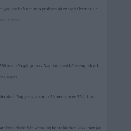
r (jag har haft det utan problem på en SMP Electric Blue. I
es - Tillbehör
r 4R36 med 40h gångreserv Day-date med både engelsk och
ytes, Köpes
rderoben. Boggi kavaj storlek 54(mer som en 52a) i brun
 att köpa direkt från Yema. Jag köpte klockan 2022, men jag