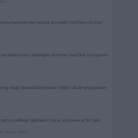
pes
 deras hemsida eller googla. Komplett med box och instr
m tar samma slot i samlingen. Kommer med länk och gummi
ding clasp). Bara viklåset kostar 7000kr då det är justerbart
s
etta medföljer självfallet. Uris är auktoriserad för Sjöö
jes, Bytes, Köpes