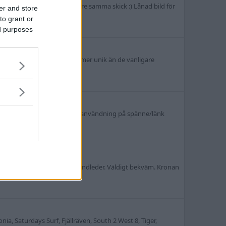
ar ett Sport i mer eller mindre samma skick :) Lånad bild för
er and store
to grant or
ed purposes
ta tavla och svarta case lite mer unik än de vanligare
dla - Säljes, Bytes, Köpes
lart lite hairlines och spår av användning på spänne/länk
. Dresskx som passar smala handleder. Väldigt bekväm. Kronan
ia, Saturdays Surf, Fjällräven, South 2 West 8, Tiger,