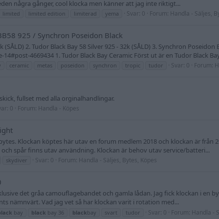
en några gånger, cool klocka men känner att jag inte riktigt...
Svar: 0
Forum:
Handla - Säljes, B
limited
limited edition
limiterad
yema
 BB58 925 / Synchron Poseidon Black
4,5k (SÅLD) 2. Tudor Black Bay 58 Silver 925 - 32k (SÅLD) 3. Synchron Poseid
14#post-4669434 1. Tudor Black Bay Ceramic Först ut är en Tudor Black Bay 
Svar: 0
Forum:
H
y
ceramic
metas
poseidon
synchron
tropic
tudor
kick, fullset med alla orginalhandlingar.
ar: 0
Forum:
Handla - Köpes
ight
/bytes. Klockan köptes här utav en forum medlem 2018 och klockan är från 
ch spår finns utav användning. Klockan är behov utav service/batteri...
Svar: 0
Forum:
Handla - Säljes, Bytes, Köpes
skydiver
0
 inklusive det gråa camouflagebandet och gamla lådan. Jag fick klockan i en b
ts nämnvärt. Vad jag vet så har klockan varit i rotation med...
Svar: 0
Forum:
Handla - S
black
bay
black
bay 36
black
bay
svart
tudor