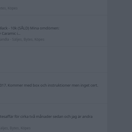
ytes, Köpes
on Black - 10k (SÅLD) Mina omdömen:
Caramic i...
andla - Säljes, Bytes, Köpes
2017. Kommer med box och instruktioner men inget cert.
ytesaffär för cirka två månader sedan och jag är andra
äljes, Bytes, Köpes