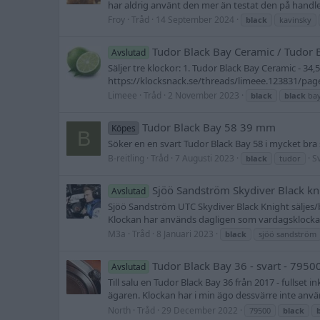
har aldrig använt den mer än testat den på handled
Froy
Tråd
14 September 2024
black
kavinsky
Tudor Black Bay Ceramic / Tudor
Avslutad
Säljer tre klockor: 1. Tudor Black Bay Ceramic - 3
https://klocksnack.se/threads/limeee.123831/page-
Limeee
Tråd
2 November 2023
black
black
ba
Tudor Black Bay 58 39 mm
Köpes
B
Söker en en svart Tudor Black Bay 58 i mycket bra s
B-reitling
Tråd
7 Augusti 2023
Sv
black
tudor
Sjöö Sandström Skydiver Black kn
Avslutad
Sjöö Sandström UTC Skydiver Black Knight säljes
Klockan har används dagligen som vardagsklocka o
M3a
Tråd
8 Januari 2023
black
sjöö sandström
Tudor Black Bay 36 - svart - 7950
Avslutad
Till salu en Tudor Black Bay 36 från 2017 - fullset
ägaren. Klockan har i min ägo dessvärre inte använ
North
Tråd
29 December 2022
79500
black