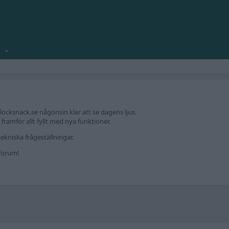
locksnack.se någonsin klar att se dagens ljus.
amför allt fyllt med nya funktioner.
ekniska frågeställningar.
kforum!