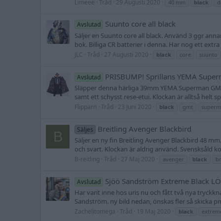
Limeee
Tråd
29 Augusti 2020
40 mm
black
d
Suunto core all black
Avslutad
Säljer en Suunto core all black. Använd 3 ggr an
bok. Billiga CR batterier i denna. Har nog ett extr
JLC
Tråd
27 Augusti 2020
black
core
suunto
PRISBUMP! Sprillans YEMA Supe
Avslutad
Släpper denna härliga 39mm YEMA Superman GMT b
samt ett schysst rese-etui. Klockan är alltså helt s
Flipparn
Tråd
23 Juni 2020
black
gmt
superm
Breitling Avenger Blackbird
Säljes
B
Säljer en ny fin Breitling Avenger Blackbird 48 mm.
och svart. Klockan är aldrig använd. Svensksåld k
B-reitling
Tråd
27 Maj 2020
avenger
black
br
Sjöö Sandström Extreme Black L
Avslutad
Har varit inne hos uris nu och fått två nya tryckkn
Sandström. ny bild nedan, önskas fler så skicka p
Zachelitomega
Tråd
19 Maj 2020
black
extrem