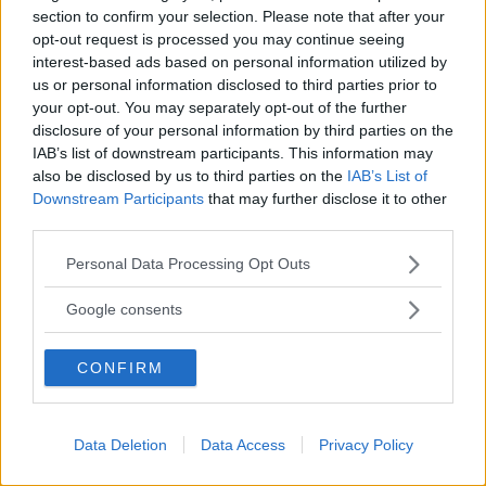
fantastiska klocka vill rengöra den. Hur gör man det på bästa
section to confirm your selection. Please note that after your
sätt? funkar tvål och vatten eller hur ska man gå till väga för att
opt-out request is processed you may continue seeing
få den ren och fin?
interest-based ads based on personal information utilized by
JW18
Tråd
13 Januari 2019
16610
rengöring
us or personal information disclosed to third parties prior to
Svar: 18
rengöring-klockor-klocka-värt-länk
rolex
sub
your opt-out. You may separately opt-out of the further
Forum:
Hemslöjd, modd och fix
disclosure of your personal information by third parties on the
IAB’s list of downstream participants. This information may
Bra medel för att tvätta tavlor
also be disclosed by us to third parties on the
IAB’s List of
hallå där tänkte kolla om någon har ngt bra medel för att tvätta
Downstream Participants
that may further disclose it to other
klocktavlor ??
third parties.
simonmanollo
Tråd
28 Augusti 2017
rengöra
Svar: 55
rengöring-klockor-klocka-värt-länk
tavla
tvätt
Please note that this website/app uses one or more Google
Personal Data Processing Opt Outs
Forum:
Vintage
services and may gather and store information including but
not limited to your visit or usage behaviour. You may click to
Google consents
Tips på hur man ska rengöra klockan?
grant or deny consent to Google and its third-party tags to
Tjenare, Först och främst vill jag fråga om ni rekommenderar att
use your data for below specified purposes in below Google
man rengör sin klocka själv - tänker mest på urtavlan, vågar inte
CONFIRM
consent section.
börja plocka isär automatdelar osv. släng gärna goda tips! Har
ett par vintage klockor som jag skulle gärna rengöra lite på
framsidan/urtavlan. Är det något ni...
Ansawatch
Tråd
2 Juni 2017
rengöring-klockor-klocka-värt-länk
Data Deletion
Data Access
Privacy Policy
Svar: 7
Forum:
Diskussion
vintage
vintage är coolt