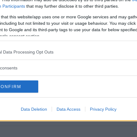
Participants
that may further disclose it to other third parties.
et.se och då bemöts med negativitet från resp säljare. Vad är skillnaden f
nader i detta förutom ett bemötande? Eller grundar sig den...
 that this website/app uses one or more Google services and may gath
Svar: 105
Forum:
Diskussion
 klocka
svensksåld
uret.se
including but not limited to your visit or usage behaviour. You may click 
 to Google and its third-party tags to use your data for below specifi
ogle consent section.
s för mig att göra ett eget konto. Jag är nämligen en del frågor. Jag köpte 
 kan kontrollera att klockan är äkta, hur man ska gå tillväga...
l Data Processing Opt Outs
Svar: 4
Forum:
Diskussion
consents
 och tittar mest just nu på en Omega Seamaster 300 m, gillar hur den ser ut o
lok på inköpsställe, jag har tittat på Uret.se och MyWatch...
Svar: 15
Forum:
Diskussion
omega seamaster
uret.se
CONFIRM
ketöppning)
on! Nämligen Malmö/Vellinge. Stod otålmodigt och väntade utanför ICA inna
Data Deletion
Data Access
Privacy Policy
 vid ett rödljus! Den här låg inuti lådan I...
Svar: 554
Forum:
Diskussion
assaround
uret
uret.se