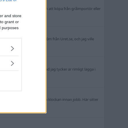
ör mig som konsument mellan att köpa från gråimportör eller
er and store
to grant or
ed purposes
igår en Omega Seamaster 300m från Uret.se, och jag ville
ch den ligger även inom vad jag tycker är rimligt lägga i
n de öppnade för att hämta klockan innan jobb. Här sitter