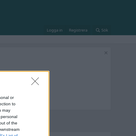
Logga in
Registrera
Sök
sonal or
ection to
ou may
 personal
out of the
 downstream
B’s List of