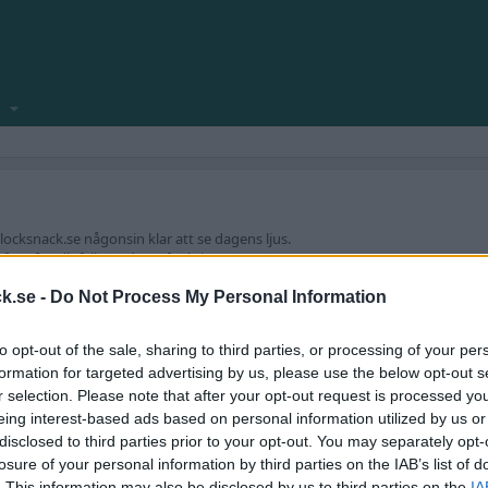
locksnack.se någonsin klar att se dagens ljus.
amför allt fyllt med nya funktioner.
ekniska frågeställningar.
k.se -
Do Not Process My Personal Information
kforum!
to opt-out of the sale, sharing to third parties, or processing of your per
formation for targeted advertising by us, please use the below opt-out s
r selection. Please note that after your opt-out request is processed y
eing interest-based ads based on personal information utilized by us or
disclosed to third parties prior to your opt-out. You may separately opt-
losure of your personal information by third parties on the IAB’s list of
. This information may also be disclosed by us to third parties on the
IA