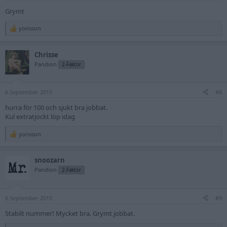
:
Grymt
yonsson
R
e
a
Chrisse
c
t
Pandion
2-Faktor
i
o
n
6 September 2015
s
#8
:
hurra för 100 och sjukt bra jobbat.
Kul extratjockt löp idag
yonsson
R
e
a
snoozarn
c
t
Pandion
2-Faktor
i
o
n
6 September 2015
s
#9
:
Stabilt nummer! Mycket bra. Grymt jobbat.