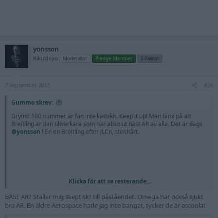
yonsson
Kikuchiyo
Moderator
Pledge Member
2-Faktor
7 September 2015
#26
Gummo skrev:
Grymt! 100 nummer är fan inte kattskit. Keep it up! Men tänk på att
Breitling är den tillverkare som har absolut bäst AR av alla. Det är dags
@yonsson
! En en Breitling efter JLCn, stenhårt.
Klicka för att se resterande...
BÄST AR? Ställer mig skeptiskt till påståendet. Omega har också sjukt
bra AR. En äldre Aerospace hade jag inte bangat, tycker de är ascoola!