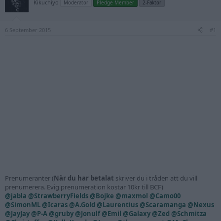
Kikuchiyo
Moderator
Pledge Member
2-Faktor
6 September 2015
#1
Prenumeranter (
När du har betalat
skriver du i tråden att du vill
prenumerera. Evig prenumeration kostar 10kr till BCF)
@jabla
@StrawberryFields
@Bojke
@maxmol
@Camo00
@SimonML
@Icaras
@A.Gold
@Laurentius
@Scaramanga
@Nexus
@JayJay
@P-A
@gruby
@Jonulf
@Emil
@Galaxy
@Zed
@Schmitza