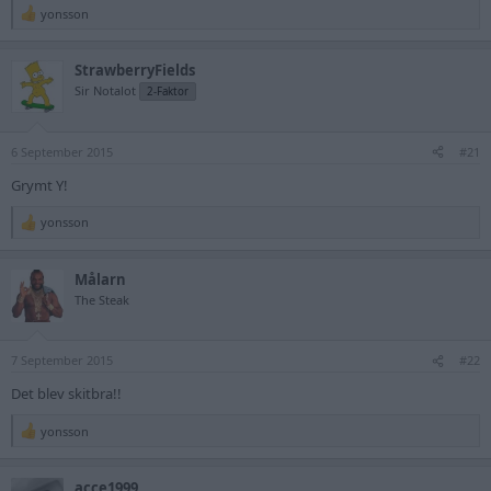
yonsson
R
e
a
StrawberryFields
c
t
Sir Notalot
2-Faktor
i
o
n
6 September 2015
s
#21
:
Grymt Y!
yonsson
R
e
a
Målarn
c
t
The Steak
i
o
n
7 September 2015
s
#22
:
Det blev skitbra!!
yonsson
R
e
a
acce1999
c