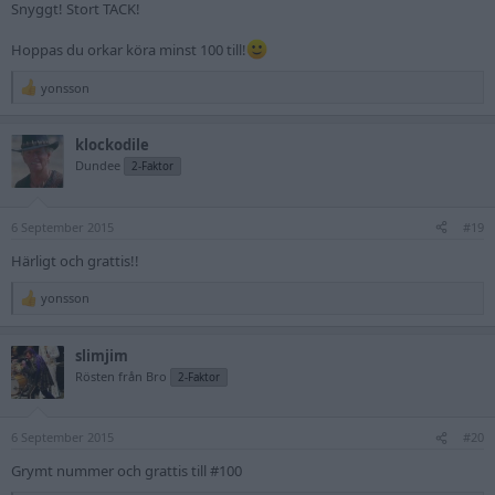
Snyggt! Stort TACK!
Hoppas du orkar köra minst 100 till!
yonsson
R
e
a
klockodile
c
t
Dundee
2-Faktor
i
o
n
6 September 2015
s
#19
:
Härligt och grattis!!
yonsson
R
e
a
slimjim
c
t
Rösten från Bro
2-Faktor
i
o
n
6 September 2015
s
#20
:
Grymt nummer och grattis till #100