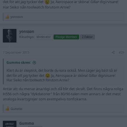
det för att jag tycker det
Ja, Aerospace är sköna! Gillar digi/visare!
Har Seiko nån toolwatch förutom Arnie?
yonsson
R
e
a
yonsson
c
t
Kikuchiyo
Moderator
Pledge Member
2-Faktor
i
o
n
7 September 2015
s
#29
:
Gummo skrev:
Klart du är skeptisk, det borde du vara också. Men säger jag bäst så är
det för att jag tycker det
Ja, Aerospace är sköna! Gillar digi/visare!
Har Seiko nån toolwatch förutom Arnie?
Antar att du menar ana/digi och då blir det skralt. Det finns några roliga
H556 och några "dykdatorer" från 80/90-talen men annars är det mest
analoga kvartsgrejer som exempelvis tonfiskarna.
Gummo
R
e
a
Gummo
c