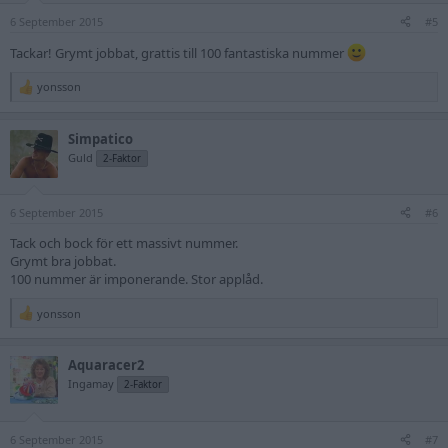
n
6 September 2015
s
#5
:
Tackar! Grymt jobbat, grattis till 100 fantastiska nummer
yonsson
R
e
a
Simpatico
c
t
Guld
2-Faktor
i
o
n
6 September 2015
s
#6
:
Tack och bock för ett massivt nummer.
Grymt bra jobbat.
100 nummer är imponerande. Stor applåd.
yonsson
R
e
a
Aquaracer2
c
t
Ingamay
2-Faktor
i
o
n
6 September 2015
s
#7