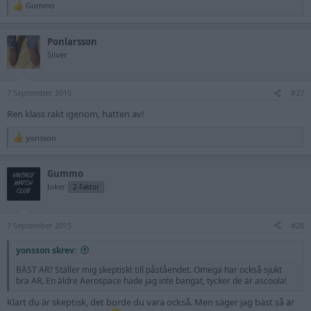
Gummo
R
e
a
Ponlarsson
c
t
Silver
i
o
n
7 September 2015
s
#27
:
Ren klass rakt igenom, hatten av!
yonsson
R
e
a
Gummo
c
t
Joker
2-Faktor
i
o
n
7 September 2015
s
#28
:
yonsson skrev:
BÄST AR? Ställer mig skeptiskt till påståendet. Omega har också sjukt
bra AR. En äldre Aerospace hade jag inte bangat, tycker de är ascoola!
Klart du är skeptisk, det borde du vara också. Men säger jag bäst så är