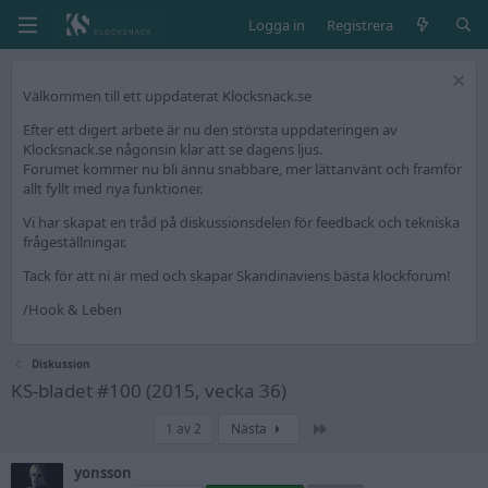
Logga in
Registrera
Välkommen till ett uppdaterat Klocksnack.se
Efter ett digert arbete är nu den största uppdateringen av
Klocksnack.se någonsin klar att se dagens ljus.
Forumet kommer nu bli ännu snabbare, mer lättanvänt och framför
allt fyllt med nya funktioner.
Vi har skapat en tråd på diskussionsdelen för feedback och tekniska
frågeställningar.
Tack för att ni är med och skapar Skandinaviens bästa klockforum!
/Hook & Leben
Diskussion
KS-bladet #100 (2015, vecka 36)
Sista
1 av 2
Nästa
yonsson