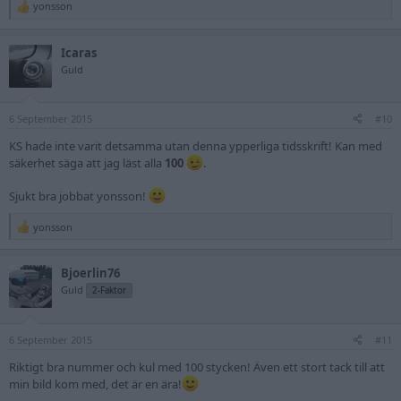
yonsson
R
e
a
Icaras
c
t
Guld
i
o
n
6 September 2015
s
#10
:
KS hade inte varit detsamma utan denna ypperliga tidsskrift! Kan med
säkerhet säga att jag läst alla
100
.
Sjukt bra jobbat yonsson!
yonsson
R
e
a
Bjoerlin76
c
t
Guld
2-Faktor
i
o
n
6 September 2015
s
#11
:
Riktigt bra nummer och kul med 100 stycken! Även ett stort tack till att
min bild kom med, det är en ära!