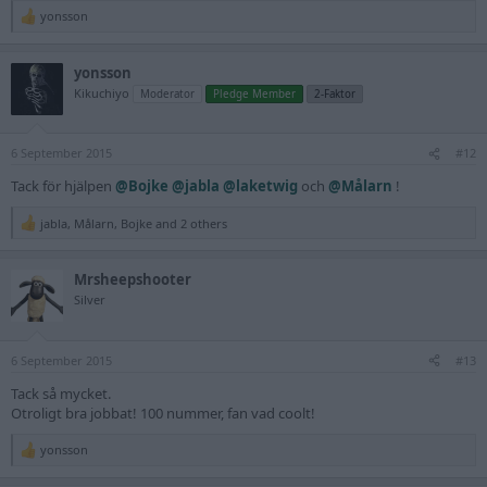
yonsson
R
e
a
yonsson
c
t
Kikuchiyo
Moderator
Pledge Member
2-Faktor
i
o
n
6 September 2015
s
#12
:
Tack för hjälpen
@Bojke
@jabla
@laketwig
och
@Målarn
!
jabla
,
Målarn
,
Bojke
and 2 others
R
e
a
Mrsheepshooter
c
t
Silver
i
o
n
6 September 2015
s
#13
:
Tack så mycket.
Otroligt bra jobbat! 100 nummer, fan vad coolt!
yonsson
R
e