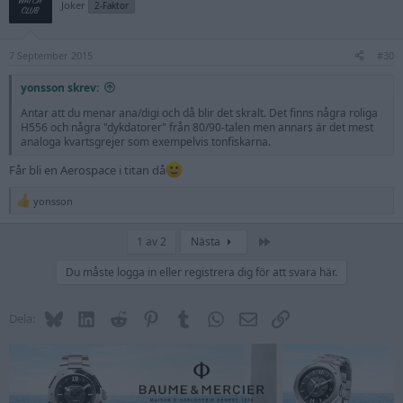
t
Joker
2-Faktor
i
o
n
7 September 2015
s
#30
:
yonsson skrev:
Antar att du menar ana/digi och då blir det skralt. Det finns några roliga
H556 och några "dykdatorer" från 80/90-talen men annars är det mest
analoga kvartsgrejer som exempelvis tonfiskarna.
Får bli en Aerospace i titan då
yonsson
R
e
a
Sista
1 av 2
Nästa
c
t
Du måste logga in eller registrera dig för att svara här.
i
o
n
s
Bluesky
LinkedIn
Reddit
Pinterest
Tumblr
WhatsApp
E-post
Länk
Dela:
: