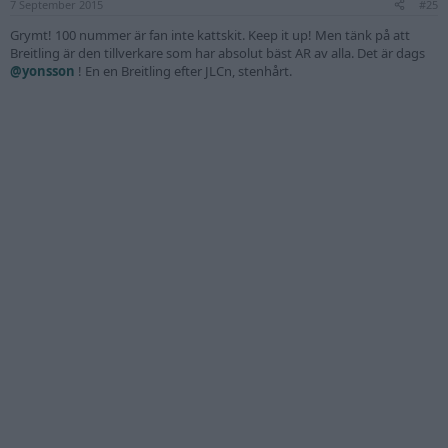
7 September 2015
s
#25
:
Grymt! 100 nummer är fan inte kattskit. Keep it up! Men tänk på att
Breitling är den tillverkare som har absolut bäst AR av alla. Det är dags
@yonsson
! En en Breitling efter JLCn, stenhårt.