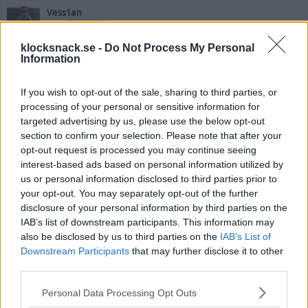
a
Vess1an
c
t
IG-88
2-Faktor
i
o
klocksnack.se -
Do Not Process My Personal
n
Information
6 September 2015
s
#14
:
100 nummer och Fremstar i blaskan
If you wish to opt-out of the sale, sharing to third parties, or
Det går bra nu, imponerande jobbat
@yonsson
!
processing of your personal or sensitive information for
yonsson
targeted advertising by us, please use the below opt-out
R
e
section to confirm your selection. Please note that after your
a
opt-out request is processed you may continue seeing
P-A
c
interest-based ads based on personal information utilized by
t
Sir Spamalot
2-Faktor
i
us or personal information disclosed to third parties prior to
o
your opt-out. You may separately opt-out of the further
n
6 September 2015
s
#15
disclosure of your personal information by third parties on the
:
IAB’s list of downstream participants. This information may
Härligt
bra jobbat!
also be disclosed by us to third parties on the
IAB’s List of
Downstream Participants
that may further disclose it to other
yonsson
R
third parties.
e
a
Grafton
c
Please note that this website/app uses one or more Google
Personal Data Processing Opt Outs
t
Dr Messerschmitt
2-Faktor
services and may gather and store information including but
i