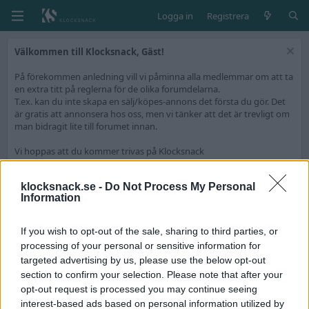
Logga in
Registrera
Välkommen till Klocksnack, Gäst!
På förekommen anledning vill vi påminna alla medlemmar om att ta
en extra titt på reglerna för de olika forumdelarna.
T.ex. kan du inte skapa en sälj/köpes-annons det första du gör. Det
är gratis att annonsera hos oss, men vi tänker att det är trevligt om
man bidragit lite till forumet innan.
Vi hoppas att du kommer trivas på Klocksnack
/Ledningen
klocksnack.se -
Do Not Process My Personal
Information
Välkommen till ett uppdaterat Klocksnack.se
If you wish to opt-out of the sale, sharing to third parties, or
Efter ett digert arbete är nu den största uppdateringen av
processing of your personal or sensitive information for
Klocksnack.se någonsin klar att se dagens ljus.
targeted advertising by us, please use the below opt-out
Forumet kommer nu bli ännu snabbare, mer lättanvänt och framför
section to confirm your selection. Please note that after your
allt fyllt med nya funktioner.
opt-out request is processed you may continue seeing
Vi har skapat en tråd på diskussionsdelen för feedback och tekniska
interest-based ads based on personal information utilized by