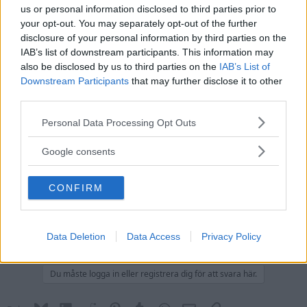
frågeställningar.
us or personal information disclosed to third parties prior to
Tack för att ni är med och skapar Skandinaviens bästa klockforum!
your opt-out. You may separately opt-out of the further
disclosure of your personal information by third parties on the
/Hook & Leben
IAB’s list of downstream participants. This information may
also be disclosed by us to third parties on the
IAB’s List of
Handla - Köpes
Downstream Participants
that may further disclose it to other
Vintage omega
third parties.
Köpes
Please note that this website/app uses one or more Google
Personal Data Processing Opt Outs
Åskviggen
services and may gather and store information including but
Silver
not limited to your visit or usage behaviour. You may click to
Google consents
grant or deny consent to Google and its third-party tags to
14 Oktober 2020
#1
use your data for below specified purposes in below Google
CONFIRM
consent section.
Sugen på att köpa 50-tals Omega.
Gärna beefy lugs Och automatiskt urverk. premierar en smidig och bra
affär framför ett lågt pris.
DM om ni har en så tar vi det därifrån!
Data Deletion
Data Access
Privacy Policy
väl mött!
Du måste logga in eller registrera dig för att svara här.