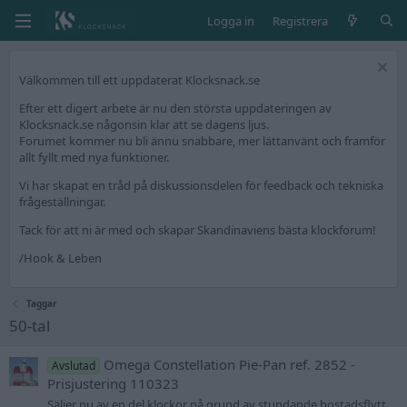
Logga in
Registrera
Välkommen till ett uppdaterat Klocksnack.se
Efter ett digert arbete är nu den största uppdateringen av
Klocksnack.se någonsin klar att se dagens ljus.
Forumet kommer nu bli ännu snabbare, mer lättanvänt och framför
allt fyllt med nya funktioner.
Vi har skapat en tråd på diskussionsdelen för feedback och tekniska
frågeställningar.
Tack för att ni är med och skapar Skandinaviens bästa klockforum!
/Hook & Leben
Taggar
50-tal
Omega Constellation Pie-Pan ref. 2852 -
Avslutad
Prisjustering 110323
Säljer nu av en del klockor på grund av stundande bostadsflytt.