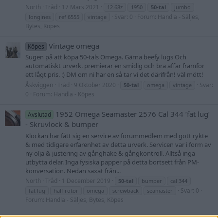
North
Tråd
17 Mars 2021
12.68z
1950
50-tal
jumbo
Svar: 0
Forum:
Handla - Säljes,
longines
ref 6555
vintage
Bytes, Köpes
Vintage omega
Köpes
Sugen på att köpa 50-tals Omega. Gärna beefy lugs Och
automatiskt urverk. premierar en smidig och bra affär framför
ett lågt pris. :) DM om ni har en så tar vi det därifrån! väl mött!
Åskviggen
Tråd
9 Oktober 2020
Svar:
50-tal
omega
vintage
0
Forum:
Handla - Köpes
1952 Omega Seamaster 2576 Cal 344 ’fat lug’
Avslutad
- Skruvlock & bumper
Klockan har fått sig en service av forummedlem med gott rykte
& med tidigare erfarenhet av detta urverk. Servicen var i form av
ny olja & justering av gånghake & gångkontroll. Alltså inga
utbytta delar. Inga fysiska papper på detta bortsett från PM-
konversation. Nedan saxat från...
North
Tråd
1 December 2019
50-tal
bumper
cal 344
Svar: 0
fat lug
half rotor
omega
screwback
seamaster
Forum:
Handla - Säljes, Bytes, Köpes