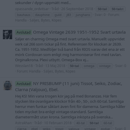
sekunder / dygn uppmätt med...
opassande_ordvitsar
Tråd
26 September 2018
50-tal
50-tal
et
Svar: 0
Forum:
bauhaus
dauphine
guld
j83
junghans
Handla - Säljes, Bytes, Köpes
Omega Vintage 2639 1951-1952 Svart urtavla
Avslutad
Säljer en charmig Omega med svart urtavla. Manuellt uppvridet
verk cal 266 som tickar på fint. Referensen för klockan är 2639.
Ca. 1951-1952. Medföljer två band från RIOS varav det ena är ett
mörk Cordovan som enligt mig harmoniserar fint med tavlan.
Orginalkrona. Plexi utbytt. Omega-Box ej...
Wesslan18
Tråd
13 Maj 2018
Svar: 0
50-tal
omega
vintage
Forum:
Handla - Säljes, Bytes, Köpes
NY PRISBUMP (11 juni) Tissot, Seiko, Zodiac,
Avslutad
Clarna (Valjoux), Ebel.
Hej KS! Min vana trogen kör jag på med Bonanzas. Här fem
stycken lite ovanligare klockor från 40-, 50-, och 60-tal. Samtliga
herrur men funkar såklart även fint för damerna. Samtliga håller
tiden mycket bra enligt vintage-standard. Samtliga
diametermått utan krona. Samtliga inköpta på svenska...
Astrakhan
Tråd
10 Februari 2018
40-tal
50-tal
60-tal
Svar: 0
clarna
ebel
seiko
tissot
valjoux
vintage
zodiac