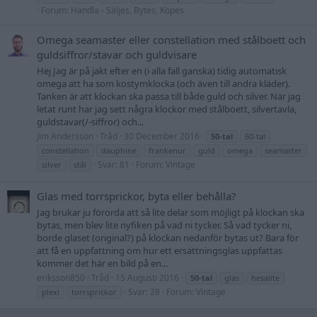
Forum:
Handla - Säljes, Bytes, Köpes
Omega seamaster eller constellation med stålboett och
guldsiffror/stavar och guldvisare
Hej Jag är på jakt efter en (i alla fall ganska) tidig automatisk
omega att ha som kostymklocka (och även till andra kläder).
Tanken är att klockan ska passa till både guld och silver. När jag
letat runt har jag sett några klockor med stålboett, silvertavla,
guldstavar(/-siffror) och...
Jim Andersson
Tråd
30 December 2016
50-tal
60-tal
constellation
dauphine
frankenur
guld
omega
seamaster
Svar: 81
Forum:
Vintage
silver
stål
Glas med torrsprickor, byta eller behålla?
Jag brukar ju förorda att så lite delar som möjligt på klockan ska
bytas, men blev lite nyfiken på vad ni tycker. Så vad tycker ni,
borde glaset (original?) på klockan nedanför bytas ut? Bara för
att få en uppfattning om hur ett ersättningsglas uppfattas
kommer det här en bild på en...
eriksson850
Tråd
15 Augusti 2016
50-tal
glas
hesalite
Svar: 28
Forum:
Vintage
plexi
torrsprickor