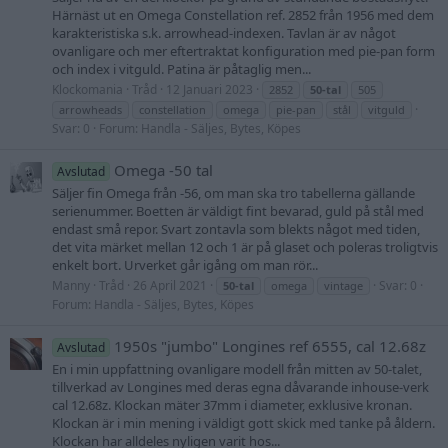
Härnäst ut en Omega Constellation ref. 2852 från 1956 med dem
karakteristiska s.k. arrowhead-indexen. Tavlan är av något
ovanligare och mer eftertraktat konfiguration med pie-pan form
och index i vitguld. Patina är påtaglig men...
Klockomania
Tråd
12 Januari 2023
2852
50-tal
505
arrowheads
constellation
omega
pie-pan
stål
vitguld
Svar: 0
Forum:
Handla - Säljes, Bytes, Köpes
Omega -50 tal
Avslutad
Säljer fin Omega från -56, om man ska tro tabellerna gällande
serienummer. Boetten är väldigt fint bevarad, guld på stål med
endast små repor. Svart zontavla som blekts något med tiden,
det vita märket mellan 12 och 1 är på glaset och poleras troligtvis
enkelt bort. Urverket går igång om man rör...
Manny
Tråd
26 April 2021
Svar: 0
50-tal
omega
vintage
Forum:
Handla - Säljes, Bytes, Köpes
1950s "jumbo" Longines ref 6555, cal 12.68z
Avslutad
En i min uppfattning ovanligare modell från mitten av 50-talet,
tillverkad av Longines med deras egna dåvarande inhouse-verk
cal 12.68z. Klockan mäter 37mm i diameter, exklusive kronan.
Klockan är i min mening i väldigt gott skick med tanke på åldern.
Klockan har alldeles nyligen varit hos...