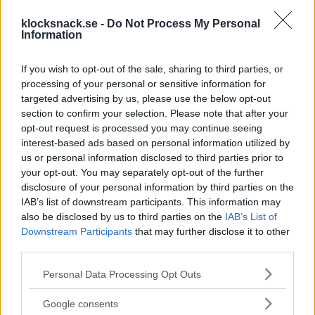
Vintage omega 50-talare nu med flex
Avslutad
Då var det dags att sälja vintage omegan. Manuellt uppdrag 36
klocksnack.se -
Do Not Process My Personal
mm Servad för ca 3 år sedan, dock slarvat bort kvittot. Går något
Information
för fort mellan 30 sekunder och en minut per dygn. Någon ytlig
repa på plexit finns också. Överlag rätt okej skick. Liten repa och
patina finns på tavlan. Säljes på ett...
If you wish to opt-out of the sale, sharing to third parties, or
processing of your personal or sensitive information for
Kajjan
Tråd
28 Mars 2019
Svar: 0
50-tal
omega
vintage
Forum:
Handla - Säljes, Bytes, Köpes
targeted advertising by us, please use the below opt-out
section to confirm your selection. Please note that after your
Omega Seamaster 50-tal med tjocka bandhorn
Avslutad
opt-out request is processed you may continue seeing
För att skapa lite utrymme för ny klocka säljer jag denna Omega
interest-based ads based on personal information utilized by
Seamaster Calendar 2849 från ca -59, köpt här på KS. Riktigt
us or personal information disclosed to third parties prior to
härlig 34mm tryckboett stål med 18mm mellan sina tjocka
your opt-out. You may separately opt-out of the further
bandhorn och index i guld som reflekterar solljus på ett
disclosure of your personal information by third parties on the
fantastiskt sätt! Tavlan har en jämn gyllengul patina...
IAB’s list of downstream participants. This information may
Erik83
Tråd
7 Februari 2019
Svar:
50-tal
omega
seamaster
also be disclosed by us to third parties on the
IAB’s List of
0
Forum:
Handla - Säljes, Bytes, Köpes
Downstream Participants
that may further disclose it to other
third parties.
Omega Constellation Pie-Pan 2852-9sc
Avslutad
:omega: Säljer en Omega Constellation med tidig så kallad Pie-
Please note that this website/app uses one or more Google
Personal Data Processing Opt Outs
Pan urtavla, boett modell 2852-9sc, från 1958 i bra skick. Klockan
services and may gather and store information including but
har ett kronometerklassat urverk cal.505 som gå mkt. fint och
not limited to your visit or usage behaviour. You may click to
Google consents
håller tiden bra. Nyservat i oktober 2018 (kvitto finns), i samband