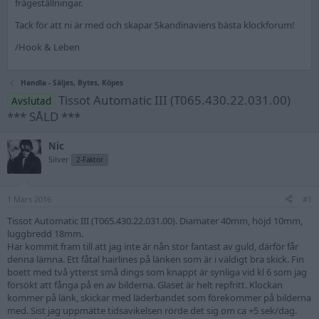
frågeställningar.
Tack för att ni är med och skapar Skandinaviens bästa klockforum!
/Hook & Leben
Handla - Säljes, Bytes, Köpes
Tissot Automatic III (T065.430.22.031.00)
Avslutad
*** SÅLD ***
Nic
Silver
2-Faktor
1 Mars 2016
#1
Tissot Automatic III (T065.430.22.031.00). Diamater 40mm, höjd 10mm,
luggbredd 18mm.
Har kommit fram till att jag inte är nån stor fantast av guld, därför får
denna lämna. Ett fåtal hairlines på länken som är i väldigt bra skick. Fin
boett med två ytterst små dings som knappt är synliga vid kl 6 som jag
försökt att fånga på en av bilderna. Glaset är helt repfritt. Klockan
kommer på länk, skickar med läderbandet som förekommer på bilderna
med. Sist jag uppmätte tidsavikelsen rörde det sig om ca +5 sek/dag.