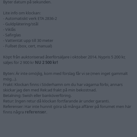
Byter datum på sekunden.
Lite info om klockan:
- Automatiskt verk ETA 2836-2
- Guldplätering/stål
- Viklås
- Safirglas
- Vattentät upp till 30 meter
- Fullset (box, cert, manual)
Köpt från auktoriserad återförsäljare i oktober 2014. Nypris 5 200 kr,
säljes för 2 900 kr
NU 2 500 kr!
Byten: Är inte omöjlig, kom med förslag får vi se (men inget gammalt
mög…).
Frakt: Klockan finns i Söderhamn om du har vägarna förbi, annars
skickar jag den med Rek:ad frakt på min bekostnad.
Betalning: Swish eller banköverföring.
Retur: Ingen retur då klockan fortfarande är under garanti.
Referenser: Har inte hunnit göra så många affärer på forumet men här
finns några
referenser
.