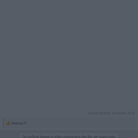
Senast ändrad:
24 Januari 2016
Mattias71
R
e
a
Du måste logga in eller registrera dig för att svara här.