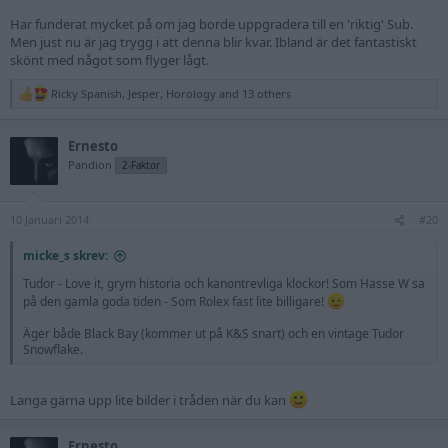
Har funderat mycket på om jag borde uppgradera till en 'riktig' Sub.
Men just nu är jag trygg i att denna blir kvar. Ibland är det fantastiskt
skönt med något som flyger lågt.
Ricky Spanish
,
Jesper
,
Horology
and 13 others
R
e
a
Ernesto
c
t
Pandion
2-Faktor
i
o
n
10 Januari 2014
s
#20
:
micke_s skrev:
Tudor - Love it, grym historia och kanontrevliga klockor! Som Hasse W sa
på den gamla goda tiden - Som Rolex fast lite billigare!
Äger både Black Bay (kommer ut på K&S snart) och en vintage Tudor
Snowflake.
Langa gärna upp lite bilder i tråden när du kan
Ernesto