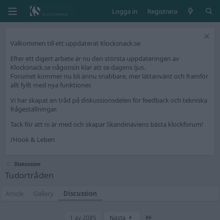
Logga in
Registrera
Välkommen till ett uppdaterat Klocksnack.se
Efter ett digert arbete är nu den största uppdateringen av
Klocksnack.se någonsin klar att se dagens ljus.
Forumet kommer nu bli ännu snabbare, mer lättanvänt och framför
allt fyllt med nya funktioner.
Vi har skapat en tråd på diskussionsdelen för feedback och tekniska
frågeställningar.
Tack för att ni är med och skapar Skandinaviens bästa klockforum!
/Hook & Leben
Diskussion
Tudortråden
Article
Gallery
Discussion
Sista
1 av 2085
Nästa