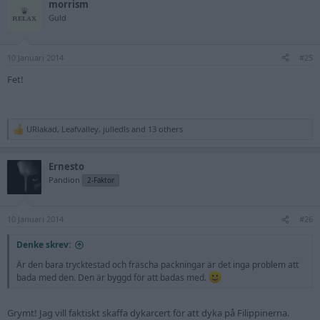
morrism
Guld
10 Januari 2014
#25
Fet!
URlakad
,
Leafvalley
,
julledls
and 13 others
R
e
a
Ernesto
c
t
Pandion
2-Faktor
i
o
n
10 Januari 2014
s
#26
:
Denke skrev:
Är den bara trycktestad och fräscha packningar är det inga problem att
bada med den. Den är byggd för att badas med.
Grymt! Jag vill faktiskt skaffa dykarcert för att dyka på Filippinerna.