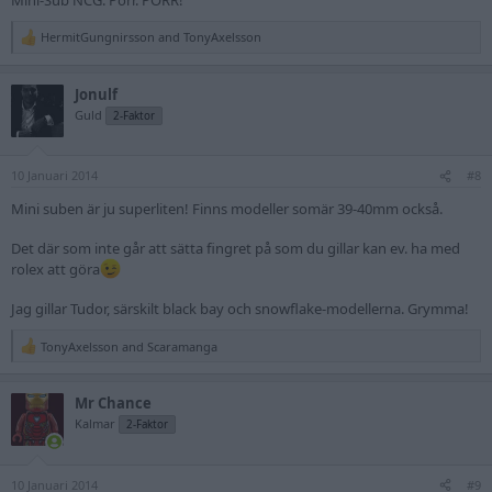
HermitGungnirsson
and
TonyAxelsson
R
e
a
Jonulf
c
t
Guld
2-Faktor
i
o
n
10 Januari 2014
s
#8
:
Mini suben är ju superliten! Finns modeller somär 39-40mm också.
Det där som inte går att sätta fingret på som du gillar kan ev. ha med
rolex att göra
Jag gillar Tudor, särskilt black bay och snowflake-modellerna. Grymma!
TonyAxelsson
and
Scaramanga
R
e
a
Mr Chance
c
t
Kalmar
2-Faktor
i
o
n
10 Januari 2014
s
#9