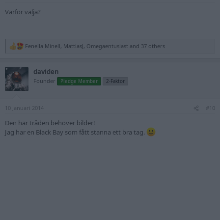
:
Varför välja?
Fenella Minell
,
MattiasJ
,
Omegaentusiast
and 37 others
R
e
a
daviden
c
t
Founder
Pledge Member
2-Faktor
i
o
n
10 Januari 2014
s
#10
:
Den här tråden behöver bilder!
Jag har en Black Bay som fått stanna ett bra tag.