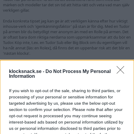
märken och modeller tar det sin tid att hitta rätt och veta vad man själv
verkligen gillar.
Enda konkreta tipset jag kan ge är att verkligen känna efter hur viktigt
inhouse-verk och 'igenkänningsfaktor' på stan är för dig. Med en Tudor
på armen blir du betydligt mer anonym än med en Rolle på armen. Det
är oftast bara dom riktiga nerdarna som uppmärksammar att du bör en
Tudor. Köp inte, t.ex. en Tudor Sub eller Big Block om du egentligen vill
ha nåt annat [läs: en Rolex], då finns det en uppenbar risk att det blir en
'nästan klocka'.
Med det sagt så gillar jag både min egen, och andras, Tudors skarpt.
klocksnack.se -
Do Not Process My Personal
Kolla här t.ex.:
https://klocksnack.se/threads/kaplansköp-äntligen-
Information
klart-tudor-7928.15367/
en av forumets vassaste.
Genci86
,
TonyAxelsson
,
yonsson
and 2 others
If you wish to opt-out of the sale, sharing to third parties, or
R
e
processing of your personal or sensitive information for
a
targeted advertising by us, please use the below opt-out
Ernesto
c
section to confirm your selection. Please note that after your
t
Pandion
2-Faktor
i
opt-out request is processed you may continue seeing
o
interest-based ads based on personal information utilized by
n
10 Januari 2014
s
#15
us or personal information disclosed to third parties prior to
: