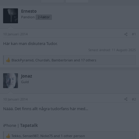
Ernesto
Pandion
2-Faktor
10 Januari 2014
#1
Här kan man diskutera Tudor.
Senast ändrad:
11 Augusti 2025
BlackPyramid
,
Churdah
,
Bamberbrian
and 17 others
R
e
a
Jonaz
c
t
Guld
i
o
n
10 Januari 2014
s
#2
:
Näää. Det finns allt några tudorfans här med...
iPhone |
Tapatalk
Tekko
,
Sensei987
,
Nicke75
and 1 other person
R