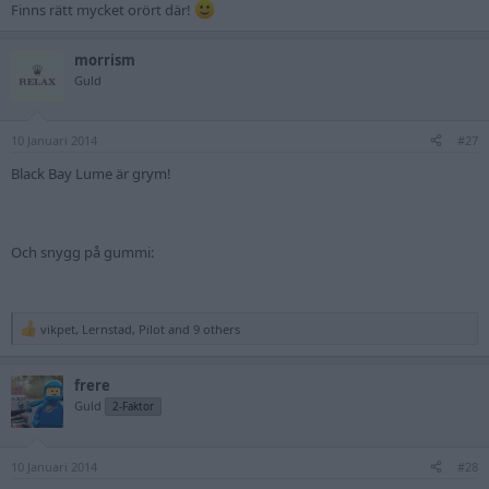
Finns rätt mycket orört där!
morrism
Guld
10 Januari 2014
#27
Black Bay Lume är grym!
Och snygg på gummi:
vikpet
,
Lernstad
,
Pilot
and 9 others
R
e
a
frere
c
t
Guld
2-Faktor
i
o
n
10 Januari 2014
s
#28
: