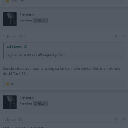
Edison70
R
e
a
Ernesto
c
t
Pandion
2-Faktor
i
o
n
10 Januari 2014
s
#6
:
ssl skrev:
Jag har bara en sak att säga dig: Kör!
Såvida inte du vill sponsra mig så får den idén vänta. Det är en bra idé
dock! Tack SSL!
ssl
R
e
a
Ernesto
c
t
Pandion
2-Faktor
i
o
n
10 Januari 2014
s
#7
:
Mini-Sub NCG. Porr. PORR!