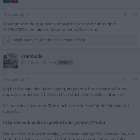
i
o
n
10 Januari 2014
s
#13
:
Om man som du lipar över tunna armar är tipset Submariner
75190/75090 - en midsize-Submariner på 35ish mm.
Bodén
,
vonbahr
,
Ernesto
and 1 other person
R
e
a
krämbulle
c
t
Alltid sugen på inköp
2-Faktor
i
o
n
10 Januari 2014
s
#14
:
Jag har lärt mig, den hårda vägen, att jag ofta har extremt svårt att
upptäcka ironi i skrift, hela den här trådstarten kanske är ironisk?
Vill man lära sig mer om Tudor, och 'den där Hans' är det lämpligt att
börja här:
http://en.wikipedia.org/wiki/Tudor_(watch)#Tudor
Det har skrivits mycket trevligt, och visats många fina exemplar av, om
Tudor här på forumet. Ta din tid att botanisera runt. Som med alla