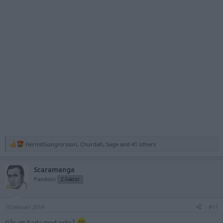
HermitGungnirsson
,
Churdah
,
Sage
and 41 others
R
e
a
Scaramanga
c
t
Pandion
2-Faktor
i
o
n
10 Januari 2014
s
#11
:
Går att bada med också