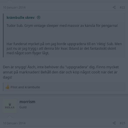
10 Januari 2014
#22
krämbulle skrev:
Tudor Sub. Grym vintage sleeper med massor av känsla för pengarna!
Har funderat mycket på om jag borde uppgradera till en 'riktig' Sub. Men
just nu är jag trygg i att denna blir kvar. Ibland är det fantastiskt skönt
med något som flyger lågt.
Den är snygg! Äsch, inte behöver du "uppgradera" dig. Finns mycket
annat på marknaden! Behåll den där och köp något coolt när det är
dags!
Pilot
and
krämbulle
R
e
a
morrism
c
t
Guld
i
o
n
10 Januari 2014
s
#23
: