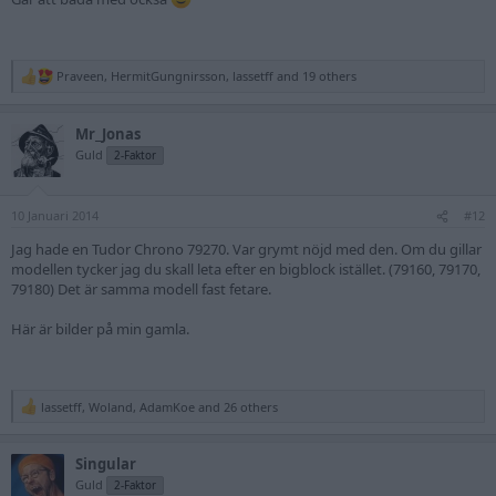
Praveen
,
HermitGungnirsson
,
lassetff
and 19 others
R
e
a
Mr_Jonas
c
t
Guld
2-Faktor
i
o
n
10 Januari 2014
s
#12
:
Jag hade en Tudor Chrono 79270. Var grymt nöjd med den. Om du gillar
modellen tycker jag du skall leta efter en bigblock istället. (79160, 79170,
79180) Det är samma modell fast fetare.
Här är bilder på min gamla.
lassetff
,
Woland
,
AdamKoe
and 26 others
R
e
a
Singular
c
t
Guld
2-Faktor