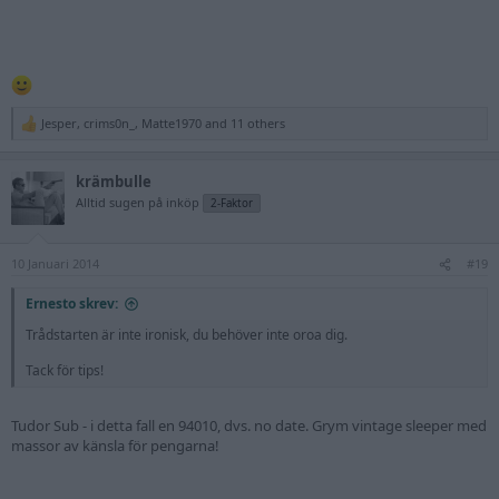
Jesper
,
crims0n_
,
Matte1970
and 11 others
R
e
a
krämbulle
c
t
Alltid sugen på inköp
2-Faktor
i
o
n
10 Januari 2014
s
#19
:
Ernesto skrev:
Trådstarten är inte ironisk, du behöver inte oroa dig.
Tack för tips!
Tudor Sub - i detta fall en 94010, dvs. no date. Grym vintage sleeper med
massor av känsla för pengarna!