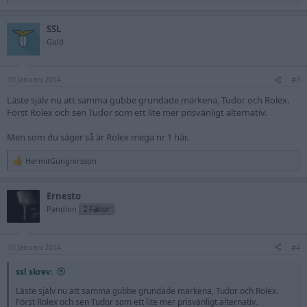
e
a
SSL
c
t
Guld
i
o
n
10 Januari 2014
s
#3
:
Läste själv nu att samma gubbe grundade märkena, Tudor och Rolex.
Först Rolex och sen Tudor som ett lite mer prisvänligt alternativ.
Men som du säger så är Rolex mega nr 1 här.
HermitGungnirsson
R
e
a
Ernesto
c
t
Pandion
2-Faktor
i
o
n
10 Januari 2014
s
#4
:
ssl skrev:
Läste själv nu att samma gubbe grundade märkena, Tudor och Rolex.
Först Rolex och sen Tudor som ett lite mer prisvänligt alternativ.