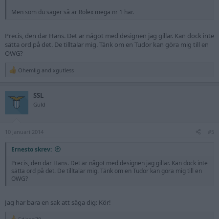
Men som du säger så är Rolex mega nr 1 här.
Precis, den där Hans. Det är något med designen jag gillar. Kan dock inte
sätta ord på det. De tilltalar mig. Tänk om en Tudor kan göra mig till en
OWG?
Ohemlig
and
xgutless
R
e
a
SSL
c
t
Guld
i
o
n
10 Januari 2014
s
#5
:
Ernesto skrev:
Precis, den där Hans. Det är något med designen jag gillar. Kan dock inte
sätta ord på det. De tilltalar mig. Tänk om en Tudor kan göra mig till en
OWG?
Jag har bara en sak att säga dig: Kör!