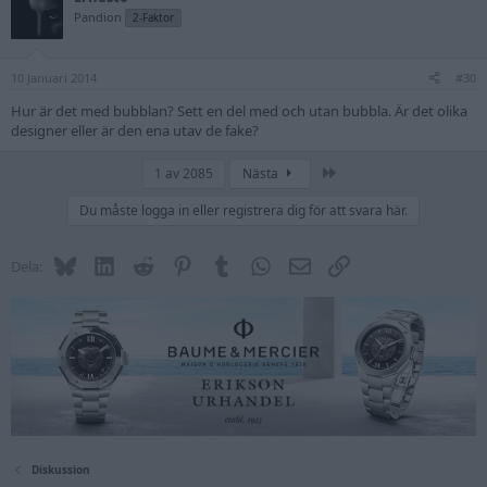
t
Pandion
2-Faktor
i
o
n
10 Januari 2014
s
#30
:
Hur är det med bubblan? Sett en del med och utan bubbla. Är det olika
designer eller är den ena utav de fake?
Sista
1 av 2085
Nästa
Du måste logga in eller registrera dig för att svara här.
Bluesky
LinkedIn
Reddit
Pinterest
Tumblr
WhatsApp
E-post
Länk
Dela:
Diskussion