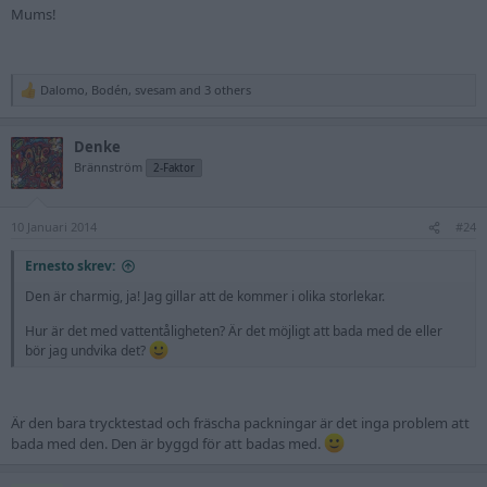
Mums!
Dalomo
,
Bodén
,
svesam
and 3 others
R
e
a
Denke
c
t
Brännström
2-Faktor
i
o
n
10 Januari 2014
s
#24
:
Ernesto skrev:
Den är charmig, ja! Jag gillar att de kommer i olika storlekar.
Hur är det med vattentåligheten? Är det möjligt att bada med de eller
bör jag undvika det?
Är den bara trycktestad och fräscha packningar är det inga problem att
bada med den. Den är byggd för att badas med.