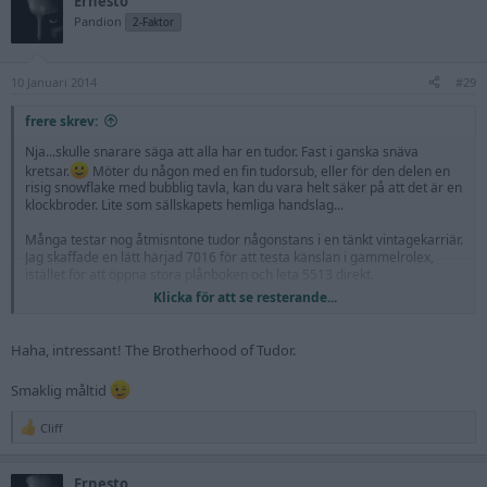
Ernesto
c
t
Pandion
2-Faktor
i
o
n
10 Januari 2014
s
#29
:
frere skrev:
Nja...skulle snarare säga att alla har en tudor. Fast i ganska snäva
kretsar.
Möter du någon med en fin tudorsub, eller för den delen en
risig snowflake med bubblig tavla, kan du vara helt säker på att det är en
klockbroder. Lite som sällskapets hemliga handslag...
Många testar nog åtmisntone tudor någonstans i en tänkt vintagekarriär.
Jag skaffade en lätt härjad 7016 för att testa känslan i gammelrolex,
istället för att öppna stora plånboken och leta 5513 direkt.
Klicka för att se resterande...
Av de nya gillar jag pelagos. Halvnya tudors från 90- och 00-tal känns
däremot iskalla.
Haha, intressant! The Brotherhood of Tudor.
Edit: Bjussar på ett snabbt skott så att du slipper googla "7016". Oj,
lunchdags redan tydligen!
Smaklig måltid
Cliff
R
e
a
Ernesto
c