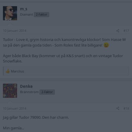
på armen blir du betydligt mer anonym än med en Rolle på armen. Det
är oftast bara dom riktiga nerdarna som uppmärksammar att du bör en
m_s
Tudor. Köp inte, t.ex. en Tudor Sub eller Big Block om du egentligen vill ha
Diamant
2-Faktor
nåt annat [läs: en Rolex], då finns det en uppenbar risk att det blir en
'nästan klocka'.
Med det sagt så gillar jag både min egen, och andras, Tudors skarpt.
10 Januari 2014
#17
Kolla här t.ex.:
https://klocksnack.se/threads/kaplansköp-äntligen-
Tudor - Love it, grym historia och kanontrevliga klockor! Som Hasse W
klart-tudor-7928.15367/
en av forumets vassaste.
sa på den gamla goda tiden - Som Rolex fast lite billigare!
Äger både Black Bay (kommer ut på K&S snart) och en vintage Tudor
Snowflake.
Marcilus
R
e
a
Denke
c
t
Brännström
2-Faktor
i
o
n
10 Januari 2014
s
#18
:
Jag gillar Tudor 79090. Den har charm.
Min gamla...