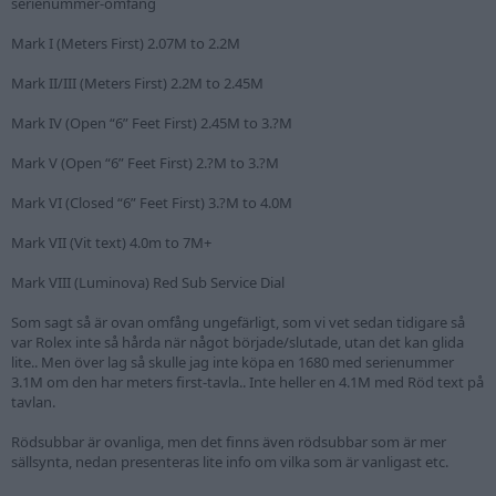
serienummer-omfång
Mark I (Meters First) 2.07M to 2.2M
Mark II/III (Meters First) 2.2M to 2.45M
Mark IV (Open “6” Feet First) 2.45M to 3.?M
Mark V (Open “6” Feet First) 2.?M to 3.?M
Mark VI (Closed “6” Feet First) 3.?M to 4.0M
Mark VII (Vit text) 4.0m to 7M+
Mark VIII (Luminova) Red Sub Service Dial
Som sagt så är ovan omfång ungefärligt, som vi vet sedan tidigare så
var Rolex inte så hårda när något började/slutade, utan det kan glida
lite.. Men över lag så skulle jag inte köpa en 1680 med serienummer
3.1M om den har meters first-tavla.. Inte heller en 4.1M med Röd text på
tavlan.
Rödsubbar är ovanliga, men det finns även rödsubbar som är mer
sällsynta, nedan presenteras lite info om vilka som är vanligast etc.