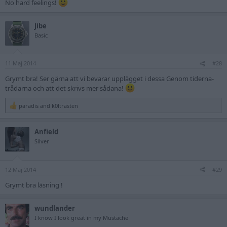
No hard feelings!
Jibe
Basic
11 Maj 2014
#28
Grymt bra! Ser gärna att vi bevarar upplägget i dessa Genom tiderna-
trådarna och att det skrivs mer sådana!
paradis
and
k0ltrasten
R
e
a
Anfield
c
t
Silver
i
o
n
12 Maj 2014
s
#29
:
Grymt bra läsning !
wundlander
I know I look great in my Mustache