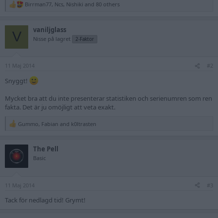
Birrman77
,
Ncs
,
Nishiki
and 80 others
R
e
a
vaniljglass
c
V
t
Nisse på lagret
2-Faktor
i
o
n
11 Maj 2014
s
#2
:
Snyggt!
Mycket bra att du inte presenterar statistiken och serienumren som ren
fakta. Det är ju omöjligt att veta exakt.
Gummo
,
Fabian
and
k0ltrasten
R
e
a
The Pell
c
t
Basic
i
o
n
11 Maj 2014
s
#3
:
Tack för nedlagd tid! Grymt!