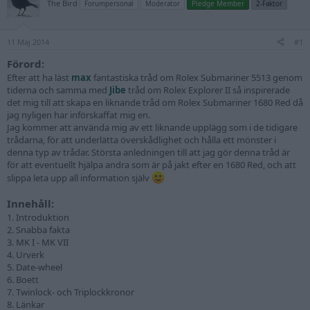
The Bird
Forumpersonal
Moderator
Pledge Member
2-Faktor
11 Maj 2014
#1
Förord:
Efter att ha läst
max
fantastiska tråd om Rolex Submariner 5513 genom
tiderna och samma med
Jibe
tråd om Rolex Explorer II så inspirerade
det mig till att skapa en liknande tråd om Rolex Submariner 1680 Red då
jag nyligen har införskaffat mig en.
Jag kommer att använda mig av ett liknande upplägg som i de tidigare
trådarna, för att underlätta överskådlighet och hålla ett mönster i
denna typ av trådar. Största anledningen till att jag gör denna tråd är
för att eventuellt hjälpa andra som är på jakt efter en 1680 Red, och att
slippa leta upp all information själv
Innehåll:
1. Introduktion
2. Snabba fakta
3. MK I - MK VII
4. Urverk
5. Date-wheel
6. Boett
7. Twinlock- och Triplockkronor
8. Länkar