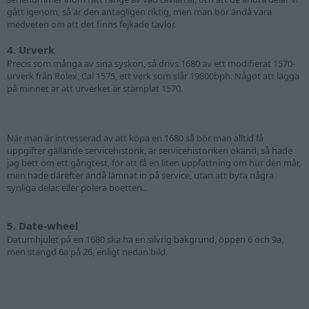
gått igenom, så är den antagligen riktig, men man bör ändå vara
medveten om att det finns fejkade tavlor.
4. Urverk
Precis som många av sina syskon, så drivs 1680 av ett modifierat 1570-
urverk från Rolex, Cal 1575, ett verk som slår 19800bph. Något att lägga
på minnet är att urverket är stämplat 1570.
När man är intresserad av att köpa en 1680 så bör man alltid få
uppgifter gällande servicehistorik, är servicehistoriken okänd, så hade
jag bett om ett gångtest, för att få en liten uppfattning om hur den mår,
men hade därefter ändå lämnat in på service, utan att byta några
synliga delar, eller polera boetten..
5. Date-wheel
Datumhjulet på en 1680 ska ha en silvrig bakgrund, öppen 6 och 9a,
men stängd 6a på 26, enligt nedan bild.