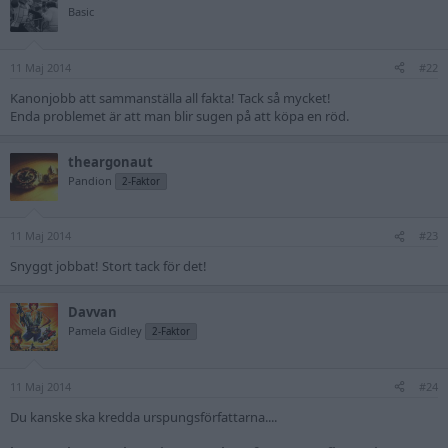
t
Basic
i
o
n
11 Maj 2014
s
#22
:
Kanonjobb att sammanställa all fakta! Tack så mycket!
Enda problemet är att man blir sugen på att köpa en röd.
theargonaut
Pandion
2-Faktor
11 Maj 2014
#23
Snyggt jobbat! Stort tack för det!
Davvan
Pamela Gidley
2-Faktor
11 Maj 2014
#24
Du kanske ska kredda urspungsförfattarna....