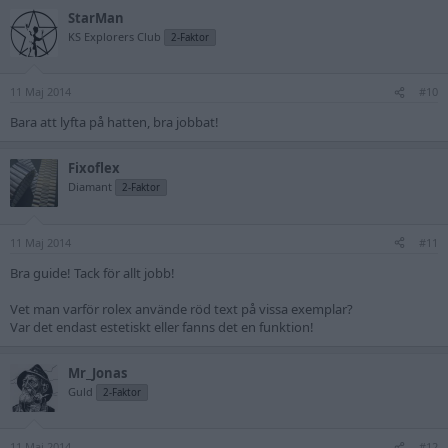
StarMan
KS Explorers Club
2-Faktor
11 Maj 2014
#10
Bara att lyfta på hatten, bra jobbat!
Fixoflex
Diamant
2-Faktor
11 Maj 2014
#11
Bra guide! Tack för allt jobb!
Vet man varför rolex använde röd text på vissa exemplar?
Var det endast estetiskt eller fanns det en funktion!
Mr_Jonas
Guld
2-Faktor
11 Maj 2014
#12