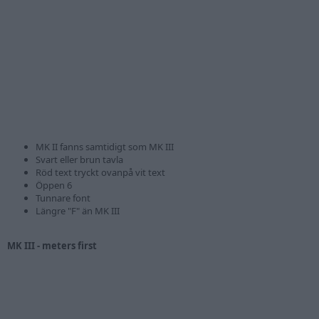
MK II fanns samtidigt som MK III
Svart eller brun tavla
Röd text tryckt ovanpå vit text
Öppen 6
Tunnare font
Längre "F" än MK III
MK III - meters first