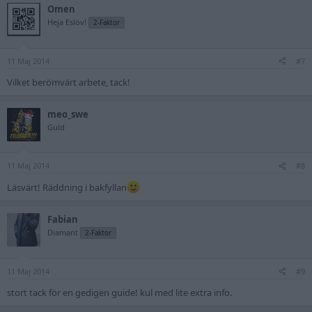
Omen
Heja Eslöv!
2-Faktor
11 Maj 2014
#7
Vilket berömvärt arbete, tack!
meo_swe
Guld
11 Maj 2014
#8
Läsvärt! Räddning i bakfyllan
Fabian
Diamant
2-Faktor
11 Maj 2014
#9
stort tack för en gedigen guide! kul med lite extra info.