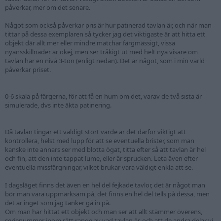
påverkar, mer om det senare.
Något som också påverkar pris är hur patinerad tavlan är, och när man
tittar på dessa exemplaren så tycker jag det viktigaste är att hitta ett
objekt där allt mer eller mindre matchar färgmässigt, vissa
nyansskillnader är okej, men ser tråkigt ut med helt nya visare om
tavlan har en nivå 3-ton (enligt nedan). Det är något, som i min värld
påverkar priset.
0-6 skala på färgerna, för att få en hum om det, varav de två sista är
simulerade, dvs inte äkta patinering.
Då tavlan tingar ett väldigt stort värde är det därför viktigt att
kontrollera, helst med lupp för att se eventuella brister, som man
kanske inte annars ser med blotta ögat, titta efter så att tavlan är hel
och fin, att den inte tappat lume, eller är sprucken. Leta även efter
eventuella missfärgningar, vilket brukar vara väldigt enkla att se.
I dagsläget finns det även en hel del fejkade tavlor, det är något man
bör man vara uppmärksam på, det finns en hel del tells på dessa, men
det är inget som jag tänker gå in på.
Om man har hittat ett objekt och man ser att allt stämmer överens,
serienummer inom rätt range av vad tavlan är, och att de andra delar vi