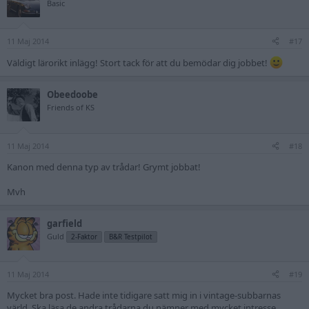
Basic
11 Maj 2014
#17
Väldigt lärorikt inlägg! Stort tack för att du bemödar dig jobbet!
Obeedoobe
Friends of KS
11 Maj 2014
#18
Kanon med denna typ av trådar! Grymt jobbat!
Mvh
garfield
Guld
2-Faktor
B&R Testpilot
11 Maj 2014
#19
Mycket bra post. Hade inte tidigare satt mig in i vintage-subbarnas
värld. Ska läsa de andra trådarna du nämner med mycket intresse