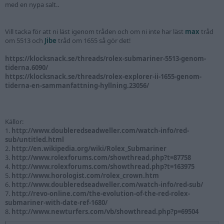
med en nypa salt..
Vill tacka för att ni läst igenom tråden och om ni inte har läst
max
tråd
om 5513 och
Jibe
tråd om 1655 så gör det!
https://klocksnack.se/threads/rolex-submariner-5513-genom-
tiderna.6090/
https://klocksnack.se/threads/rolex-explorer-ii-1655-genom-
tiderna-en-sammanfattning-hyllning.23056/
Källor:
1.
http://www.doubleredseadweller.com/watch-info/red-
sub/untitled.html
2.
http://en.wikipedia.org/wiki/Rolex_Submariner
3.
http://www.rolexforums.com/showthread.php?t=87758
4.
http://www.rolexforums.com/showthread.php?t=163975
5.
http://www.horologist.com/rolex_crown.htm
6.
http://www.doubleredseadweller.com/watch-info/red-sub/
7.
http://revo-online.com/the-evolution-of-the-red-rolex-
submariner-with-date-ref-1680/
8.
http://www.newturfers.com/vb/showthread.php?p=69504