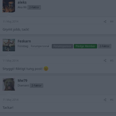
aleks
Aka Wi
2-Faktor
11 Maj 2014
#4
Grymt jobb, tack!
Feskarn
Företag
Forumpersonal
Forumsponsor
Pledge Member
2-Faktor
11 Maj 2014
#5
Snyggt! Riktigt tung post!
Mw79
Diamant
2-Faktor
11 Maj 2014
#6
Tackar!