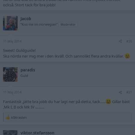
också. Stort tack för bra jobb!
Jacob
”Kiss me im norwegian”
Moderator
11 Maj 2014
#20
Sweet! Guldguide!
Ska nörda ner mig mer i den ikväll. Och sannolikt flera andra kvällar.
paradis
Guld
11 Maj 2014
#21
Fantastisk ,jätte bra jobb du har lagt ner på detta, tack......
Gillar bäst
,Mk I, II ock Mk IV ..........
k0ltrasten
R
e
a
viktor.stefansson
c