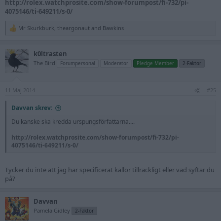
http://rolex.watchprosite.com/show-forumpost/fi-732/pi-
4075146/ti-649211/s-0/
Mr Skurkburk
,
theargonaut
and
Bawkins
R
e
a
k0ltrasten
c
t
The Bird
Forumpersonal
Moderator
Pledge Member
2-Faktor
i
o
n
11 Maj 2014
s
#25
:
Davvan skrev:
Du kanske ska kredda urspungsförfattarna....
http://rolex.watchprosite.com/show-forumpost/fi-732/pi-
4075146/ti-649211/s-0/
Tycker du inte att jag har specificerat källor tillräckligt eller vad syftar du
på?
Davvan
Pamela Gidley
2-Faktor