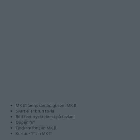
MK III fanns samtidigt som MK II
Svart eller brun tavla
Röd text tryckt direkt på tavlan.
Öppen "6"
Tjockare font än MK II
Kortare "f" än MK II