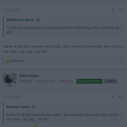
11 Maj 2014
#26
k0ltrasten skrev:
Tycker du inte att jag har specificerat källor tillräckligt eller vad syftar du
på?
Saken är att jag missade det totalt....ber ödmjukt om ursäkt som sig bör
när man....dvs jag....har fel!
k0ltrasten
R
e
a
k0ltrasten
c
t
The Bird
Forumpersonal
Moderator
Pledge Member
2-Faktor
i
o
n
11 Maj 2014
s
#27
:
Davvan skrev:
Saken är att jag missade det totalt....ber ödmjukt om ursäkt som sig bör
när man....dvs jag....har fel!