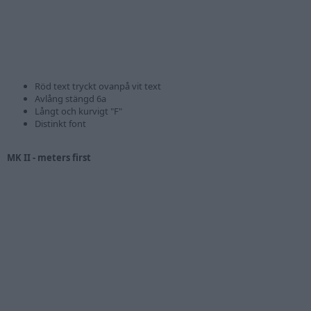
Röd text tryckt ovanpå vit text
Avlång stängd 6a
Långt och kurvigt "F"
Distinkt font
MK II - meters first