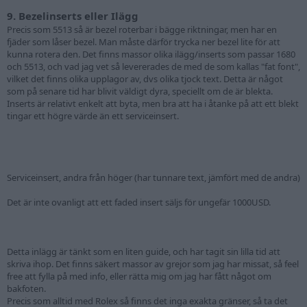
9. Bezelinserts eller Ilägg
Precis som 5513 så är bezel roterbar i bägge riktningar, men har en
fjäder som låser bezel. Man måste därför trycka ner bezel lite för att
kunna rotera den. Det finns massor olika ilägg/inserts som passar 1680
och 5513, och vad jag vet så levererades de med de som kallas "fat font",
vilket det finns olika upplagor av, dvs olika tjock text. Detta är något
som på senare tid har blivit väldigt dyra, speciellt om de är blekta.
Inserts är relativt enkelt att byta, men bra att ha i åtanke på att ett blekt
tingar ett högre värde än ett serviceinsert.
Serviceinsert, andra från höger (har tunnare text, jämfört med de andra)
Det är inte ovanligt att ett faded insert säljs för ungefär 1000USD.
Detta inlägg är tänkt som en liten guide, och har tagit sin lilla tid att
skriva ihop. Det finns säkert massor av grejor som jag har missat, så feel
free att fylla på med info, eller rätta mig om jag har fått något om
bakfoten.
Precis som alltid med Rolex så finns det inga exakta gränser, så ta det