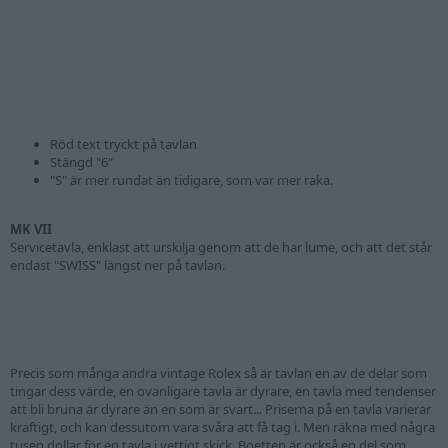
Röd text tryckt på tavlan
Stängd "6"
"S" är mer rundat än tidigare, som var mer raka.
MK VII
Servicetavla, enklast att urskilja genom att de har lume, och att det står
endast "SWISS" längst ner på tavlan.
Precis som många andra vintage Rolex så är tavlan en av de delar som
tingar dess värde, en ovanligare tavla är dyrare, en tavla med tendenser
att bli bruna är dyrare än en som är svart... Priserna på en tavla varierar
kraftigt, och kan dessutom vara svåra att få tag i. Men räkna med några
tusen dollar för en tavla i vettigt skick. Boetten är också en del som