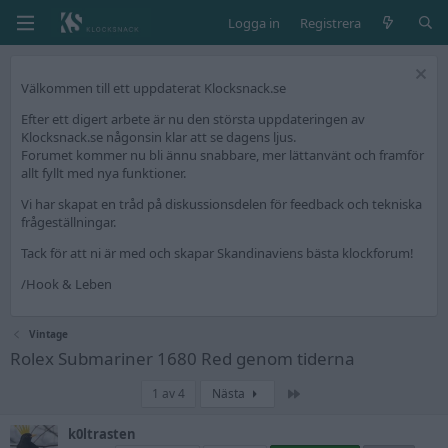
Logga in
Registrera
Välkommen till ett uppdaterat Klocksnack.se
Efter ett digert arbete är nu den största uppdateringen av
Klocksnack.se någonsin klar att se dagens ljus.
Forumet kommer nu bli ännu snabbare, mer lättanvänt och framför
allt fyllt med nya funktioner.
Vi har skapat en tråd på diskussionsdelen för feedback och tekniska
frågeställningar.
Tack för att ni är med och skapar Skandinaviens bästa klockforum!
/Hook & Leben
Vintage
Rolex Submariner 1680 Red genom tiderna
Sista
1 av 4
Nästa
k0ltrasten