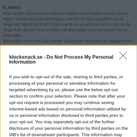
6. Boett
Efter tavlan, så är boetten det som spelar in stort gällande pris. Jag är
ingen mästare på just poleringen, men för att få en uppfattning så
tingar en helt orörd boett högre värde än en polerad, och tyvärr är det
långt ifrån alla som kan konsten att återskapa en polering som liknar
originalet.
Men precis som med alla boetter så ska man titta efter att luggarna har
ungefär samma tjocklek. Det är med stor sannolikhet att caset har fått
sig minst en polering.
klocksnack.se -
Do Not Process My Personal
Information
Några av grejorna man ska ta en titt på är:
1. Serienummer och Ref-nummer, dessa ska vara synliga, antingen med
lupp eller för blotta ögat.
If you wish to opt-out of the sale, sharing to third parties, or
2. Luggarna ska inte vara för tunna, och vara ungefär lika tjocka.
processing of your personal or sensitive information for
3. Kronskydden ska inte vara för tunna, och helst inte ha blivit polerade
targeted advertising by us, please use the below opt-out
till någon annan form än original.
4. Rost, kontrollera att det inte finns rost på och i boett
section to confirm your selection. Please note that after your
opt-out request is processed you may continue seeing
Boettlocket på Rödsubar mellan 2M serie upp till 3.4M var stämplade
interest-based ads based on personal information utilized by
med datumkod, började på "II 69" och slutade med "II 72". Någonstans i
us or personal information disclosed to third parties prior to
3M-rangen så slutade man med datumkod på boettlocket. Så
your opt-out. You may separately opt-out of the further
någonstans runt 73 och framåt, så slutade man med stämplade
disclosure of your personal information by third parties on the
boettlock. Service-lock hade inte heller några stämplar.
IAB’s list of downstream participants. This information may