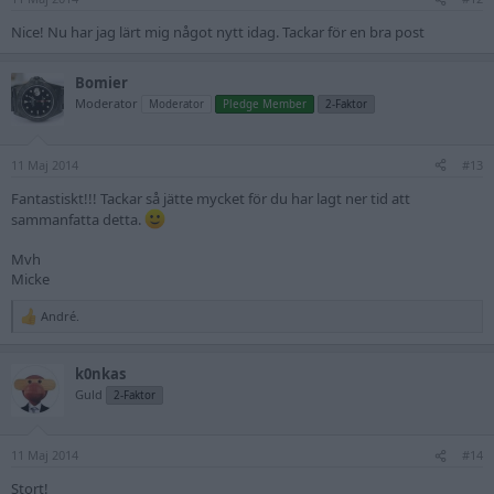
Nice! Nu har jag lärt mig något nytt idag. Tackar för en bra post
Bomier
Moderator
Moderator
Pledge Member
2-Faktor
11 Maj 2014
#13
Fantastiskt!!! Tackar så jätte mycket för du har lagt ner tid att
sammanfatta detta.
Mvh
Micke
André.
R
e
a
k0nkas
c
t
Guld
2-Faktor
i
o
n
11 Maj 2014
s
#14
:
Stort!