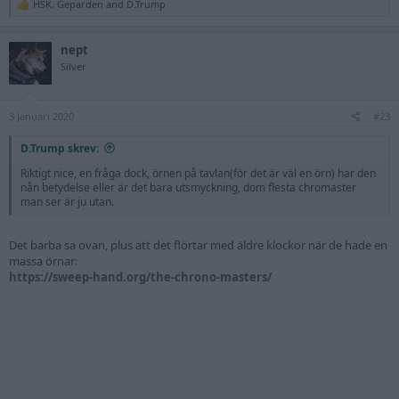
HSK
,
Geparden
and
D.Trump
R
e
a
nept
c
t
Silver
i
o
n
3 Januari 2020
s
#23
:
D.Trump skrev:
Riktigt nice, en fråga dock, örnen på tavlan(för det är väl en örn) har den
nån betydelse eller är det bara utsmyckning, dom flesta chromaster
man ser är ju utan.
Det barba sa ovan, plus att det flörtar med äldre klockor när de hade en
massa örnar:
https://sweep-hand.org/the-chrono-masters/