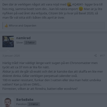
Den där är verkligen något att vara nöjd med
AQ4041- ligger bra till
hos mig, samma boett som din... kan bli nästa import
Man är ju lite
nyfiken på vad året ska erbjuda, Citizen blir ju kvar på Basel 2020, så
man får väl sitta still i båten tills april är över.
Mforce
and
Geparden
R
e
a
namkrad
c
t
Silver
2-Faktor
i
o
n
3 Januari 2020
s
#17
:
Härlig tråd! Har väldigt länge varit sugen på en Chronomaster men
tyckt att ca 37 mm är lite för nätt.
Älskar ju att de går så exakt och det är kanske dax att skaffa en lite mer
diskret dinka. Gillar verkligen perpetual calender oxå.
100 m water resistant, funkar den I vatten eller ska man helst undvika
vatten? Kan ju bli en OWG...
Förresten, vilken är att föredra, batteri eller ecodrive?
BarbaBaba
Pandion
2-Faktor