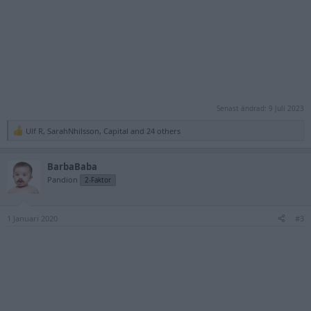
Senast ändrad:
9 Juli 2023
Ulf R
,
SarahNhilsson
,
Capital
and 24 others
R
e
a
BarbaBaba
c
t
Pandion
2-Faktor
i
o
n
1 Januari 2020
s
#3
: