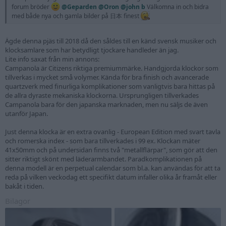
forum bröder
@Geparden
@Oron
@john b
Välkomna in och bidra
med både nya och gamla bilder på 日本 finest
Ägde denna pjäs till 2018 då den såldes till en känd svensk musiker och
klocksamlare som har betydligt tjockare handleder än jag.
Lite info saxat från min annons:
Campanola är Citizens riktiga premiummärke. Handgjorda klockor som
tillverkas i mycket små volymer. Kända för bra finish och avancerade
quartzverk med finurliga komplikationer som vanligtvis bara hittas på
de allra dyraste mekaniska klockorna. Ursprungligen tillverkades
Campanola bara för den japanska marknaden, men nu säljs de även
utanför Japan.
Just denna klocka är en extra ovanlig - European Edition med svart tavla
och romerska index - som bara tillverkades i 99 ex. Klockan mäter
41x50mm och på undersidan finns två "metallflärpar", som gör att den
sitter riktigt skönt med läderarmbandet. Paradkomplikationen på
denna modell är en perpetual calendar som bl.a. kan användas för att ta
reda på vilken veckodag ett specifikt datum infaller olika år framåt eller
bakåt i tiden.
Bilagor