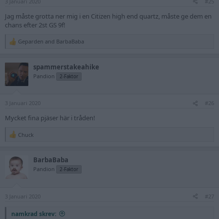
3 Januari 2020
#25
med att hålla en eco-drive laddad i vårt mörka land, men bär man den
regelbundet och låter den vila på fönsterbrädan är det oftast inga
Jag måste grotta ner mig i en Citizen high end quartz, måste ge dem en
problem.
chans efter 2st GS 9f!
Geparden
and
BarbaBaba
R
e
a
spammerstakeahike
c
t
Pandion
2-Faktor
i
o
n
3 Januari 2020
s
#26
:
Mycket fina pjäser här i tråden!
Chuck
R
e
a
BarbaBaba
c
t
Pandion
2-Faktor
i
o
n
3 Januari 2020
s
#27
:
namkrad skrev: