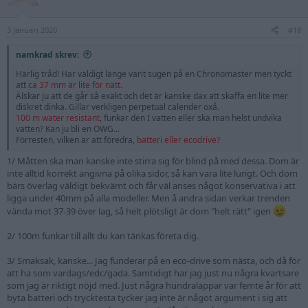
3 Januari 2020
#18
namkrad skrev:
Härlig tråd! Har väldigt länge varit sugen på en Chronomaster men tyckt
att
ca 37 mm är lite för nätt
.
Älskar ju att de går så exakt och det är kanske dax att skaffa en lite mer
diskret dinka. Gillar verkligen perpetual calender oxå.
100 m water resistant
, funkar den I vatten eller ska man helst undvika
vatten? Kan ju bli en OWG...
Förresten, vilken är att föredra,
batteri eller ecodrive?
1/ Måtten ska man kanske inte stirra sig för blind på med dessa. Dom är
inte alltid korrekt angivna på olika sidor, så kan vara lite lurigt. Och dom
bärs överlag väldigt bekvämt och får väl anses något konservativa i att
ligga under 40mm på alla modeller. Men å andra sidan verkar trenden
vända mot 37-39 över lag, så helt plötsligt är dom "helt rätt" igen
2/ 100m funkar till allt du kan tänkas företa dig.
3/ Smaksak, kanske... Jag funderar på en eco-drive som nästa, och då för
att ha som vardags/edc/gada. Samtidigt har jag just nu några kvartsare
som jag är riktigt nöjd med. Just några hundralappar var femte år för att
byta batteri och trycktesta tycker jag inte är något argument i sig att