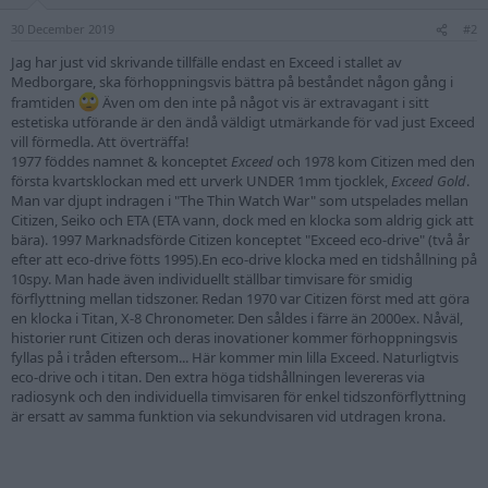
n
30 December 2019
s
#2
:
Jag har just vid skrivande tillfälle endast en Exceed i stallet av
Medborgare, ska förhoppningsvis bättra på beståndet någon gång i
framtiden
Även om den inte på något vis är extravagant i sitt
estetiska utförande är den ändå väldigt utmärkande för vad just Exceed
vill förmedla. Att överträffa!
1977 föddes namnet & konceptet
Exceed
och 1978 kom Citizen med den
första kvartsklockan med ett urverk UNDER 1mm tjocklek,
Exceed Gold
.
Man var djupt indragen i "The Thin Watch War" som utspelades mellan
Citizen, Seiko och ETA (ETA vann, dock med en klocka som aldrig gick att
bära). 1997 Marknadsförde Citizen konceptet "Exceed eco-drive" (två år
efter att eco-drive fötts 1995).En eco-drive klocka med en tidshållning på
10spy. Man hade även individuellt ställbar timvisare för smidig
förflyttning mellan tidszoner. Redan 1970 var Citizen först med att göra
en klocka i Titan, X-8 Chronometer. Den såldes i färre än 2000ex. Nåväl,
historier runt Citizen och deras inovationer kommer förhoppningsvis
fyllas på i tråden eftersom... Här kommer min lilla Exceed. Naturligtvis
eco-drive och i titan. Den extra höga tidshållningen levereras via
radiosynk och den individuella timvisaren för enkel tidszonförflyttning
är ersatt av samma funktion via sekundvisaren vid utdragen krona.