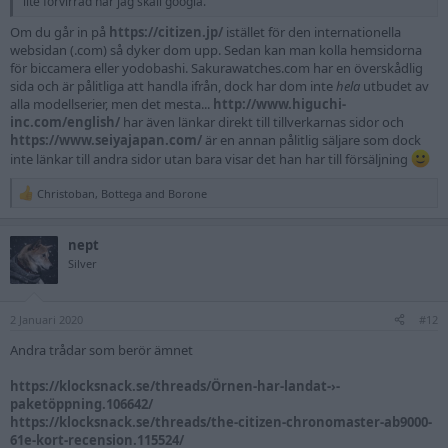
lite förvirrad när jag skall googla.
Om du går in på
https://citizen.jp/
istället för den internationella
websidan (.com) så dyker dom upp. Sedan kan man kolla hemsidorna
för biccamera eller yodobashi. Sakurawatches.com har en överskådlig
sida och är pålitliga att handla ifrån, dock har dom inte
hela
utbudet av
alla modellserier, men det mesta...
http://www.higuchi-
inc.com/english/
har även länkar direkt till tillverkarnas sidor och
https://www.seiyajapan.com/
är en annan pålitlig säljare som dock
inte länkar till andra sidor utan bara visar det han har till försäljning
Christoban
,
Bottega
and
Borone
R
e
a
nept
c
t
Silver
i
o
n
2 Januari 2020
s
#12
:
Andra trådar som berör ämnet
https://klocksnack.se/threads/Örnen-har-landat-›-
paketöppning.106642/
https://klocksnack.se/threads/the-citizen-chronomaster-ab9000-
61e-kort-recension.115524/