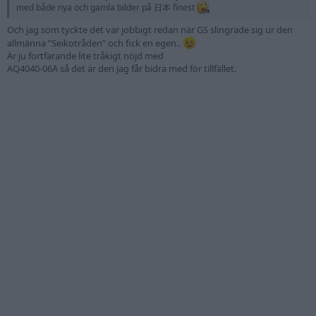
med både nya och gamla bilder på 日本 finest
Och jag som tyckte det var jobbigt redan när GS slingrade sig ur den
allmänna ”Seikotråden” och fick en egen..
Är ju fortfarande lite tråkigt nöjd med
AQ4040-06A så det är den jag får bidra med för tillfället.