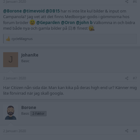
2 Januari 2020
s
#6
:
@Borone
@timevoid
@DB15
har ni inte lite kul bilder & input om
Campanola? Jag vet att det finns Medborgar-godis i gömmorna hos
forum bröder
@Geparden
@Oron
@john b
Välkomna in och bidra
med både nya och gamla bilder på 日本 finest
cycleMagnus
R
e
a
JohanRe
c
J
t
Basic
i
o
n
2 Januari 2020
s
#7
:
Har Citizen nån sida där. Man kan kika på deras high end ur? Känner mig
lite förvirrad när jag skall googla.
Borone
Basic
2-Faktor
2 Januari 2020
#8