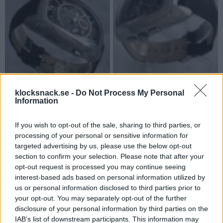
klocksnack.se -
Do Not Process My Personal
Information
Finnish Joe
,
Wasabi
,
Scipio
and 13 others
R
e
a
If you wish to opt-out of the sale, sharing to third parties, or
kuma-kun
c
processing of your personal or sensitive information for
t
Guld
i
targeted advertising by us, please use the below opt-out
o
section to confirm your selection. Please note that after your
n
2 Januari 2020
s
#9
opt-out request is processed you may continue seeing
:
interest-based ads based on personal information utilized by
Gillar dom där och dom inte hade varit så stora skulle jag säkerligen
us or personal information disclosed to third parties prior to
köpt en.
your opt-out. You may separately opt-out of the further
disclosure of your personal information by third parties on the
kuma-kun
IAB’s list of downstream participants. This information may
Guld