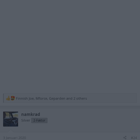
Finnish Joe
,
Mforce
,
Geparden
and 2 others
R
e
a
namkrad
c
t
Silver
2-Faktor
i
o
n
3 Januari 2020
s
#24