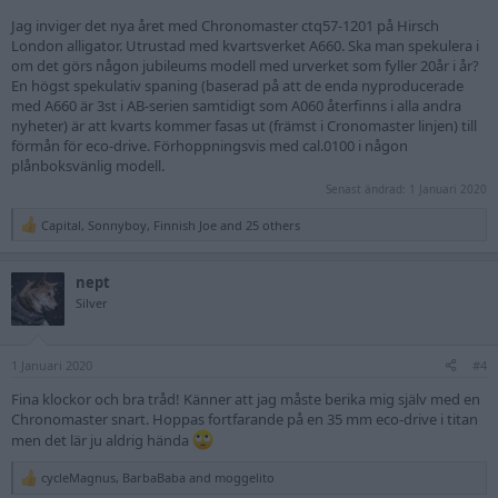
Jag inviger det nya året med Chronomaster ctq57-1201 på Hirsch
London alligator. Utrustad med kvartsverket A660. Ska man spekulera i
om det görs någon jubileums modell med urverket som fyller 20år i år?
En högst spekulativ spaning (baserad på att de enda nyproducerade
med A660 är 3st i AB-serien samtidigt som A060 återfinns i alla andra
nyheter) är att kvarts kommer fasas ut (främst i Cronomaster linjen) till
förmån för eco-drive. Förhoppningsvis med cal.0100 i någon
plånboksvänlig modell.
Senast ändrad:
1 Januari 2020
Capital
,
Sonnyboy
,
Finnish Joe
and 25 others
R
e
a
nept
c
t
Silver
i
o
n
1 Januari 2020
s
#4
:
Fina klockor och bra tråd! Känner att jag måste berika mig själv med en
Chronomaster snart. Hoppas fortfarande på en 35 mm eco-drive i titan
men det lär ju aldrig hända
cycleMagnus
,
BarbaBaba
and
moggelito
R