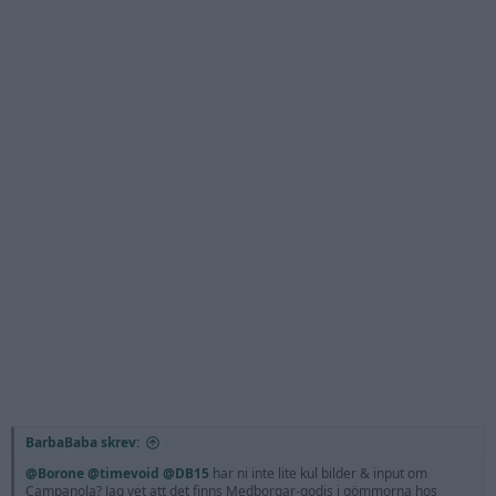
BarbaBaba skrev:
@Borone
@timevoid
@DB15
har ni inte lite kul bilder & input om
Campanola? Jag vet att det finns Medborgar-godis i gömmorna hos