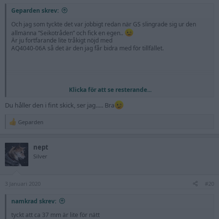
:
Geparden skrev:
Och jag som tyckte det var jobbigt redan när GS slingrade sig ur den
allmänna ”Seikotråden” och fick en egen..
Är ju fortfarande lite tråkigt nöjd med
AQ4040-06A så det är den jag får bidra med för tillfället.
Klicka för att se resterande...
Du håller den i fint skick, ser jag..... Bra
Geparden
R
e
a
nept
c
t
Silver
i
o
n
3 Januari 2020
s
#20
:
namkrad skrev:
tyckt att ca 37 mm är lite för nätt