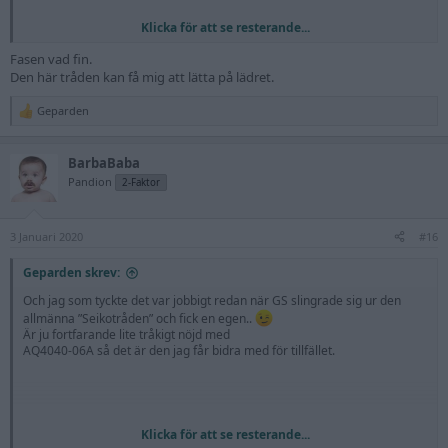
Klicka för att se resterande...
Fasen vad fin.
Den här tråden kan få mig att lätta på lädret.
Geparden
R
e
a
BarbaBaba
c
t
Pandion
2-Faktor
i
o
n
3 Januari 2020
s
#16
:
Geparden skrev:
Och jag som tyckte det var jobbigt redan när GS slingrade sig ur den
allmänna ”Seikotråden” och fick en egen..
Är ju fortfarande lite tråkigt nöjd med
AQ4040-06A så det är den jag får bidra med för tillfället.
Klicka för att se resterande...