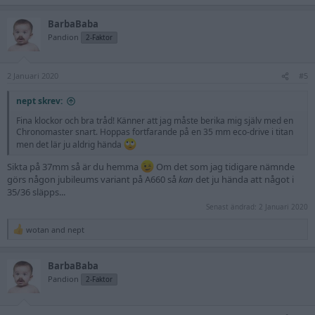
e
a
BarbaBaba
c
t
Pandion
2-Faktor
i
o
n
2 Januari 2020
s
#5
:
nept skrev:
Fina klockor och bra tråd! Känner att jag måste berika mig själv med en
Chronomaster snart. Hoppas fortfarande på en 35 mm eco-drive i titan
men det lär ju aldrig hända
Sikta på 37mm så är du hemma
Om det som jag tidigare nämnde
görs någon jubileums variant på A660 så
kan
det ju hända att något i
35/36 släpps...
Senast ändrad:
2 Januari 2020
wotan
and
nept
R
e
a
BarbaBaba
c
t
Pandion
2-Faktor
i
o
n