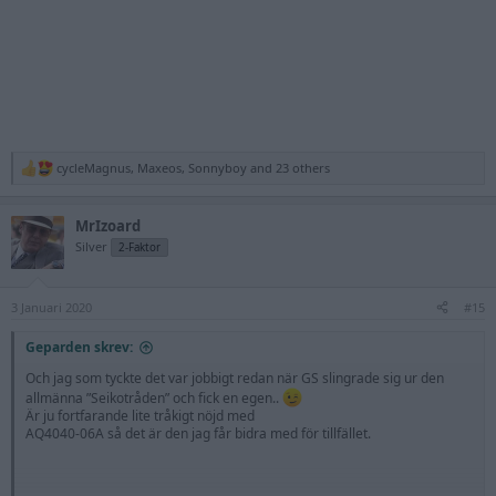
cycleMagnus
,
Maxeos
,
Sonnyboy
and 23 others
R
e
a
MrIzoard
c
t
Silver
2-Faktor
i
o
n
3 Januari 2020
s
#15
:
Geparden skrev:
Och jag som tyckte det var jobbigt redan när GS slingrade sig ur den
allmänna ”Seikotråden” och fick en egen..
Är ju fortfarande lite tråkigt nöjd med
AQ4040-06A så det är den jag får bidra med för tillfället.