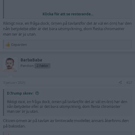
Klicka för att se resterande...
Riktigt nice, en fråga dock, örnen på tavlan(för det är väl en örn) har den
nån betydelse eller är det bara utsmyckning, dom flesta chromaster
man ser är ju utan.
Geparden
R
e
a
BarbaBaba
c
t
Pandion
2-Faktor
i
o
n
3 Januari 2020
s
#22
:
D.Trump skrev:
Riktigt nice, en fråga dock, örnen på tavlan(för det är väl en örn) har den
nån betydelse eller är det bara utsmyckning, dom flesta chromaster
man ser är ju utan.
Citizen-örnen är på tavlan av limiterade modeller, annars återfinns den
på baksidan.