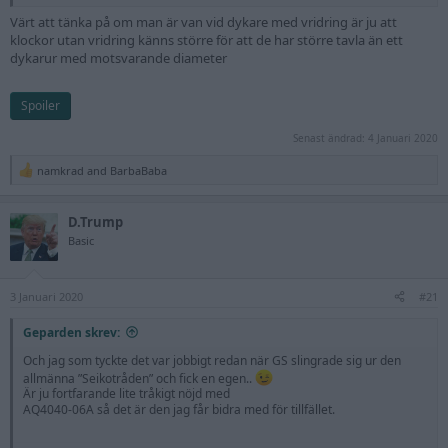
Värt att tänka på om man är van vid dykare med vridring är ju att
klockor utan vridring känns större för att de har större tavla än ett
dykarur med motsvarande diameter
Spoiler
Senast ändrad:
4 Januari 2020
namkrad
and
BarbaBaba
R
e
a
D.Trump
c
t
Basic
i
o
n
3 Januari 2020
s
#21
:
Geparden skrev:
Och jag som tyckte det var jobbigt redan när GS slingrade sig ur den
allmänna ”Seikotråden” och fick en egen..
Är ju fortfarande lite tråkigt nöjd med
AQ4040-06A så det är den jag får bidra med för tillfället.