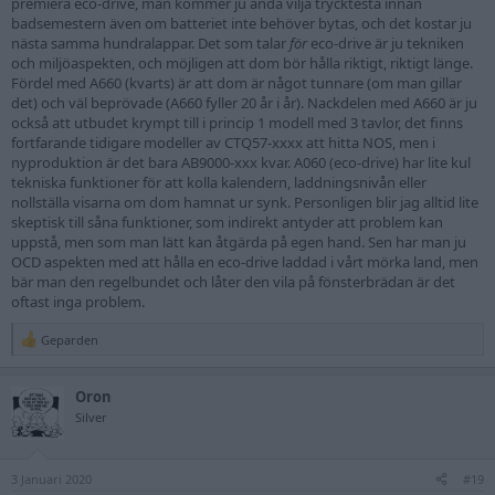
premiera eco-drive, man kommer ju ändå vilja trycktesta innan
badsemestern även om batteriet inte behöver bytas, och det kostar ju
nästa samma hundralappar. Det som talar
för
eco-drive är ju tekniken
och miljöaspekten, och möjligen att dom bör hålla riktigt, riktigt länge.
Fördel med A660 (kvarts) är att dom är något tunnare (om man gillar
det) och väl beprövade (A660 fyller 20 år i år). Nackdelen med A660 är ju
också att utbudet krympt till i princip 1 modell med 3 tavlor, det finns
fortfarande tidigare modeller av CTQ57-xxxx att hitta NOS, men i
nyproduktion är det bara AB9000-xxx kvar. A060 (eco-drive) har lite kul
tekniska funktioner för att kolla kalendern, laddningsnivån eller
nollställa visarna om dom hamnat ur synk. Personligen blir jag alltid lite
skeptisk till såna funktioner, som indirekt antyder att problem kan
uppstå, men som man lätt kan åtgärda på egen hand. Sen har man ju
OCD aspekten med att hålla en eco-drive laddad i vårt mörka land, men
bär man den regelbundet och låter den vila på fönsterbrädan är det
oftast inga problem.
Geparden
R
e
a
Oron
c
t
Silver
i
o
n
3 Januari 2020
s
#19