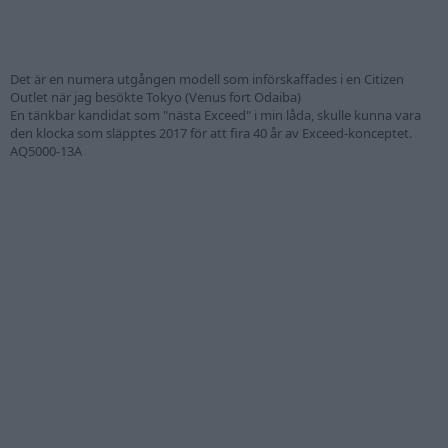
Det är en numera utgången modell som införskaffades i en Citizen
Outlet när jag besökte Tokyo (Venus fort Odaiba)
En tänkbar kandidat som "nästa Exceed" i min låda, skulle kunna vara
den klocka som släpptes 2017 för att fira 40 år av Exceed-konceptet.
AQ5000-13A