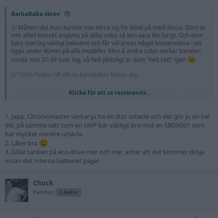
:
BarbaBaba skrev:
1/ Måtten ska man kanske inte stirra sig för blind på med dessa. Dom är
inte alltid korrekt angivna på olika sidor, så kan vara lite lurigt. Och dom
bärs överlag väldigt bekvämt och får väl anses något konservativa i att
ligga under 40mm på alla modeller. Men å andra sidan verkar trenden
vända mot 37-39 över lag, så helt plötsligt är dom "helt rätt" igen
2/ 100m funkar till allt du kan tänkas företa dig.
3/ Smaksak, kanske... Jag funderar på en eco-drive som nästa, och då för
Klicka för att se resterande...
att ha som vardags/edc/gada. Samtidigt har jag just nu några kvartsare
som jag är riktigt nöjd med. Just några hundralappar var femte år för att
byta batteri och trycktesta tycker jag inte är något argument i sig att
1. Japp, Chronomaster verkar ju ha en stor urtavla och det gör ju en hel
premiera eco-drive, man kommer ju ändå vilja trycktesta innan
del, på samma sätt som en SMP bär väldigt bra mot en SBDX001 som
badsemestern även om batteriet inte behöver bytas, och det kostar ju
har mycket mindre urtavla.
nästa samma hundralappar. Det som talar
för
eco-drive är ju tekniken
2. Låter bra
och miljöaspekten, och möjligen att dom bör hålla riktigt, riktigt länge.
3. Gillar tanken på eco-drive mer och mer, antar att det kommer dröja
Fördel med A660 (kvarts) är att dom är något tunnare (om man gillar
innan det interna batteriet pajjar.
det) och väl beprövade (A660 fyller 20 år i år). Nackdelen med A660 är ju
också att utbudet krympt till i princip 1 modell med 3 tavlor, det finns
fortfarande tidigare modeller av CTQ57-xxxx att hitta NOS, men i
Chuck
nyproduktion är det bara AB9000-xxx kvar. A060 (eco-drive) har lite kul
tekniska funktioner för att kolla kalendern, laddningsnivån eller nollställa
Pandion
2-Faktor
visarna om dom hamnat ur synk. Personligen blir jag alltid lite skeptisk
till såna funktioner, som indirekt antyder att problem kan uppstå, men
som man lätt kan åtgärda på egen hand. Sen har man ju OCD aspekten