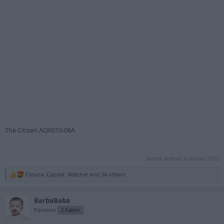
The Citizen AQ6010-06A
Senast ändrad:
6 Januari 2022
Cesura
,
Capital
,
Watchie
and 34 others
R
e
a
BarbaBaba
c
t
Pandion
2-Faktor
i
o