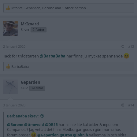
Mforce
,
Geparden
,
Borone
and 1 other person
R
e
a
MrIzoard
c
t
Silver
2-Faktor
i
o
n
2 Januari 2020
s
#13
:
Tack för trådstarten
@BarbaBaba
här finns ju mycket spännande
BarbaBaba
R
e
a
Geparden
c
t
Guld
2-Faktor
i
o
n
3 Januari 2020
s
#14
:
BarbaBaba skrev:
@Borone
@timevoid
@DB15
har ni inte lite kul bilder & input om
Campanola? Jag vet att det finns Medborgar-godis i gömmorna hos
forum bröder
@Geparden
@Oron
@john b
Välkomna in och bidra