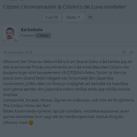
Citizen Chronomaster & Citizen's de Luxe modeller
Sista
1 av 70
Nästa
BarbaBaba
Pandion
2-Faktor
30 December 2019
#1
Eftersom Det finns en Seiko-tråd och en Grand Seiko-tråd tänkte jag att
det även borde finnas utrymme för en tråd innehållandes Citizens lite
lyxigare linjer som komplement till CITIZEN-tråden. Tyvärr är dom ju
precis som Grand Seiko tidigare var, förunnade den Japanska
marknaden (JDM). Men nu finns ju möjlighet att beställa via handlare
som gärna sprider den Japanska solens strålar ända upp till lilla mörka
Svedala.
Campanola, Exceed, Attesa, Signature collection, och inte att förglömma
The Citizen. Finns det fler?
Bilder, kommande nyheter, tips på handlare, modelldiskussioner, även
gamla skönheter, kort sagt allt en medborgare kan tänkas förgylla
tillvaron med